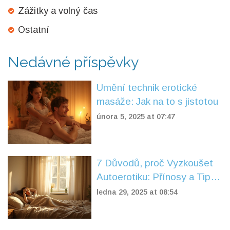
Zážitky a volný čas
Ostatní
Nedávné příspěvky
Umění technik erotické
masáže: Jak na to s jistotou
února 5, 2025 at 07:47
7 Důvodů, proč Vyzkoušet
Autoerotiku: Přínosy a Tipy
pro Váš Intimní Život
ledna 29, 2025 at 08:54