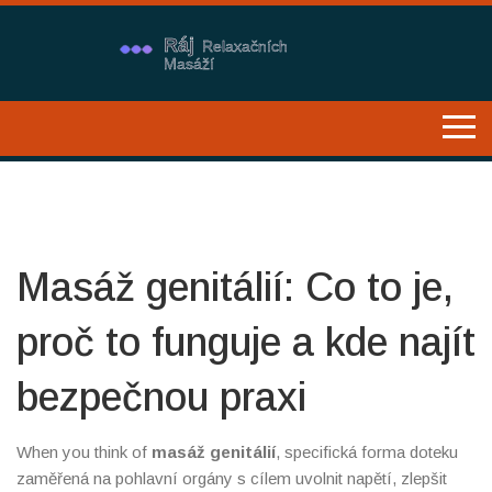
Masáž genitálií: Co to je,
proč to funguje a kde najít
bezpečnou praxi
When you think of
masáž genitálií
,
specifická forma doteku
zaměřená na pohlavní orgány s cílem uvolnit napětí, zlepšit