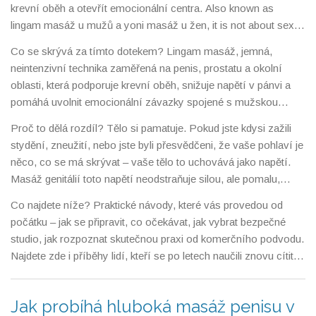
krevní oběh a otevřít emocionální centra
. Also known as
lingam masáž
u mužů a
yoni masáž
u žen, it is not about sex
— it’s about
intimní zdraví
and reconnecting with your body in a
Co se skrývá za tímto dotekem?
Lingam masáž
,
jemná,
safe, mindful way.
Mnoho lidí si myslí, že jde o sexuální
neintenzivní technika zaměřená na penis, prostatu a okolní
službu, ale ve skutečnosti se jedná o terapeutický proces, který
oblasti, která podporuje krevní oběh, snižuje napětí v pánvi a
pomáhá uvolnit dlouhodobé bloky, které vznikly z pohlavního
pomáhá uvolnit emocionální závazky spojené s mužskou
škodlivého vzdělávání, stydění nebo traumatu.
sexualitou
.
Yoni masáž
,
podobně jemná praxe pro ženy, která
Proč to dělá rozdíl? Tělo si pamatuje. Pokud jste kdysi zažili
nejde o orgasmus, ale o přijetí těla, uvolnění strachu a obnovu
stydění, zneužití, nebo jste byli přesvědčeni, že vaše pohlaví je
vztahu k vlastnímu pohlaví
.
Obě techniky se často používají v
něco, co se má skrývat – vaše tělo to uchovává jako napětí.
rámci
tantrické masáže
,
spirituálního přístupu, který spojuje
Masáž genitálií toto napětí neodstraňuje silou, ale pomalu,
dotek, dýchání a vědomost k uvolnění energetických bloků
.
bezpečně a s respektem. Mnoho lidí po první sezení říká:
Tyto metody nevyžadují orgasmus – naopak, jejich síla leží v
Co najdete níže? Praktické návody, které vás provedou od
„Nikdy jsem se necítil tak celý.“ Není to o tom, že byste se
tom, že se naučíte být přítomný, aniž byste museli něco
počátku – jak se připravit, co očekávat, jak vybrat bezpečné
něčeho „zbavili“. Je to o tom, že se konečně naučíte svému
„dostat“.
studio, jak rozpoznat skutečnou praxi od komerčního podvodu.
tělu věřit.
Najdete zde i příběhy lidí, kteří se po letech naučili znovu cítit, a
vědecky podložené informace o tom, jak tento dotek ovlivňuje
hormony, nervový systém a vztahy. Všechno to bez klišé, bez
Jak probíhá hluboká masáž penisu v
šumivých slibů – jen jasná pravda a konkrétní kroky, které vám