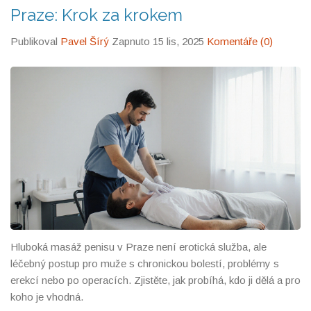
pomohou začít.
Praze: Krok za krokem
Publikoval
Pavel Šírý
Zapnuto 15 lis, 2025
Komentáře (0)
Hluboká masáž penisu v Praze není erotická služba, ale
léčebný postup pro muže s chronickou bolestí, problémy s
erekcí nebo po operacích. Zjistěte, jak probíhá, kdo ji dělá a pro
koho je vhodná.