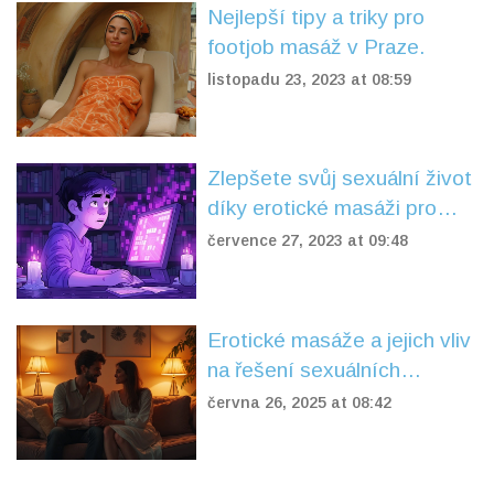
Nejlepší tipy a triky pro
footjob masáž v Praze.
listopadu 23, 2023 at 08:59
Zlepšete svůj sexuální život
díky erotické masáži pro
páry v Praze
července 27, 2023 at 09:48
Erotické masáže a jejich vliv
na řešení sexuálních
problémů: Jak fungují a
června 26, 2025 at 08:42
komu nejvíce pomáhají