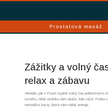
Prostatová masáž
Zážitky a volný čas
relax a zábavu
Hledáte, jak v Praze vyplnit volný čas jedinečnými 
nového, tahle stránka vám ukáže, kde začít. Praha 
netradiční kurzy, které vám nabijí energii.