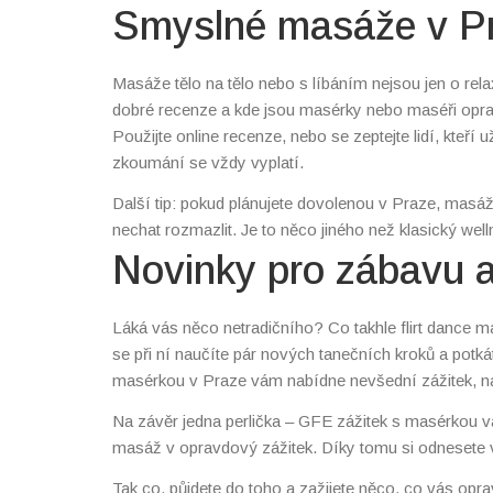
Smyslné masáže v Praz
Masáže tělo na tělo nebo s líbáním nejsou jen o relax
dobré recenze a kde jsou masérky nebo maséři opravd
Použijte online recenze, nebo se zeptejte lidí, kteří
zkoumání se vždy vyplatí.
Další tip: pokud plánujete dovolenou v Praze, masáž 
nechat rozmazlit. Je to něco jiného než klasický well
Novinky pro zábavu a
Láká vás něco netradičního? Co takhle flirt dance 
se při ní naučíte pár nových tanečních kroků a potkáte
masérkou v Praze vám nabídne nevšední zážitek, na
Na závěr jedna perlička – GFE zážitek s masérkou v
masáž v opravdový zážitek. Díky tomu si odnesete v
Tak co, půjdete do toho a zažijete něco, co vás opra