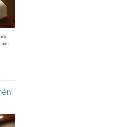
ánek
 bude
nění