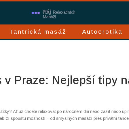
Tantrická masáž
Autoerotika
 v Praze: Nejlepší tipy n
zážitky? Ať už chcete relaxovat po náročném dni nebo zažít něco úpl
nabízí spoustu možností – od smyslných masáží přes privátní tance