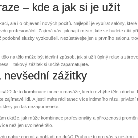
e – kde a jak si je užít
aci, ale i o objevení nových pocitů. Nejlepší je vybírat salóny, které
u profesionální. Zajímá vás, jak najít místo, kde se budete cítit p
 už podobné služby vyzkoušeli. Nezůstávejte jen u prvního salonu, tr
tělo na tělo může být ideální způsob, jak si užít úplný relax a zárov
ness – takový zážitek si určitě zapamatujete.
 nevšední zážitky
masáž? Je to kombinace tance a masáže, která rozhýbe tělo i ducha.
 zajímavé lidi. A jestli máte rádi tanec více intimního rázu, privátní
 který jen tak nezapomenete.
ám ukáže, jak může kombinace profesionality a přirozenosti proměni
íce než jen uvolněné tělo.
vdu nabije energií a pohladí po duši? Praha je tu pro vás s pestrou