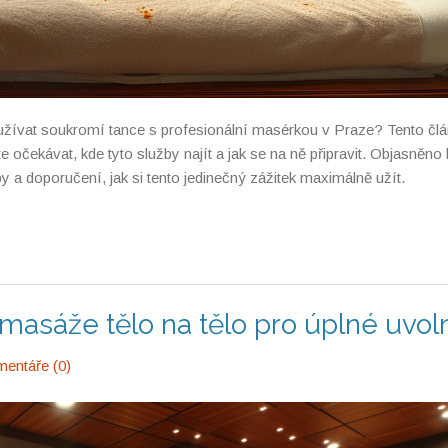
e užívat soukromí tance s profesionální masérkou v Praze? Tento čl
čekávat, kde tyto služby najít a jak se na ně připravit. Objasněno
py a doporučení, jak si tento jedinečný zážitek maximálně užít.
 masáže tělo na tělo pro úplné uvol
entáře (0)