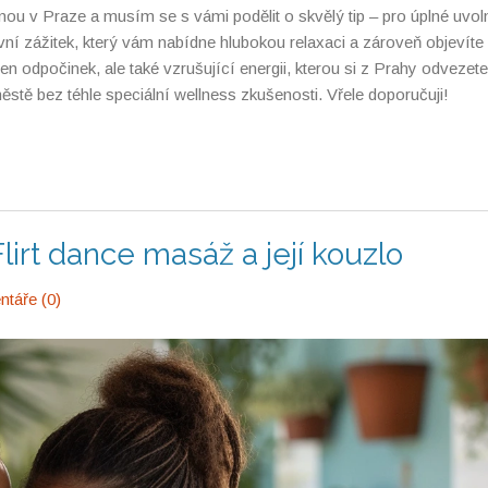
ou v Praze a musím se s vámi podělit o skvělý tip – pro úplné uvol
ivní zážitek, který vám nabídne hlubokou relaxaci a zároveň objevíte
odpočinek, ale také vzrušující energii, kterou si z Prahy odvezete.
tě bez téhle speciální wellness zkušenosti. Vřele doporučuji!
irt dance masáž a její kouzlo
táře (0)