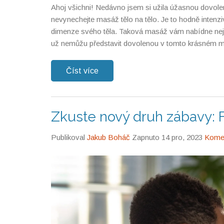
Ahoj všichni! Nedávno jsem si užila úžasnou dovolen
nevynechejte masáž tělo na tělo. Je to hodně intenz
dimenze svého těla. Taková masáž vám nabídne nejen 
už nemůžu představit dovolenou v tomto krásném měs
Číst více
Zkuste nový druh zábavy: Fl
Publikoval
Jakub Boháč
Zapnuto 14 pro, 2023
Komen