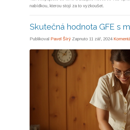
nabídkou, kterou stojí za to vyzkoušet.
Skutečná hodnota GFE s ma
Publikoval
Pavel Šírý
Zapnuto 11 zář, 2024
Komentá