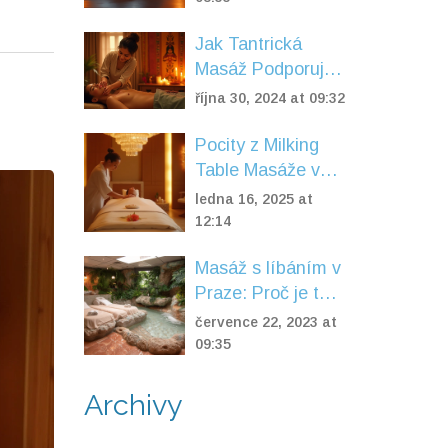
Jak Tantrická
Masáž Podporuje
Duševní Zdraví a
října 30, 2024 at 09:32
Odstraňuje
Depresi
Pocity z Milking
Table Masáže v
Srdci Prahy
ledna 16, 2025 at
12:14
Masáž s líbáním v
Praze: Proč je tak
oblíbená mezi
července 22, 2023 at
páry
09:35
Archivy