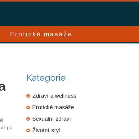
Erotické masáže
Kategorie
a
Zdraví a wellness
Erotické masáže
Sexuální zdraví
ně
 až po
Životní styl