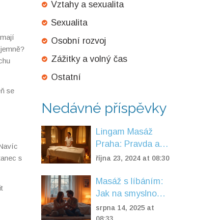
Vztahy a sexualita
Sexualita
 mají
Osobní rozvoj
říjemně?
Zážitky a volný čas
ochu
Ostatní
eň se
Nedávné příspěvky
Lingam Masáž
Praha: Pravda a
 Navíc
Mýty odhaleny
 tanec s
října 23, 2024 at 08:30
Masáž s líbáním:
t
Jak na smyslnou
erotickou masáž
srpna 14, 2025 at
krok za krokem
08:33