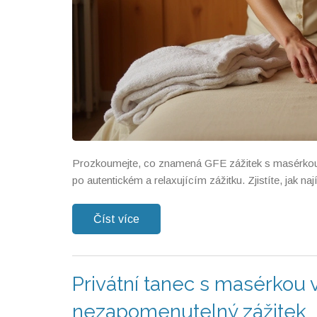
Prozkoumejte, co znamená GFE zážitek s masérkou v 
po autentickém a relaxujícím zážitku. Zjistíte, jak nají
Číst více
Privátní tanec s masérkou v
nezapomenutelný zážitek