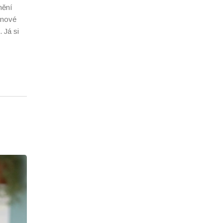
nění
 nové
 Já si