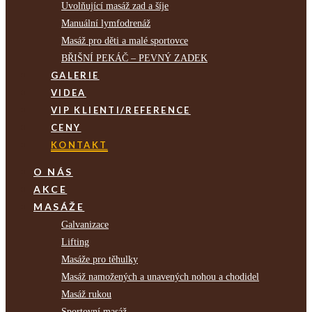
Uvolňující masáž zad a šíje
Manuální lymfodrenáž
Masáž pro děti a malé sportovce
BŘIŠNÍ PEKÁČ – PEVNÝ ZADEK
GALERIE
VIDEA
VIP KLIENTI/REFERENCE
CENY
KONTAKT
O NÁS
AKCE
MASÁŽE
Galvanizace
Lifting
Masáže pro těhulky
Masáž namožených a unavených nohou a chodidel
Masáž rukou
Sportovní masáž