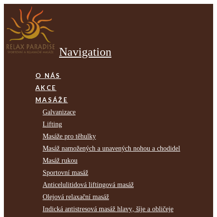
Navigation
O NÁS
AKCE
MASÁŽE
Galvanizace
Lifting
Masáže pro těhulky
Masáž namožených a unavených nohou a chodidel
Masáž rukou
Sportovní masáž
Anticelulitidová liftingová masáž
Olejová relaxační masáž
Indická antistresová masáž hlavy, šíje a obličeje