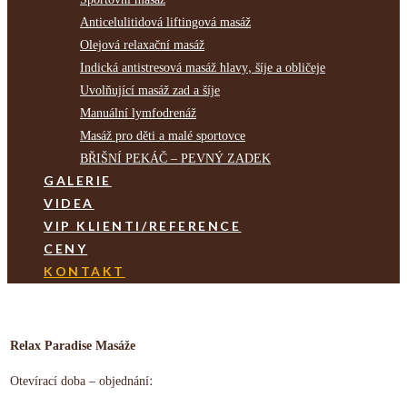
Anticelulitidová liftingová masáž
Olejová relaxační masáž
Indická antistresová masáž hlavy, šíje a obličeje
Uvolňující masáž zad a šíje
Manuální lymfodrenáž
Masáž pro děti a malé sportovce
BŘIŠNÍ PEKÁČ – PEVNÝ ZADEK
GALERIE
VIDEA
VIP KLIENTI/REFERENCE
CENY
KONTAKT
Relax Paradise Masáže
Otevírací doba – objednání: