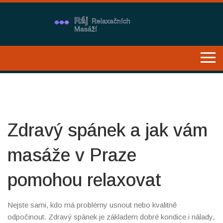
Zdravý spánek a jak vám
masáže v Praze
pomohou relaxovat
Nejste sami, kdo má problémy usnout nebo kvalitně
odpočinout. Zdravý spánek je základem dobré kondice i nálady,