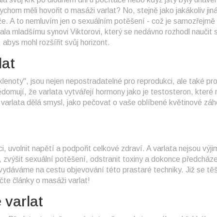
ychom měli hovořit o masáži varlat? No, stejně jako jakákoliv jin
že. A to nemluvím jen o sexuálním potěšení - což je samozřejmě
ala mladšímu synovi Viktorovi, který se nedávno rozhodl naučit 
bys mohl rozšířit svůj horizont.
lat
é klenoty", jsou nejen nepostradatelné pro reprodukci, ale také pr
omují, že varlata vytvářejí hormony jako je testosteron, které 
varlata dělá smysl, jako pečovat o vaše oblíbené květinové záh
, uvolnit napětí a podpořit celkové zdraví. A varlata nejsou výj
, zvýšit sexuální potěšení, odstranit toxiny a dokonce předcház
dáváme na cestu objevování této prastaré techniky. Již se těš
čte články o masáži varlat!
 varlat