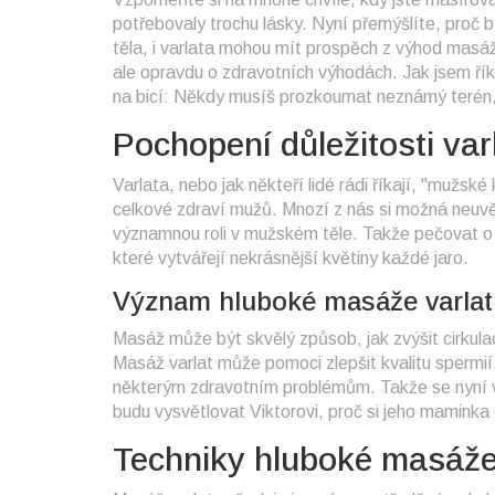
potřebovaly trochu lásky. Nyní přemýšlíte, proč b
těla, i varlata mohou mít prospěch z výhod masá
ale opravdu o zdravotních výhodách. Jak jsem řík
na bicí: Někdy musíš prozkoumat neznámý terén, a
Pochopení důležitosti var
Varlata, nebo jak někteří lidé rádi říkají, "mužsk
celkové zdraví mužů. Mnozí z nás si možná neuvěd
významnou roli v mužském těle. Takže pečovat o 
které vytvářejí nekrásnější květiny každé jaro.
Význam hluboké masáže varlat
Masáž může být skvělý způsob, jak zvýšit cirkulaci
Masáž varlat může pomoci zlepšit kvalitu spermií
některým zdravotním problémům. Takže se nyní vy
budu vysvětlovat Viktorovi, proč si jeho maminka 
Techniky hluboké masáže