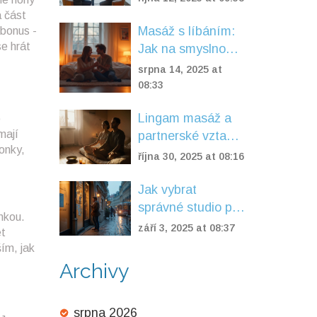
vybrat správné
á část
místo?
Masáž s líbáním:
 bonus -
se hrát
Jak na smyslnou
erotickou masáž
srpna 14, 2025 at
krok za krokem
08:33
Lingam masáž a
o
mají
partnerské vztahy:
onky,
Jak podpořit
října 30, 2025 at 08:16
intimitu
Jak vybrat
správné studio pro
imkou.
erotické masáže v
září 3, 2025 at 08:37
et
ČR: bezpečnost,
ím, jak
hygiena a ceny
Archivy
2025
srpna 2026