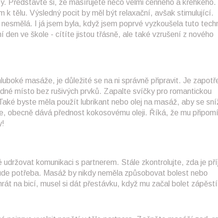
. Představte si, že masírujete něco velmi cenného a křehkého.
k tělu. Výsledný pocit by měl být relaxační, avšak stimulující.
bo nesmělá. I já jsem byla, když jsem poprvé vyzkoušela tuto tech
í den ve škole - cítíte jistou třásně, ale také vzrušení z nového
uboké masáže, je důležité se na ni správně připravit. Je zapotř
klidné místo bez rušivých prvků. Zapalte svíčky pro romantickou
aké byste měla použít lubrikant nebo olej na masáž, aby se sníž
že, obecně dává přednost kokosovému oleji. Říká, že mu připom
y!
é udržovat komunikaci s partnerem. Stále zkontrolujte, zda je př
 bude potřeba. Masáž by nikdy neměla způsobovat bolest nebo
hrát na bicí, musel si dát přestávku, když mu začal bolet zápěstí