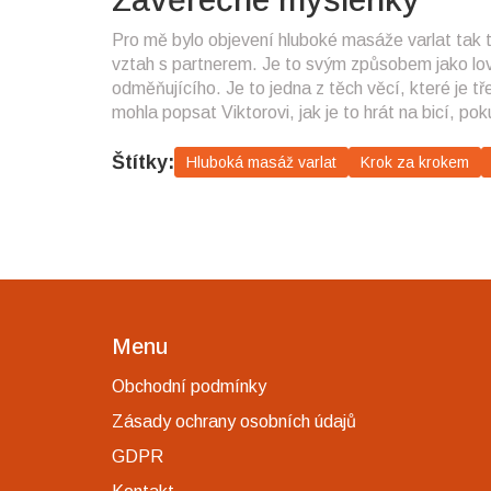
Pro mě bylo objevení hluboké masáže varlat tak t
vztah s partnerem. Je to svým způsobem jako love
odměňujícího. Je to jedna z těch věcí, které je t
mohla popsat Viktorovi, jak je to hrát na bicí, po
Štítky:
Hluboká masáž varlat
Krok za krokem
Menu
Obchodní podmínky
Zásady ochrany osobních údajů
GDPR