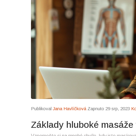
Publikoval
Jana Havlíčková
Zapnuto 29 srp, 2023
Ko
Základy hluboké masáže 
Vzpomeňte si na mnohé chvíle, kdy jste masíroval