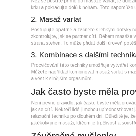
Než se pustíte přímo do masáže varlat, je důleži
krku a pokračujte dolů k nohám. Toto napomůže uv
2. Masáž varlat
Postupujte opatrně a začněte s lehkými dotyky ne
zkontrolujte, jak se partner cítí. Během masáže va
strana stehen. To může přidat další úroveň potěš
3. Kombinace s dalšími techni
Procvičování této techniky umožňuje vytvářet ko
Můžete například kombinovat masáž varlat s mas
a vést k silnějším orgasmům.
Jak často byste měla pr
Není pevné pravidlo, jak často byste měla prová
jak se cítí. Někteří lidé ji mohou upřednostňovat
relaxační techniku po dlouhém dni. Důležité je, ž
jakékoliv jiné masáži, klíčem je trpělivost a sous
Závěrečné myšlenky