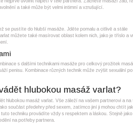
té nejprve uvolnit napětí v těle partnera. Začněte masáží zad, 
olnění a také může být velmi intimní a vzrušující.
ž se pustíte do hlubší masáže. Jděte pomalu a citlivě a stále
rlat můžete také masírovat oblast kolem nich, jako je tříslo a vn
ení.
kami
mbinace s dalšími technikami masáže pro celkový prožitek masá
áží penisu. Kombinace různých technik může zvýšit sexuální po
ovádět hlubokou masáž varlat?
dět hlubokou masáž varlat. Vše záleží na vašem partnerovi a na
 jako součást předehry před sexem, zatímco jiní ji mohou chtít ja
e tuto techniku provádíte vždy s respektem a láskou. Stejně jako 
tředění na potřeby partnera.