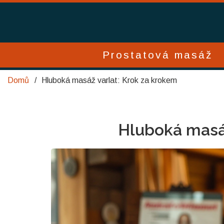
Prostatová masáž
Domů
Hluboká masáž varlat: Krok za krokem
Hluboká masáž