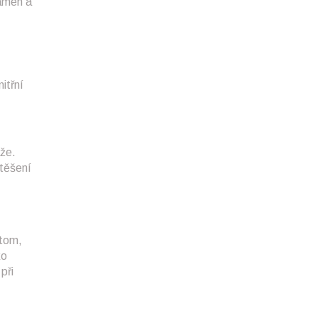
ramen a
itřní
že.
těšení
 tom,
ko
při