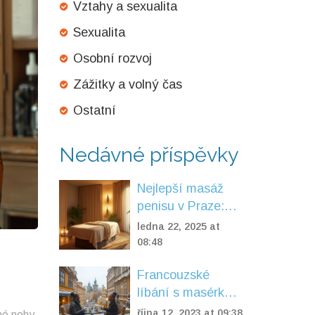
Vztahy a sexualita
Sexualita
Osobní rozvoj
Zážitky a volný čas
Ostatní
Nedávné příspěvky
Nejlepší masáž
penisu v Praze:
Jak na to a co
ledna 22, 2025 at
očekávat
08:48
Francouzské
líbání s masérkou
v Praze: Jak si
října 12, 2023 at 09:38
né nohy