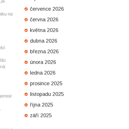
 Je
července 2026
niku na
června 2026
května 2026
dubna 2026
ebí
března 2026
ilo
února 2026
íná
ledna 2026
prosince 2025
listopadu 2025
íjemné
října 2025
.
září 2025