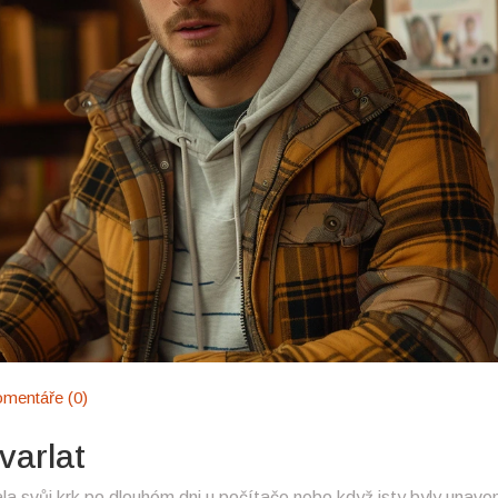
mentáře (0)
varlat
a svůj krk po dlouhém dni u počítače nebo když jsty byly unave