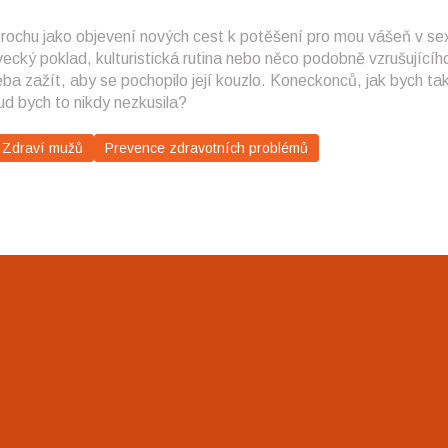
rochu jako objevení nových cest k potěšení pro mou vášeň v sex
cký poklad, kulturistická rutina nebo něco podobně vzrušujícíh
řeba zažít, aby se pochopilo její kouzlo. Koneckonců, jak bych ta
kud bych to nikdy nezkusila?
Zdraví mužů
Prevence zdravotních problémů