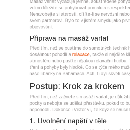
Masáž varlat vyžaduje jemné, soustředěné pohyby
velmi důležité se pohybovat pomalu a s respektem 
Nenarobejte si starosti, cítíte-li se nervózní ne
svém partnerovi. Bylo to v jistém smyslu jako prvn
objevování.
Příprava na masáž varlat
Před tím, než se pustíme do samotných technik hl
dosáhnout pohodlí a
relaxace
, takže si najděte 
atmosféru nebo pusťte nějakou relaxační hudbu. T
tření a pohyby byly hladké. Co se týče mého mu
naše líbánky na Bahamách. Ach, ti byli skvělí čas
Postup: Krok za krokem
Před tím, než začnete s masáží varlat, je důležit
pocity a nebojte se udělat přestávku, pokud to
nepohodlí. Dokonce i Viktor ví, že když se naučil 
1. Uvolnění napětí v těle