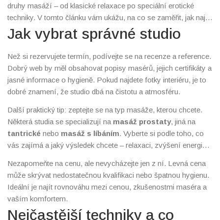
druhy masáží – od klasické relaxace po speciální erotické
techniky. V tomto článku vám ukážu, na co se zaměřit, jak najít
důvěryhodné studio a co můžete od jednotlivých služeb
Jak vybrat správné studio
očekávat.
Než si rezervujete termín, podívejte se na recenze a reference.
Dobrý web by měl obsahovat popisy masérů, jejich certifikáty a
jasné informace o hygieně. Pokud najdete fotky interiéru, je to
dobré znamení, že studio dbá na čistotu a atmosféru.
Další praktický tip: zeptejte se na typ masáže, kterou chcete.
Některá studia se specializují na
masáž prostaty
, jiná na
tantrické
nebo
masáž s líbáním
. Vyberte si podle toho, co
vás zajímá a jaký výsledek chcete – relaxaci, zvýšení energie
nebo zlepšení intimních vztahů.
Nezapomeňte na cenu, ale nevycházejte jen z ní. Levná cena
může skrývat nedostatečnou kvalifikaci nebo špatnou hygienu.
Ideální je najít rovnováhu mezi cenou, zkušenostmi maséra a
vaším komfortem.
Nejčastější techniky a co