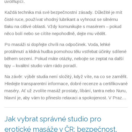
uvolňující.
Každá technika má své bezpečnostní zásady. Důležité je mít
čisté ruce, používat vhodný lubrikant a vyhnout se silnému
tlaku na citlivé oblasti. Vždy komunikujte s masérem – pokud
něco bolí nebo se cítíte nepohodlně, dejte mu vědět.
Po masáži si dopřejte chvíli na odpočinek. Voda, lehké
protáhnutí a klidná hudba pomohou tělu vstřebat účinky sdílené
během sezení. Pokud máte otázky, nebojte se zeptat na další
tipy – kvalitní studio vám rádo poradí.
Na závěr: výběr studia není složitý, když víte, na co se zaměřit.
Hledejte transparentní informace, dobré recenze a certifikované
maséry. Ať už zvolíte masáž prostaty, líbání, tantra nebo Nuru,
hlavní je, aby vám to přineslo relaxaci a spokojenost. V Praze
najdete spoustu možností – stačí jen udělat první krok a
rezervovat si termín.
Jak vybrat správné studio pro
erotické masáže v ČR: bezpečnost,