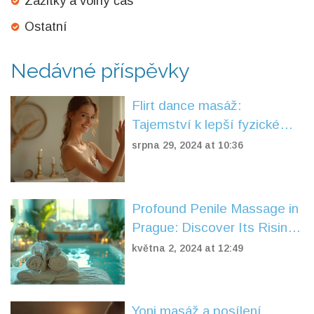
Zážitky a volný čas
Ostatní
Nedávné příspěvky
Flirt dance masáž:
Tajemství k lepší fyzické
kondici a zdraví
srpna 29, 2024 at 10:36
Profound Penile Massage in
Prague: Discover Its Rising
Popularity
května 2, 2024 at 12:49
Yoni masáž a posílení