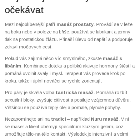
očekávat
Mezi nejoblíbenější patří
masáž prostaty
. Provádí se v leže
na boku nebo v poloze na břiše, použí­vá se lubrikant a jemný
tlak na prostatickou žlázu. Přináší úlevu od napětí a podporuje
zdraví močových cest.
Pokud vás zajímá něco víc smyslného, zkuste
masáž s
líbáním
. Kombinace doteku a polibků aktivuje hormony štěstí a
pomáhá uvolnit svaly i mysl. Terapeut vás provede krok po
kroku, takže i úplní nováčci se rychle zorientují.
Pro páry je skvělá volba
tantrická masáž
. Pomáhá rozbít
sexuální bloky, zvyšuje citlivost a posiluje vzájemnou důvěru.
Většinou se používá teplý olej a pomalé, plynulé pohyby.
Nezapomínejte ani na
tradici
– například
Nuru masáž
. V ní
se masér a klient oběmyjí speciálním kluzkým gelem, což
umožňuje tělo‑na‑tělo kontakt. Výsledek je intenzivní a velmi