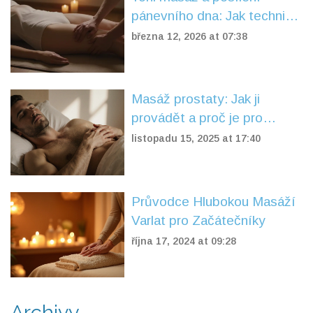
pánevního dna: Jak techniky
ovlivňují tělo a emoce
března 12, 2026 at 07:38
Masáž prostaty: Jak ji
provádět a proč je pro
zdraví klíčová
listopadu 15, 2025 at 17:40
Průvodce Hlubokou Masáží
Varlat pro Začátečníky
října 17, 2024 at 09:28
Archivy