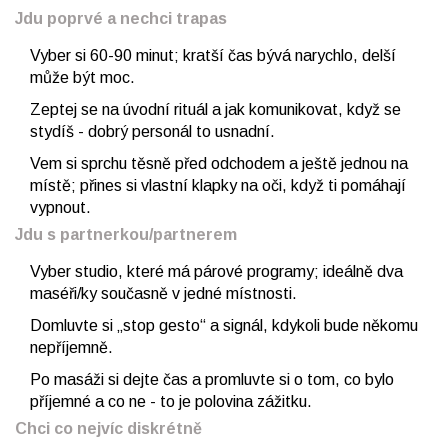
Jdu poprvé a nechci trapas
Vyber si 60-90 minut; kratší čas bývá narychlo, delší
může být moc.
Zeptej se na úvodní rituál a jak komunikovat, když se
stydíš - dobrý personál to usnadní.
Vem si sprchu těsně před odchodem a ještě jednou na
místě; přines si vlastní klapky na oči, když ti pomáhají
vypnout.
Jdu s partnerkou/partnerem
Vyber studio, které má párové programy; ideálně dva
maséři/ky současně v jedné místnosti.
Domluvte si „stop gesto“ a signál, kdykoli bude někomu
nepříjemně.
Po masáži si dejte čas a promluvte si o tom, co bylo
příjemné a co ne - to je polovina zážitku.
Chci co nejvíc diskrétně