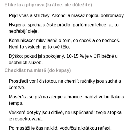
Etiketa a příprava (krátce, ale důležité)
Přijď včas a střízlivý. Alkohol a masáž nejdou dohromady.
Hygiena: sprcha a čisté prádlo; parfém jen lehce, ať to
nepřebíjí oleje.
Komunikace: mluv jasně o tom, co chceš a co nechceš.
Není to výslech, je to tvé tělo.
Dýško: pokud jsi spokojený, 10-15 % je v ČR běžné u
osobních služeb.
Checklist na místě (do kapsy)
Prostředí voní čistotou, ne chemií; ručníky jsou suché a
čerstvé.
Masér/ka se ptá na alergie a hranice; nabízí volbu tlaku a
tempa.
Veškeré dotyky jsou citlivé, ne uspěchané; tvoje stopka
je respektovaná.
Po masáži je čas na klid, vodu/čaj a krátkou reflexi.