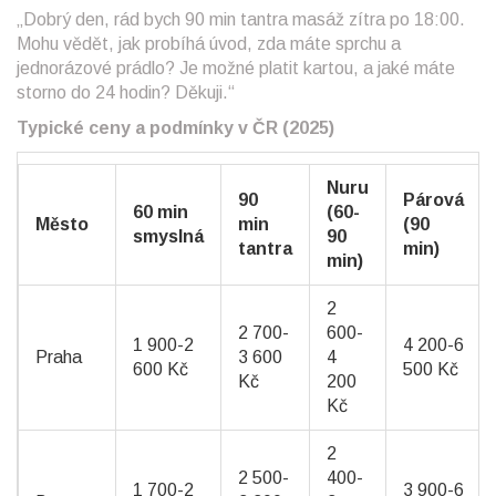
„Dobrý den, rád bych 90 min tantra masáž zítra po 18:00.
Mohu vědět, jak probíhá úvod, zda máte sprchu a
jednorázové prádlo? Je možné platit kartou, a jaké máte
storno do 24 hodin? Děkuji.“
Typické ceny a podmínky v ČR (2025)
Nuru
90
Párová
60 min
(60-
Město
min
(90
smyslná
90
tantra
min)
min)
2
2 700-
600-
1 900-2
4 200-6
Praha
3 600
4
600 Kč
500 Kč
Kč
200
Kč
2
2 500-
400-
1 700-2
3 900-6