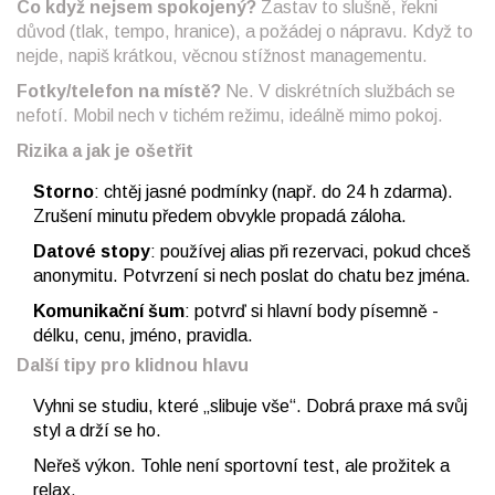
Co když nejsem spokojený?
Zastav to slušně, řekni
důvod (tlak, tempo, hranice), a požádej o nápravu. Když to
nejde, napiš krátkou, věcnou stížnost managementu.
Fotky/telefon na místě?
Ne. V diskrétních službách se
nefotí. Mobil nech v tichém režimu, ideálně mimo pokoj.
Rizika a jak je ošetřit
Storno
: chtěj jasné podmínky (např. do 24 h zdarma).
Zrušení minutu předem obvykle propadá záloha.
Datové stopy
: používej alias při rezervaci, pokud chceš
anonymitu. Potvrzení si nech poslat do chatu bez jména.
Komunikační šum
: potvrď si hlavní body písemně -
délku, cenu, jméno, pravidla.
Další tipy pro klidnou hlavu
Vyhni se studiu, které „slibuje vše“. Dobrá praxe má svůj
styl a drží se ho.
Neřeš výkon. Tohle není sportovní test, ale prožitek a
relax.