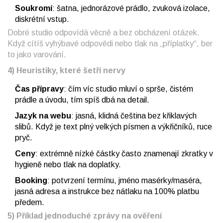
Soukromí
: šatna, jednorázové prádlo, zvuková izolace,
diskrétní vstup.
Dobré studio odpovídá věcně a bez obcházení otázek.
Když cítíš vyhýbavé odpovědi nebo tlak na „příplatky“, ber
to jako varování.
4) Heuristiky, které šetří nervy
Čas přípravy
: čím víc studio mluví o sprše, čistém
prádle a úvodu, tím spíš dbá na detail.
Jazyk na webu
: jasná, klidná čeština bez křiklavých
slibů. Když je text plný velkých písmen a výkřičníků, ruce
pryč.
Ceny
: extrémně nízké částky často znamenají zkratky v
hygieně nebo tlak na doplatky.
Booking
: potvrzení termínu, jméno masérky/maséra,
jasná adresa a instrukce bez nátlaku na 100% platbu
předem.
5) Příklad jednoduché zprávy na ověření