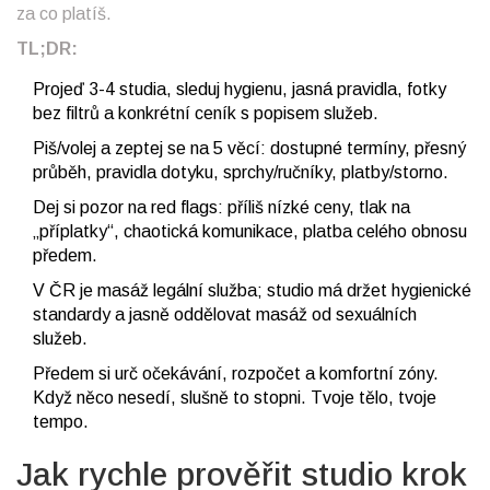
za co platíš.
TL;DR:
Projeď 3-4 studia, sleduj hygienu, jasná pravidla, fotky
bez filtrů a konkrétní ceník s popisem služeb.
Piš/volej a zeptej se na 5 věcí: dostupné termíny, přesný
průběh, pravidla dotyku, sprchy/ručníky, platby/storno.
Dej si pozor na red flags: příliš nízké ceny, tlak na
„příplatky“, chaotická komunikace, platba celého obnosu
předem.
V ČR je masáž legální služba; studio má držet hygienické
standardy a jasně oddělovat masáž od sexuálních
služeb.
Předem si urč očekávání, rozpočet a komfortní zóny.
Když něco nesedí, slušně to stopni. Tvoje tělo, tvoje
tempo.
Jak rychle prověřit studio krok