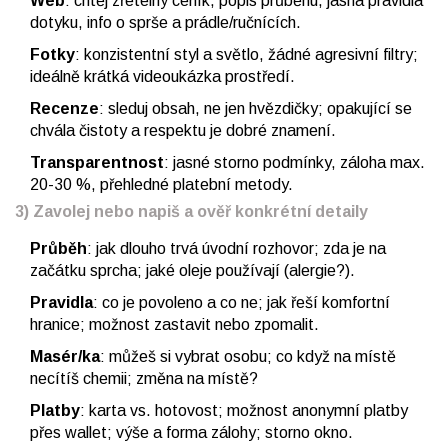
Web
: chtěj zřetelný ceník, popis průběhu, jasná pravidla
dotyku, info o sprše a prádle/ručnících.
Fotky
: konzistentní styl a světlo, žádné agresivní filtry;
ideálně krátká videoukázka prostředí.
Recenze
: sleduj obsah, ne jen hvězdičky; opakující se
chvála čistoty a respektu je dobré znamení.
Transparentnost
: jasné storno podmínky, záloha max.
20-30 %, přehledné platební metody.
3) Zavolej nebo napiš a ověř konkrétní detaily
Průběh
: jak dlouho trvá úvodní rozhovor; zda je na
začátku sprcha; jaké oleje používají (alergie?).
Pravidla
: co je povoleno a co ne; jak řeší komfortní
hranice; možnost zastavit nebo zpomalit.
Masér/ka
: můžeš si vybrat osobu; co když na místě
necítíš chemii; změna na místě?
Platby
: karta vs. hotovost; možnost anonymní platby
přes wallet; výše a forma zálohy; storno okno.