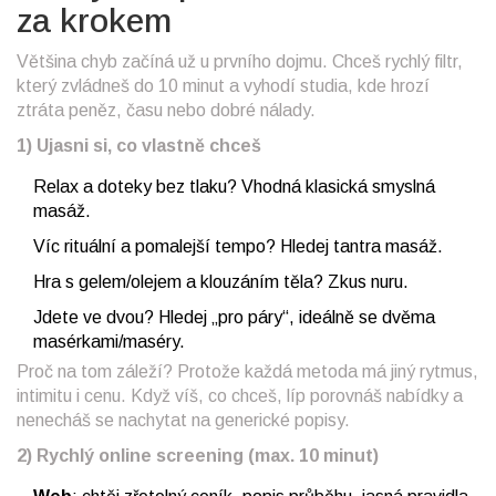
za krokem
Většina chyb začíná už u prvního dojmu. Chceš rychlý filtr,
který zvládneš do 10 minut a vyhodí studia, kde hrozí
ztráta peněz, času nebo dobré nálady.
1) Ujasni si, co vlastně chceš
Relax a doteky bez tlaku? Vhodná klasická smyslná
masáž.
Víc rituální a pomalejší tempo? Hledej tantra masáž.
Hra s gelem/olejem a klouzáním těla? Zkus nuru.
Jdete ve dvou? Hledej „pro páry“, ideálně se dvěma
masérkami/maséry.
Proč na tom záleží? Protože každá metoda má jiný rytmus,
intimitu i cenu. Když víš, co chceš, líp porovnáš nabídky a
nenecháš se nachytat na generické popisy.
2) Rychlý online screening (max. 10 minut)