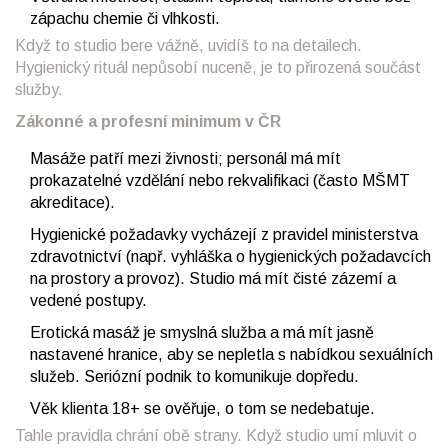
zápachu chemie či vlhkosti.
Když to studio bere vážně, uvidíš to na detailech.
Hygienický rituál nepůsobí nuceně, je to přirozená součást
služby.
Zákonné a profesní minimum v ČR
Masáže patří mezi živnosti; personál má mít
prokazatelné vzdělání nebo rekvalifikaci (často MŠMT
akreditace).
Hygienické požadavky vycházejí z pravidel ministerstva
zdravotnictví (např. vyhláška o hygienických požadavcích
na prostory a provoz). Studio má mít čisté zázemí a
vedené postupy.
Erotická masáž je smyslná služba a má mít jasně
nastavené hranice, aby se nepletla s nabídkou sexuálních
služeb. Seriózní podnik to komunikuje dopředu.
Věk klienta 18+ se ověřuje, o tom se nedebatuje.
Tahle pravidla chrání obě strany. Když studio umí mluvit o