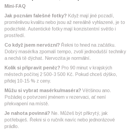
Mini-FAQ
Jak poznám falešné fotky?
Když mají jiné pozadí,
proměnlivou kvalitu nebo jsou až nereálně vyhlazené, je to
podezřelé. Autentické fotky mají konzistentní světlo i
prostředí.
Co když jsem nervózní?
Řekni to hned na začátku.
Dobrý masér/ka zpomalí tempo, zvolí jednodušší techniky
a nechá tě dýchat. Nervozita je normální.
Kolik si připravit peněz?
Pro 90 minut v krajských
městech počítej 2 500-3 500 Kč. Pokud chceš dýško,
přidej 10-15 % z ceny.
Můžu si vybrat masérku/maséra?
Většinou ano.
Požádej o potvrzení jménem v rezervaci, ať není
překvapení na místě.
Je nahota povinná?
Ne. Můžeš být přikrytý, jak
potřebuješ. Řekni si o ručník navíc nebo jednorázové
prádlo.