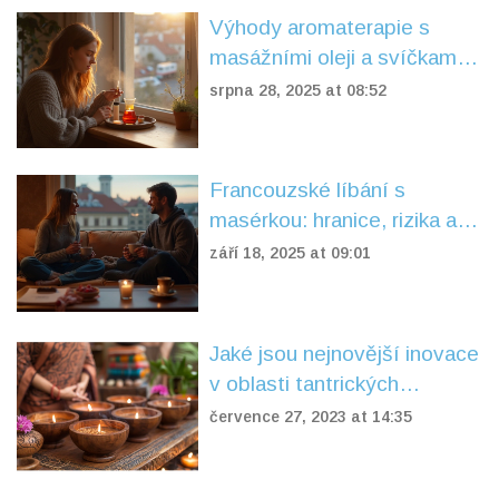
Výhody aromaterapie s
masážními oleji a svíčkami:
účinky, tipy a bezpečnost
srpna 28, 2025 at 08:52
Francouzské líbání s
masérkou: hranice, rizika a
dopad na intimitu ve vztahu
září 18, 2025 at 09:01
Jaké jsou nejnovější inovace
v oblasti tantrických
masážních pomůcek
července 27, 2023 at 14:35