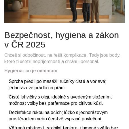
Bezpečnost, hygiena a zákon
v ČR 2025
Chceš si odpočinout, ne řešit komplikace. Tady jsou body,
které ti ušetří nepříjemnosti a chrání i personál.
Hygiena: co je minimum
Sprcha před i po masáži; ručníky čisté a voňavé;
jednorázové prádlo na přání.
Čisté lahvičky s oleji, ideálně s uvedeným složením;
možnost volby bez parfemace pro citlivou kůži.
Dezinfekce rukou na očích; lůžko s jednorázovým
prostěradlem nebo čerstvě vyprané povlečení.
Větraná místnost, stabilní teplota, tlumené světlo bez