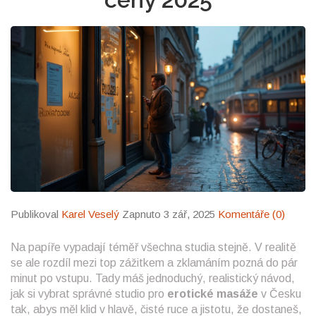
Publikoval
Karel Veselý
Zapnuto 3 zář, 2025
Komentáře (0)
Na papíře vypadají téměř všechna studia stejně. V realitě
se ale rozdíl mezi top zážitkem a zklamáním pozná do pár
minut po vstupu. Tady máš jednoduchý, realistický návod,
jak si vybrat správné studio pro
erotické masáže
v Česku
tak, abys měl klid v hlavě, čisté ruce a jistotu, že dostaneš,