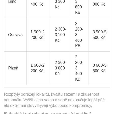
Brno
3 300
3
400 Kč
000 Kč
Kč
800
Kč
2
2 300-
200-
1 500-2
3 500-5
Ostrava
3 100
3
200 Kč
500 Kč
Kč
400
Kč
2
2 300-
200-
1 600-2
3 600-5
Plzeň
3 000
3
200 Kč
600 Kč
Kč
400
Kč
Rozptyly odrážejí lokalitu, kvalitu zázemí a zkušenost
personálu. Vyšší cena sama o sobě nezaručuje lepší péči,
ale extrémní slevy bývají vykoupené kompromisy.
6) Rychlá kontrola před rezervací (checklist)