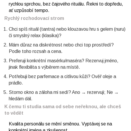
rychlou sprchou, bez čajového rituálu. Řekni to dopředu,
ať uzpůsobí tempo.
Rychlý rozhodovací strom
Chci spíš rituál (tantra) nebo klouzavou hru s gelem (nuru)
či smyslný relax (klasika)?
Mám důraz na diskrétnost nebo chci top prostředí?
Podle toho rozsah a cena.
Preferuji konkrétní masérku/maséra? Rezervuj jméno,
jinak flexibilita s výběrem na místě.
Potřebuji bez parfemace a citlivou kůži? Ověř oleje a
prádlo.
Storno okno a záloha mi sedí? Ano → rezervuji; Ne →
hledám dál.
K čemu ti studia sama od sebe neřeknou, ale chceš
to vědět
Kvalita personálu se mění směnou. Vyptávej se na
konkrétní jména a zkušenost.