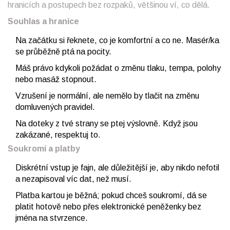
hranicích a postupech bez rozpaků, většinou ví, co dělá.
Souhlas a hranice
Na začátku si řeknete, co je komfortní a co ne. Masér/ka
se průběžně ptá na pocity.
Máš právo kdykoli požádat o změnu tlaku, tempa, polohy
nebo masáž stopnout.
Vzrušení je normální, ale nemělo by tlačit na změnu
domluvených pravidel.
Na doteky z tvé strany se ptej výslovně. Když jsou
zakázané, respektuj to.
Soukromí a platby
Diskrétní vstup je fajn, ale důležitější je, aby nikdo nefotil
a nezapisoval víc dat, než musí.
Platba kartou je běžná; pokud chceš soukromí, dá se
platit hotově nebo přes elektronické peněženky bez
jména na stvrzence.