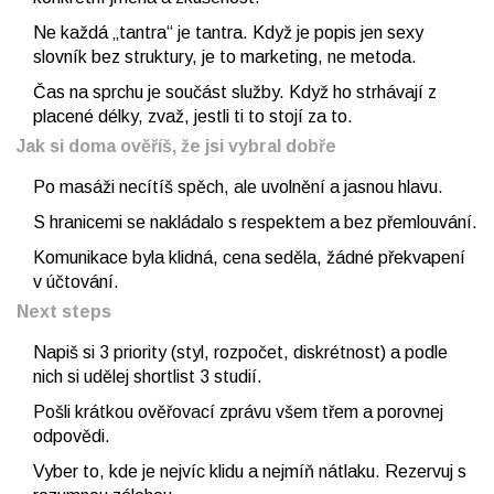
Ne každá „tantra“ je tantra. Když je popis jen sexy
slovník bez struktury, je to marketing, ne metoda.
Čas na sprchu je součást služby. Když ho strhávají z
placené délky, zvaž, jestli ti to stojí za to.
Jak si doma ověříš, že jsi vybral dobře
Po masáži necítíš spěch, ale uvolnění a jasnou hlavu.
S hranicemi se nakládalo s respektem a bez přemlouvání.
Komunikace byla klidná, cena seděla, žádné překvapení
v účtování.
Next steps
Napiš si 3 priority (styl, rozpočet, diskrétnost) a podle
nich si udělej shortlist 3 studií.
Pošli krátkou ověřovací zprávu všem třem a porovnej
odpovědi.
Vyber to, kde je nejvíc klidu a nejmíň nátlaku. Rezervuj s