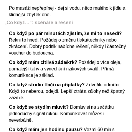
Po masáži nepřepínej - dej si vodu, něco malého k jídlu a
klidnější zbytek dne.
„Co když…“: scénáře a řešení
Co když po pár minutách zjistím, že mi to nesedí?
Řekni to hned. Požádej o změnu tlaku/techniky nebo
zkrácení. Dobrý podnik nabídne řešení, někdy i částečný
voucher do budoucna.
Co když mám citlivá záda/krk?
Požádej o více oleje,
pomalejší tahy a vynechání rizikových svalů. Přímá
komunikace je základ.
Co když studio tlačí na příplatky?
Zdvořile odmítni.
Když to neberou, odejdi. Lepší ztráta zálohy než špatný
zážitek.
Co když se stydím mluvit?
Domluv si na začátku
jednoduchý signál rukou. Komunikovat můžeš i
neverbálně.
Co když mám jen hodinu pauzu?
Vezmi 60 min s