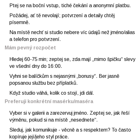
Ptej se na boční vstup, tiché čekání a anonymní platbu.
Požádej, ať tě nevolají; potvrzení a detaily chtěj
písemně.
Na místě nechť si studio nebere víc údajů než jméno/alias
a telefon pro potvrzení.
Mám pevný rozpočet
Hledej 60-75 min; zeptej se, zda mají „mimo špičku“ slevy
ve všední dny do 16:00.
Vyhni se balíčkům s nejasnými „bonusy“. Ber jasně
popsanou službu bez příplatků.
Když studio váhá, kolik co stojí, jdi dál.
Preferuji konkrétní masérku/maséra
Vyber si v galerii a zarezervuj jméno. Zeptej se, jak řeší
výměnu, pokud si na místě „nesednete“.
Sleduj, jak komunikuje - věcně a s respektem? To často
kopíruje její/jeho styl práce.