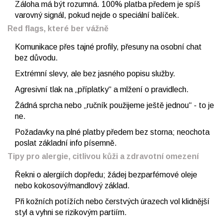
Záloha má být rozumná. 100% platba předem je spíš
varovný signál, pokud nejde o speciální balíček.
Red flags, které ber vážně
Komunikace přes tajné profily, přesuny na osobní chat
bez důvodu.
Extrémní slevy, ale bez jasného popisu služby.
Agresivní tlak na „příplatky“ a mlžení o pravidlech.
Žádná sprcha nebo „ručník použijeme ještě jednou“ - to je
ne.
Požadavky na plné platby předem bez storna; neochota
poslat základní info písemně.
Tipy pro alergie, citlivou kůži a zdravotní omezení
Řekni o alergiích dopředu; žádej bezparfémové oleje
nebo kokosový/mandlový základ.
Při kožních potížích nebo čerstvých úrazech vol klidnější
styl a vyhni se rizikovým partiím.