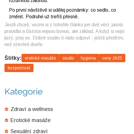
rozumnou zálohou.
Po první návštěvě si udělej poznámky: co sedlo, co
změnit. Podruhé už trefíš přesně.
Jestli chceš, vezmi si z tohohle článku jen dvě věci: jasná
pravidla a čistota nejsou bonus, ale základ. A když si nejsi
jistý, ptej se. Dobré studio ti rádo odpoví - ještě předtím,
než otevřeš dveře.
Štítky:
erotické masáže
studio
hygiena
ceny 2025
bezpečnost
Kategorie
Zdraví a wellness
Erotické masáže
Sexuální zdraví