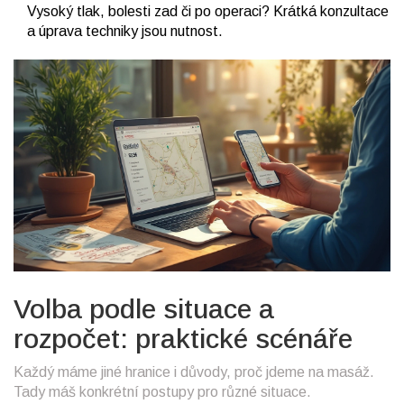
Vysoký tlak, bolesti zad či po operaci? Krátká konzultace
a úprava techniky jsou nutnost.
Volba podle situace a
rozpočet: praktické scénáře
Každý máme jiné hranice i důvody, proč jdeme na masáž.
Tady máš konkrétní postupy pro různé situace.