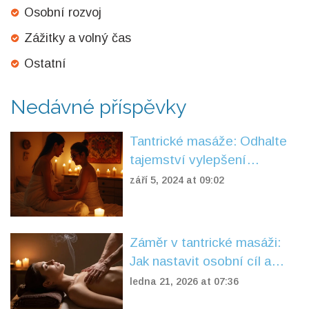
Osobní rozvoj
Zážitky a volný čas
Ostatní
Nedávné příspěvky
Tantrické masáže: Odhalte
tajemství vylepšení
intimního života
září 5, 2024 at 09:02
Záměr v tantrické masáži:
Jak nastavit osobní cíl a
očekávání klienta
ledna 21, 2026 at 07:36