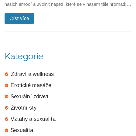
našich emocí a uvolnit napětí, které se v našem těle hromadí
kvůli stresu a úzkosti. Je to příjemný způsob, jak se spojit se
Číst více
svým vnitřním já a obnovit pocit klidu. Navíc mi masáže
pomáhají lépe spát a vnímám je jako důležitou součást mé
sebepéče. Doporučil bych to každému, kdo hledá nenáročný
způsob, jak zmírnit psychické napětí a cítit se lépe.
Kategorie
Zdraví a wellness
Erotické masáže
Sexuální zdraví
Životní styl
Vztahy a sexualita
Sexualita