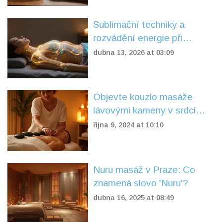
Sublimační techniky a
rozvádění energie při
masáži: Jak fungují a co
dubna 13, 2026 at 03:09
přinášejí
Objevte kouzlo masáže
lávovými kameny v srdci
Prahy
října 9, 2024 at 10:10
Nuru masáž v Praze: Co
znamená slovo 'Nuru'?
dubna 16, 2025 at 08:49