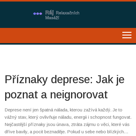
Příznaky deprese: Jak je
poznat a neignorovat
Deprese není jen špatná nálada, kterou zažívá každý. Je to
vážný stav, který ovlivňuje náladu, energii i schopnost fungovat.
Nejčastější příznaky jsou únava, ztráta zájmu o věci, které vás
dříve bavily, a pocit beznaděje. Pokud u sebe nebo blízkých