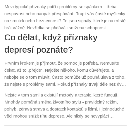
tyto změny vidíte, rozhodně je nepodceňujte. Může to být
Mezi typické příznaky patří i problémy se spánkem – třeba
začátek deprese.
nespavost nebo naopak přespávání. Trápí vás časté myšlenky
na smutek nebo bezcennost? To jsou signály, které je na místě
brát vážně. Nezřídka se přidává i snížená schopnost
soustředění nebo neustálá únava bez zjevné příčiny. Někteří
Co dělat, když příznaky
lidé navíc mívají i tělesné projevy, jako jsou bolesti hlavy či za
depresí poznáte?
krkem.
Prvním krokem je přijmout, že pomoc je potřeba. Nemusíte
čekat, až to „přejde“. Najděte někoho, komu důvěřujete, a
nebojte se o tom mluvit. Často pomůže už pouhá úleva z toho,
že nejste s problémy sami. Pokud příznaky trvají déle než dva
týdny a zhoršují kvalitu života, ideální je vyhledat odborníka.
Nejste v tom sami a existují metody a terapie, které fungují.
Psycholog nebo psychiatr vám pomůže najít cestu, jak situaci
Mnohdy pomáhá změna životního stylu - pravidelný režim,
zvládnout.
pohyb, zdravá strava a dostatek kontaktů s lidmi. I jednoduché
věci mohou snížit tíhu deprese. Ale nikdy se nevyplácí
zlehčovat si příznaky nebo se zamykat v sobě. Naopak –
otevřenost a hledání pomoci je ten nejlepší krok kupředu.