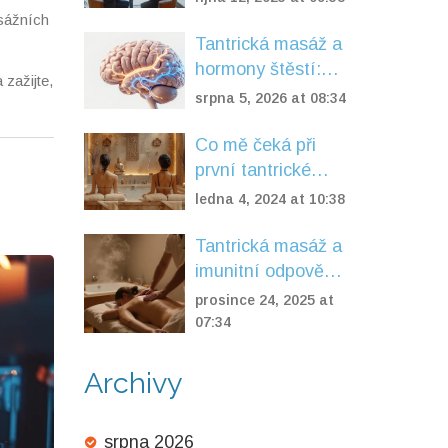
vybrat správné
sážních
místo?
Tantrická masáž a
hormony štěstí:
 zažijte,
Jak oxytocin a
srpna 5, 2026 at 08:34
endorfiny změní
vaše zdraví
Co mě čeká při
první tantrické
masáži: Pokročilé
ledna 4, 2024 at 10:38
tipy a triky
Tantrická masáž a
imunitní odpověď:
Co vědecky víme
prosince 24, 2025 at
o jejím vlivu na
07:34
zdraví
Archivy
srpna 2026