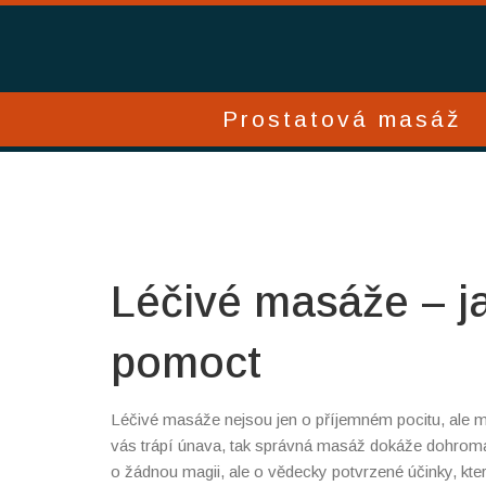
Prostatová masáž
Léčivé masáže – 
pomoct
Léčivé masáže nejsou jen o příjemném pocitu, ale maj
vás trápí únava, tak správná masáž dokáže dohromady
o žádnou magii, ale o vědecky potvrzené účinky, kte