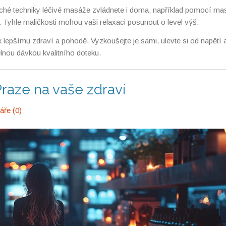
ché techniky léčivé masáže zvládnete i doma, například pomocí ma
t. Tyhle maličkosti mohou vaši relaxaci posunout o level výš.
 lepšímu zdraví a pohodě. Vyzkoušejte je sami, ulevte si od napětí a
elnou dávkou kvalitního doteku.
raze na vaše zdraví
ře (0)