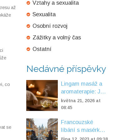
Vztahy a sexualita
tresu až
Sexualita
dokáže
Osobní rozvoj
Zážitky a volný čas
Ostatní
ci
ůže
Nedávné příspěvky
Lingam masáž a
i, co
aromaterapie: Jak
vůně hluboce
května 21, 2026 at
podporují uvolnění
08:45
Francouzské
vat se
líbání s masérkou
v Praze: Jak si
října 12, 2023 at 09:38