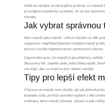
Hned na začátek se tak pojďme podívat, co vlastně l
po podporu imunitního systému. Ať už jste sportove
zázraky.
Jak vybrat správnou 
Není masáž jako masáž. Léčivé masáže se dělí podle
organismu. Například klasická švédská masáž je ide
pomoci rychleji regenerovat po sportovním výkonu.
Zapomeňte na to, že masáž je jen příjemný zážitek.
zkroucený krk, zatuhlá záda, nebo třeba napětí, kter
vás trápí, aby se mohl na tyto oblasti zaměřit.
Tipy pro lepší efekt 
Příprava na masáž není složitá, ale pár jednoduchýc
dostatek vody, protože pomáhá vyplavit z těla uvoln
změnami, které masáž přinesla. Zkuste si pak i lehký 