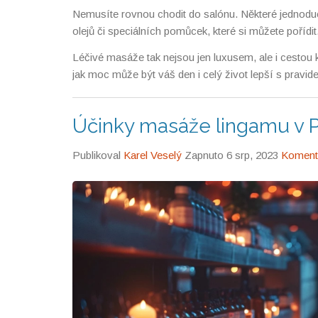
Nemusíte rovnou chodit do salónu. Některé jednodu
olejů či speciálních pomůcek, které si můžete pořídi
Léčivé masáže tak nejsou jen luxusem, ale i cestou k
jak moc může být váš den i celý život lepší s pravid
Účinky masáže lingamu v P
Publikoval
Karel Veselý
Zapnuto 6 srp, 2023
Komentá