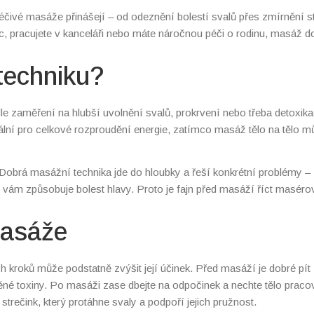
éčivé masáže přinášejí – od odeznění bolestí svalů přes zmírnění s
c, pracujete v kanceláři nebo máte náročnou péči o rodinu, masáž 
techniku?
 zaměření na hlubší uvolnění svalů, prokrvení nebo třeba detoxika
ální pro celkové rozproudění energie, zatímco masáž tělo na tělo m
 Dobrá masážní technika jde do hloubky a řeší konkrétní problémy –
é vám způsobuje bolest hlavy. Proto je fajn před masáží říct masérov
masáže
h kroků může podstatně zvýšit její účinek. Před masáží je dobré pít
ěné toxiny. Po masáži zase dbejte na odpočinek a nechte tělo praco
strečink, který protáhne svaly a podpoří jejich pružnost.