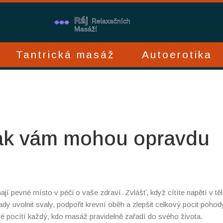
Tantrická masáž
Autoerotika
jak vám mohou opravdu
í pevné místo v péči o vaše zdraví. Zvlášť, když cítíte napětí v tě
 uvolnit svaly, podpořit krevní oběh a zlepšit celkový pocit pohod
ré pocítí každý, kdo masáž pravidelně zařadí do svého života.