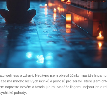
atu wellness a zdraví. Nedávno jsem objevil účinky masáže lingamu
áže má mnoho léčivých účinků a přínosů pro zdraví, které jsem chtě
ěčem naprosto novém a fascinujícím. Masáže lingamu nejsou jen o rel
psychické pohody.