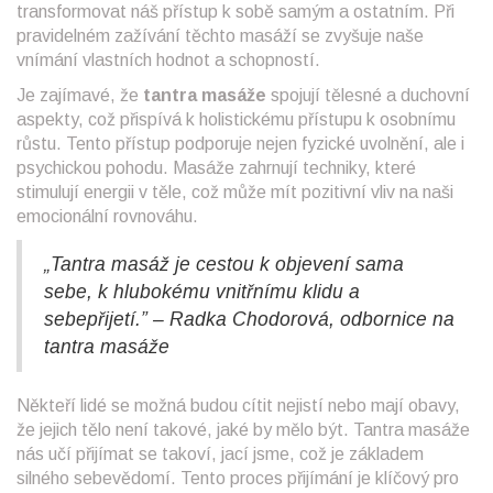
transformovat náš přístup k sobě samým a ostatním. Při
pravidelném zažívání těchto masáží se zvyšuje naše
vnímání vlastních hodnot a schopností.
Je zajímavé, že
tantra masáže
spojují tělesné a duchovní
aspekty, což přispívá k holistickému přístupu k osobnímu
růstu. Tento přístup podporuje nejen fyzické uvolnění, ale i
psychickou pohodu. Masáže zahrnují techniky, které
stimulují energii v těle, což může mít pozitivní vliv na naši
emocionální rovnováhu.
„Tantra masáž je cestou k objevení sama
sebe, k hlubokému vnitřnímu klidu a
sebepřijetí.” – Radka Chodorová, odbornice na
tantra masáže
Někteří lidé se možná budou cítit nejistí nebo mají obavy,
že jejich tělo není takové, jaké by mělo být. Tantra masáže
nás učí přijímat se takoví, jací jsme, což je základem
silného sebevědomí. Tento proces přijímání je klíčový pro