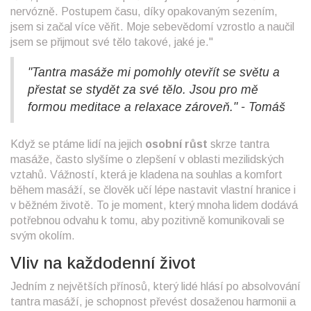
nervózně. Postupem času, díky opakovaným sezením,
jsem si začal více věřit. Moje sebevědomí vzrostlo a naučil
jsem se přijmout své tělo takové, jaké je."
"Tantra masáže mi pomohly otevřít se světu a
přestat se stydět za své tělo. Jsou pro mě
formou meditace a relaxace zároveň." - Tomáš
Když se ptáme lidí na jejich
osobní růst
skrze tantra
masáže, často slyšíme o zlepšení v oblasti mezilidských
vztahů. Vážností, která je kladena na souhlas a komfort
během masáží, se člověk učí lépe nastavit vlastní hranice i
v běžném životě. To je moment, který mnoha lidem dodává
potřebnou odvahu k tomu, aby pozitivně komunikovali se
svým okolím.
Vliv na každodenní život
Jedním z největších přínosů, který lidé hlásí po absolvování
tantra masáží, je schopnost převést dosaženou harmonii a