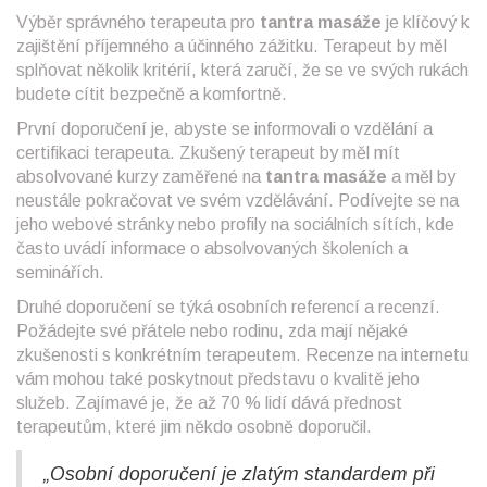
Výběr správného terapeuta pro
tantra masáže
je klíčový k
zajištění příjemného a účinného zážitku. Terapeut by měl
splňovat několik kritérií, která zaručí, že se ve svých rukách
budete cítit bezpečně a komfortně.
První doporučení je, abyste se informovali o vzdělání a
certifikaci terapeuta. Zkušený terapeut by měl mít
absolvované kurzy zaměřené na
tantra masáže
a měl by
neustále pokračovat ve svém vzdělávání. Podívejte se na
jeho webové stránky nebo profily na sociálních sítích, kde
často uvádí informace o absolvovaných školeních a
seminářích.
Druhé doporučení se týká osobních referencí a recenzí.
Požádejte své přátele nebo rodinu, zda mají nějaké
zkušenosti s konkrétním terapeutem. Recenze na internetu
vám mohou také poskytnout představu o kvalitě jeho
služeb. Zajímavé je, že až 70 % lidí dává přednost
terapeutům, které jim někdo osobně doporučil.
„Osobní doporučení je zlatým standardem při