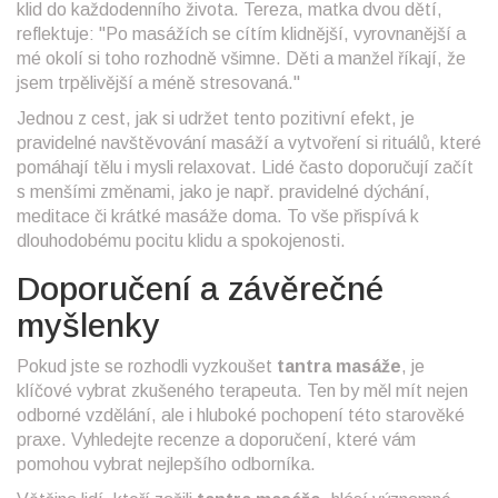
klid do každodenního života. Tereza, matka dvou dětí,
reflektuje: "Po masážích se cítím klidnější, vyrovnanější a
mé okolí si toho rozhodně všimne. Děti a manžel říkají, že
jsem trpělivější a méně stresovaná."
Jednou z cest, jak si udržet tento pozitivní efekt, je
pravidelné navštěvování masáží a vytvoření si rituálů, které
pomáhají tělu i mysli relaxovat. Lidé často doporučují začít
s menšími změnami, jako je např. pravidelné dýchání,
meditace či krátké masáže doma. To vše přispívá k
dlouhodobému pocitu klidu a spokojenosti.
Doporučení a závěrečné
myšlenky
Pokud jste se rozhodli vyzkoušet
tantra masáže
, je
klíčové vybrat zkušeného terapeuta. Ten by měl mít nejen
odborné vzdělání, ale i hluboké pochopení této starověké
praxe. Vyhledejte recenze a doporučení, které vám
pomohou vybrat nejlepšího odborníka.