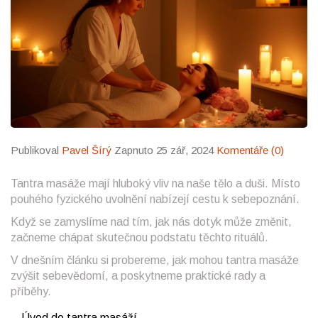
Publikoval
Pavel Šírý
Zapnuto 25 zář, 2024
Komentáře (0)
Tantra masáže mají hluboký vliv na naše tělo a duši. Místo
pouhého fyzického uvolnění nabízejí cestu k sebepoznání.
Když se zamyslíme nad tím, jak nás dotyk může změnit,
začneme chápat skutečnou podstatu těchto rituálů.
V dnešním článku si probereme, jak mohou tantra masáže
zvýšit sebevědomí, a poskytneme praktické rady a
příběhy.
Úvod do tantra masáží