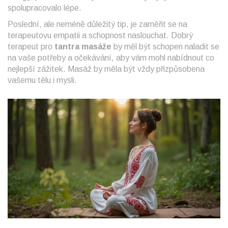
spolupracovalo lépe.
Poslední, ale neméně důležitý tip, je zaměřit se na
terapeutovu empatii a schopnost naslouchat. Dobrý
terapeut pro
tantra masáže
by měl být schopen naladit se
na vaše potřeby a očekávání, aby vám mohl nabídnout co
nejlepší zážitek. Masáž by měla být vždy přizpůsobena
vašemu tělu i mysli.