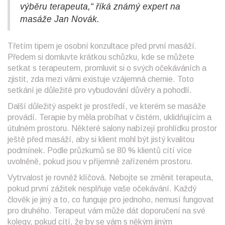
výběru terapeuta,“ říká známý expert na
masáže Jan Novák.
Třetím tipem je osobní konzultace před první masáží.
Předem si domluvte krátkou schůzku, kde se můžete
setkat s terapeutem, promluvit si o svých očekáváních a
zjistit, zda mezi vámi existuje vzájemná chemie. Toto
setkání je důležité pro vybudování důvěry a pohodlí.
Další důležitý aspekt je prostředí, ve kterém se masáže
provádí. Terapie by měla probíhat v čistém, uklidňujícím a
útulném prostoru. Některé salony nabízejí prohlídku prostor
ještě před masáží, aby si klient mohl být jistý kvalitou
podmínek. Podle průzkumů se 80 % klientů cítí více
uvolněně, pokud jsou v příjemně zařízeném prostoru.
Vytrvalost je rovněž klíčová. Nebojte se změnit terapeuta,
pokud první zážitek nesplňuje vaše očekávání. Každý
člověk je jiný a to, co funguje pro jednoho, nemusí fungovat
pro druhého. Terapeut vám může dát doporučení na své
kolegy, pokud cítí, že by se vám s někým jiným