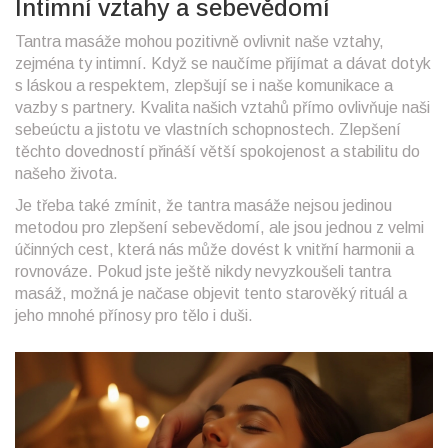
Intimní vztahy a sebevědomí
Tantra masáže mohou pozitivně ovlivnit naše vztahy,
zejména ty intimní. Když se naučíme přijímat a dávat dotyk
s láskou a respektem, zlepšují se i naše komunikace a
vazby s partnery. Kvalita našich vztahů přímo ovlivňuje naši
sebeúctu a jistotu ve vlastních schopnostech. Zlepšení
těchto dovedností přináší větší spokojenost a stabilitu do
našeho života.
Je třeba také zmínit, že tantra masáže nejsou jedinou
metodou pro zlepšení sebevědomí, ale jsou jednou z velmi
účinných cest, která nás může dovést k vnitřní harmonii a
rovnováze. Pokud jste ještě nikdy nevyzkoušeli tantra
masáž, možná je načase objevit tento starověký rituál a
jeho mnohé přínosy pro tělo i duši.