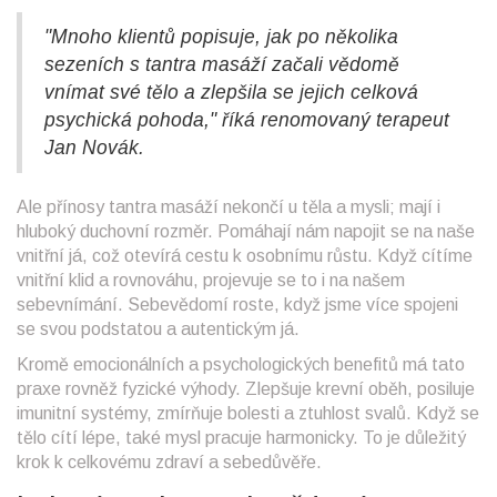
"Mnoho klientů popisuje, jak po několika
sezeních s tantra masáží začali vědomě
vnímat své tělo a zlepšila se jejich celková
psychická pohoda," říká renomovaný terapeut
Jan Novák.
Ale přínosy tantra masáží nekončí u těla a mysli; mají i
hluboký duchovní rozměr. Pomáhají nám napojit se na naše
vnitřní já, což otevírá cestu k osobnímu růstu. Když cítíme
vnitřní klid a rovnováhu, projevuje se to i na našem
sebevnímání. Sebevědomí roste, když jsme více spojeni
se svou podstatou a autentickým já.
Kromě emocionálních a psychologických benefitů má tato
praxe rovněž fyzické výhody. Zlepšuje krevní oběh, posiluje
imunitní systémy, zmírňuje bolesti a ztuhlost svalů. Když se
tělo cítí lépe, také mysl pracuje harmonicky. To je důležitý
krok k celkovému zdraví a sebedůvěře.