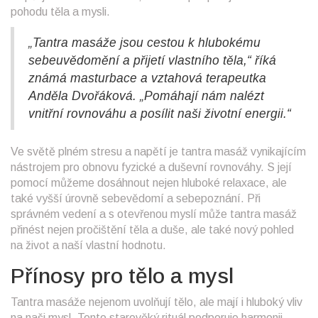
pohodu těla a mysli.
„Tantra masáže jsou cestou k hlubokému
sebeuvědomění a přijetí vlastního těla,“ říká
známá masturbace a vztahová terapeutka
Anděla Dvořáková. „Pomáhají nám nalézt
vnitřní rovnováhu a posílit naši životní energii.“
Ve světě plném stresu a napětí je tantra masáž vynikajícím
nástrojem pro obnovu fyzické a duševní rovnováhy. S její
pomocí můžeme dosáhnout nejen hluboké relaxace, ale
také vyšší úrovně sebevědomí a sebepoznání. Při
správném vedení a s otevřenou myslí může tantra masáž
přinést nejen pročištění těla a duše, ale také nový pohled
na život a naší vlastní hodnotu.
Přínosy pro tělo a mysl
Tantra masáže nejenom uvolňují tělo, ale mají i hluboký vliv
na naši mysl. Tento starověký rituál podporuje harmonii