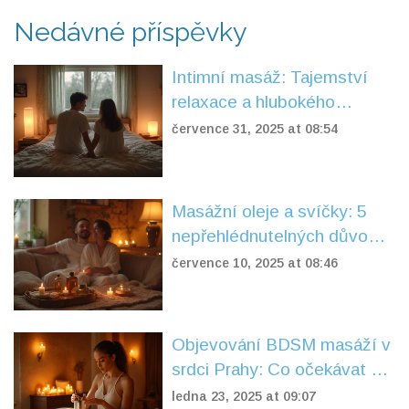
Nedávné příspěvky
Intimní masáž: Tajemství
relaxace a hlubokého
potěšení
července 31, 2025 at 08:54
Masážní oleje a svíčky: 5
nepřehlédnutelných důvodů
pro zdraví a relaxaci
července 10, 2025 at 08:46
Objevování BDSM masáží v
srdci Prahy: Co očekávat a
zažít
ledna 23, 2025 at 09:07