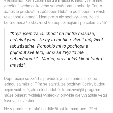
Většina lidí, kteří zažili
tantra masáže
, hlásí významné
zlepšení svého celkového sebevědomí a pohody. Tento
účinek je především způsoben hlubším pochopením vlastní
tělesnosti a emocí. Není proto nic neobvyklého, že se
tantra masáže stávají stále populárnějšími po celém světě.
"Když jsem začal chodit na tantra masáže,
nečekal jsem, že by to mohlo ovlivnit můj život
tak zásadně. Pomohlo mi to pochopit a
přijmout své tělo, čímž se zvýšilo mé
sebevědomí." - Martin, pravidelný klient tantra
masáží.
Doporučuje se začít s pravidelnými sezeními, nejlépe
jednou za měsíc. Tím se zajistí, že pozitivní účinky budou
nejen viditelné, ale i dlouhodobé. Intenzivnější program
může přinést rychlejší výsledky, obvykle ale vyžaduje větší
časovou investici.
Nezapomínejte také na důležitost komunikace. Před