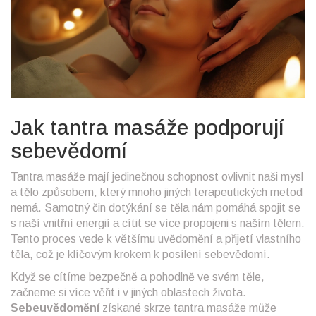
Jak tantra masáže podporují
sebevědomí
Tantra masáže mají jedinečnou schopnost ovlivnit naši mysl
a tělo způsobem, který mnoho jiných terapeutických metod
nemá. Samotný čin dotýkání se těla nám pomáhá spojit se
s naší vnitřní energií a cítit se více propojeni s naším tělem.
Tento proces vede k většímu uvědomění a přijetí vlastního
těla, což je klíčovým krokem k posílení sebevědomí.
Když se cítíme bezpečně a pohodlně ve svém těle,
začneme si více věřit i v jiných oblastech života.
Sebeuvědomění
získané skrze tantra masáže může