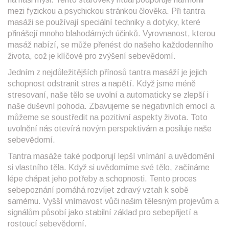
mezi fyzickou a psychickou stránkou člověka. Při tantra
masáži se používají speciální techniky a dotyky, které
přinášejí mnoho blahodárných účinků. Vyrovnanost, kterou
masáž nabízí, se může přenést do našeho každodenního
života, což je klíčové pro zvýšení sebevědomí.
Jedním z nejdůležitějších přínosů tantra masáží je jejich
schopnost odstranit stres a napětí. Když jsme méně
stresovaní, naše tělo se uvolní a automaticky se zlepší i
naše duševní pohoda. Zbavujeme se negativních emocí a
můžeme se soustředit na pozitivní aspekty života. Toto
uvolnění nás otevírá novým perspektivám a posiluje naše
sebevědomí.
Tantra masáže také podporují lepší vnímání a uvědomění
si vlastního těla. Když si uvědomíme své tělo, začínáme
lépe chápat jeho potřeby a schopnosti. Tento proces
sebepoznání pomáhá rozvíjet zdravý vztah k sobě
samému. Vyšší vnímavost vůči našim tělesným projevům a
signálům působí jako stabilní základ pro sebepřijetí a
rostoucí sebevědomí.