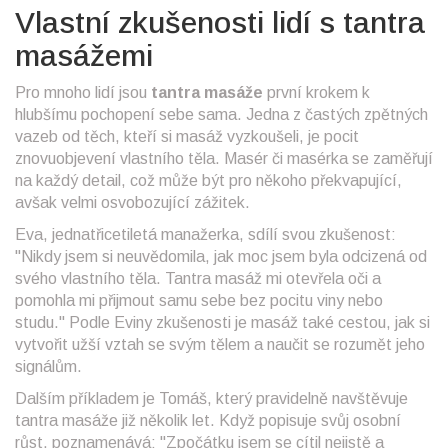
Vlastní zkušenosti lidí s tantra
masážemi
Pro mnoho lidí jsou
tantra masáže
první krokem k
hlubšímu pochopení sebe sama. Jedna z častých zpětných
vazeb od těch, kteří si masáž vyzkoušeli, je pocit
znovuobjevení vlastního těla. Masér či masérka se zaměřují
na každý detail, což může být pro někoho překvapující,
avšak velmi osvobozující zážitek.
Eva, jednatřicetiletá manažerka, sdílí svou zkušenost:
"Nikdy jsem si neuvědomila, jak moc jsem byla odcizená od
svého vlastního těla. Tantra masáž mi otevřela oči a
pomohla mi přijmout samu sebe bez pocitu viny nebo
studu." Podle Eviny zkušenosti je masáž také cestou, jak si
vytvořit užší vztah se svým tělem a naučit se rozumět jeho
signálům.
Dalším příkladem je Tomáš, který pravidelně navštěvuje
tantra masáže již několik let. Když popisuje svůj osobní
růst, poznamenává: "Zpočátku jsem se cítil nejistě a