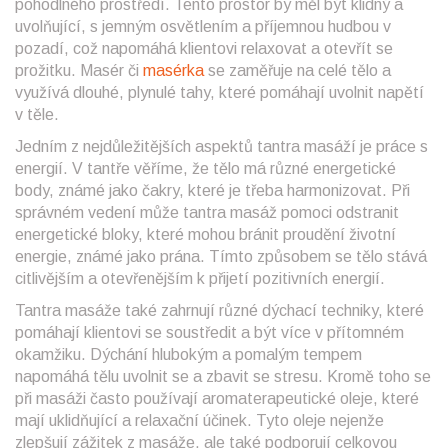
pohodlného prostředí. Tento prostor by měl být klidný a
uvolňující, s jemným osvětlením a příjemnou hudbou v
pozadí, což napomáhá klientovi relaxovat a otevřít se
prožitku. Masér či
masérka
se zaměřuje na celé tělo a
využívá dlouhé, plynulé tahy, které pomáhají uvolnit napětí
v těle.
Jedním z nejdůležitějších aspektů tantra masáží je práce s
energií. V tantře věříme, že tělo má různé energetické
body, známé jako čakry, které je třeba harmonizovat. Při
správném vedení může tantra masáž pomoci odstranit
energetické bloky, které mohou bránit proudění životní
energie, známé jako prána. Tímto způsobem se tělo stává
citlivějším a otevřenějším k přijetí pozitivních energií.
Tantra masáže také zahrnují různé dýchací techniky, které
pomáhají klientovi se soustředit a být více v přítomném
okamžiku. Dýchání hlubokým a pomalým tempem
napomáhá tělu uvolnit se a zbavit se stresu. Kromě toho se
při masáži často používají aromaterapeutické oleje, které
mají uklidňující a relaxační účinek. Tyto oleje nejenže
zlepšují zážitek z masáže, ale také podporují celkovou