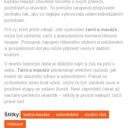
každou masáží otevřeně hovořte o svých přáních,
potřebách a obavách. To pomůže terapeuti přizpůsobit
techniku tak, aby co nejlépe vyhovovala vašim individuálním
potřebám.
Pro ty, kteří ještě váhají, zda vyzkoušet
tantra masáže
,
může být užitečné začít s jednoduššími formami tělesné
terapie. Postupné zapojení tělesného vědomí a uvědomění
si prospěšnosti dotyku může připravit cestu k dalším
krokům.
V dnešní hektické době je důležité najít si čas na péči o
sebe.
Tantra masáže
představují efektivní způsob, jak
invést do vlastního zdraví a sebevědomí. Pokud se
rozhodnete tento krok učinit, může to být začátek nové a
pozitivní etapy ve vašem životě. Není zapotřebí čekat až
nastane perfektní okamžik – někdy je prostě nejlepší začít
právě teď.
Štítky:
tantra masáže
sebevědomí
osobní růst
relaxace