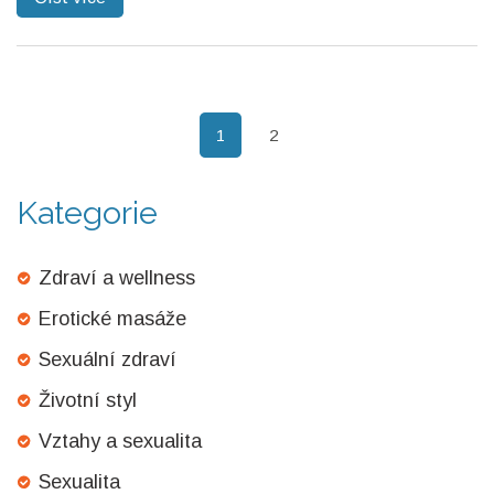
obohatit váš vztah s masérkou či partnerem.
1
2
Kategorie
Zdraví a wellness
Erotické masáže
Sexuální zdraví
Životní styl
Vztahy a sexualita
Sexualita