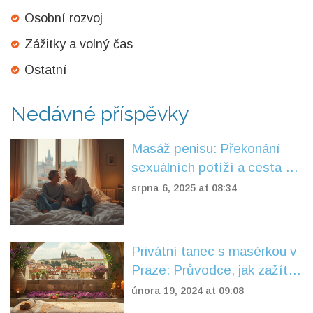
Osobní rozvoj
Zážitky a volný čas
Ostatní
Nedávné příspěvky
Masáž penisu: Překonání
sexuálních potíží a cesta ke
zdravějšímu milostnému
srpna 6, 2025 at 08:34
životu
Privátní tanec s masérkou v
Praze: Průvodce, jak zažít
nezapomenutelný zážitek
února 19, 2024 at 09:08