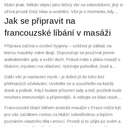
líbání jinak. Někdo objeví jeho léčivý vliv na sebevědomí, jiný si
užívá prostě čistý relax a uvolnění. Vše je o momentu, kdy
dovolíte svému tělu i mysli otevřít se novému zážitku.
Jak se připravit na
francouzské líbání v masáži
Příprava začíná u osobní hygieny – svěžest je základ, na
kterou masérky velmi dbají. Doporučuje se používat jemné
antibakteriální gely a svěží dech. Pokud máte v plánu masáž s
líbáním, myslete i na oblečení. Vybírejte pohodlné, čisté a
snadno svléknutelné věci, které vám nebudou komplikovat
Další věc je nastavení mysli – je dobré jít do toho bez
průběh masáže.
přehnaných očekávání. Uvolněte se a soustřeďte na každý
dotek a polibek. Když budete přítomní tady a teď, prožitek bude
mnohem intenzivnější a příjemnější. A nebojte se klást otázky.
V pořádku je zeptat se předem i během masáže na cokoli, co
Francouzské líbání během erotické masáže v Praze může být
vás napadne.
pro vás začátkem cestou za hlubší sebedůvěrou a lepším
poznáním vlastního těla i emocí. Prostě si to užijte po svém a