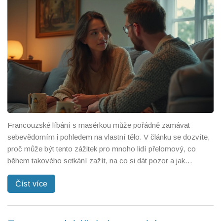
Francouzské líbání s masérkou může pořádně zamávat
sebevědomím i pohledem na vlastní tělo. V článku se dozvíte,
proč může být tento zážitek pro mnoho lidí přelomový, co
během takového setkání zažít, na co si dát pozor a jak
pracovat s vlastními emocemi. Podíváme se na praktické rady,
Číst více
tipy i možná úskalí. Zjistíte, kdy vám podobný zážitek může
prospět – a kdy naopak raději říct jasné ne.