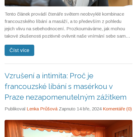
Tento článek provádí čtenáře světem neobvyklé kombinace
francouzského líbání a masáží, a to především z pohledu
jejich vlivu na sebehodnocení. Prozkoumáváme, jak mohou
takové zkušenosti pozitivně ovlivnit naše vnímání sebe sama,
podporovat psychické zdraví a zvyšovat naši sebedůvěru.
Číst více
Rozplétáme sociální, psychologické a emotivní aspekty, které
přispívají k lepšímu pochopení tohoto nevšedního tématu.
Vzrušení a intimita: Proč je
francouzské líbání s masérkou v
Praze nezapomenutelným zážitkem
Publikoval
Lenka Průšová
Zapnuto 14 bře, 2024
Komentáře (0)