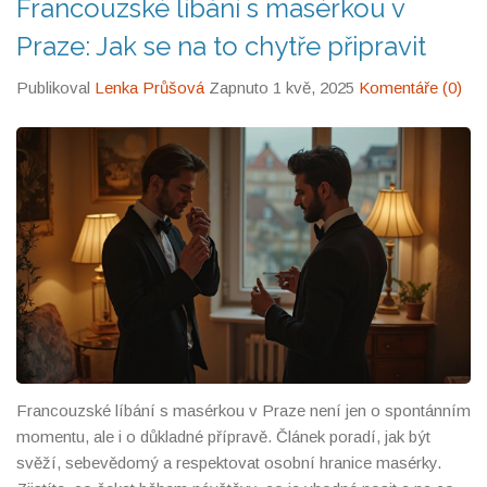
Francouzské líbání s masérkou v
Praze: Jak se na to chytře připravit
Publikoval
Lenka Průšová
Zapnuto 1 kvě, 2025
Komentáře (0)
Francouzské líbání s masérkou v Praze není jen o spontánním
momentu, ale i o důkladné přípravě. Článek poradí, jak být
svěží, sebevědomý a respektovat osobní hranice masérky.