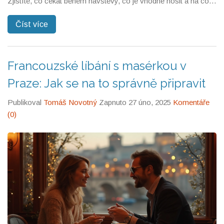
Zjistíte, co čekat během návštěvy, co je vhodné nosit a na co si
dát pozor. Nabízí i tipy, jak z toho mít oba ten nejlepší zážitek
Číst více
bez trapných momentů. Připravenost je základem příjemného
zážitku.
Francouzské líbání s masérkou v
Praze: Jak se na to správně připravit
Publikoval
Tomáš Novotný
Zapnuto 27 úno, 2025
Komentáře
(0)