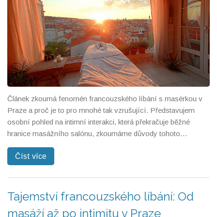
Článek zkoumá fenomén francouzského líbání s masérkou v
Praze a proč je to pro mnohé tak vzrušující. Představujem
osobní pohled na intimní interakci, která překračuje běžné
hranice masážního salónu, zkoumáme důvody tohoto
vzrušení a poskytujeme přehled o tom, jak tento zážitek může
Číst více
obohatit osobní život. Nabízíme také praktické tipy pro ty, kteří
se o tento druh zážitku zajímají, včetně doporučení na etiketu a
komunikaci.
Tajemství francouzského líbání: Od
masáží až po intimitu v Praze