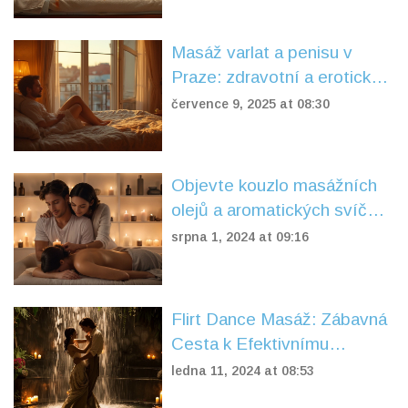
Masáž varlat a penisu v
Praze: zdravotní a erotické
benefity, které musíte znát
července 9, 2025 at 08:30
Objevte kouzlo masážních
olejů a aromatických svíček
pro relaxaci a pohodu
srpna 1, 2024 at 09:16
Flirt Dance Masáž: Zábavná
Cesta k Efektivnímu
Hubnutí
ledna 11, 2024 at 08:53