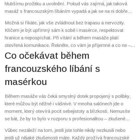
hlubšímu prožitku a uvolnění. Pokud vás zajímá, jak taková
masáž s francouzským líbáním vypadá a jak se na ni dobře
připravit, jste na správném místě.
Možná si říkáte, jak vše zvládnout bez trapasu a nervozity.
Klíčem je být upřímný sám k sobě i masérce, respektovat
hranice a nepospíchat. Při vítání a během masáže platí
otevřená komunikace. Řekněte, co vám je příjemné a co ne –
díky tomu si oba užijete zážitek víc.
Co očekávat během
francouzského líbání s
masérkou
Během masáže vás čeká smyslný dotek propojený s polibky,
které můžou být něžné i vášnivé. V mnoha salónech jde o
moment, který otevírá pocit sebejistoty a blízkosti. Nemusíte
se bát, že by to bylo v rozporu s profesionalitou – zkušené
masérky vědí, jak vše udělat tak, aby bylo pohodlné pro vás i
Vůbec nezáleží na tom, jestli jste tohle nikdy nezkusili nebo
pro ně.
jestli už nějaké zkušenosti máte. Každý prožívá francouzské