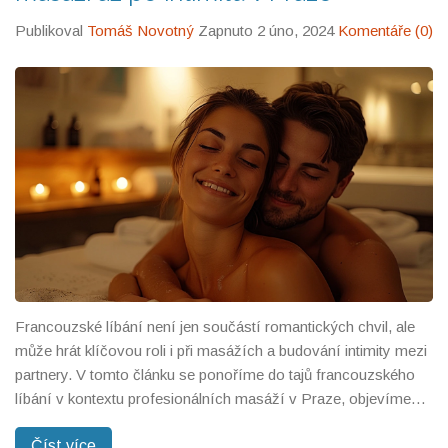
Publikoval
Tomáš Novotný
Zapnuto 2 úno, 2024
Komentáře (0)
Francouzské líbání není jen součástí romantických chvil, ale
může hrát klíčovou roli i při masážích a budování intimity mezi
partnery. V tomto článku se ponoříme do tajů francouzského
líbání v kontextu profesionálních masáží v Praze, objevíme
jeho přínosy a poskytneme tipy, jak tuto techniku zlepšit.
Číst více
Zjistíme, jak správně provádět francouzské líbání a jak to může