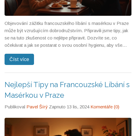
Objevování zážitku francouzského líbání s masérkou v Praze
může být vzrušujícím dobrodružstvím. Připravili jsme tipy, jak
se na tuto zkušenost co nejlépe připravit. Dozvíte se, co
očekávat a jak se postarat o svou osobní hygienu, aby vše
proběhlo hladce. Nabídneme i několik zajímavých faktů, které
Číst více
by vás mohly překvapit. Je důležité mít otevřenou mysl a
respektovat osobní hranice.
Nejlepší Tipy na Francouzské Líbání s
Masérkou v Praze
Publikoval
Pavel Šírý
Zapnuto 13 lis, 2024
Komentáře (0)