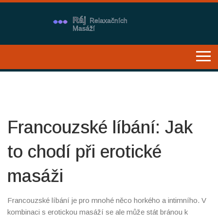
Francouzské líbání: Jak
to chodí při erotické
masáži
Francouzské líbání je pro mnohé něco horkého a intimního. V
kombinaci s erotickou masáží se ale může stát bránou k