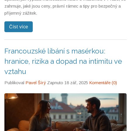
zahrnuje, jaké jsou ceny, právní rámec a tipy pro bezpečný a
příjemný zážitek.
Číst více
Francouzské líbání s masérkou:
hranice, rizika a dopad na intimitu ve
vztahu
Publikoval
Pavel Šírý
Zapnuto 18 zář, 2025
Komentáře (0)