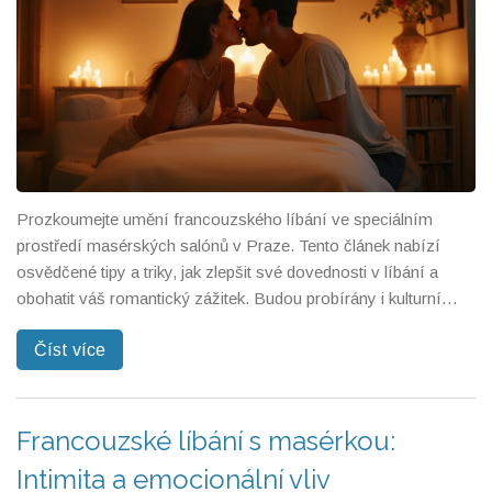
Prozkoumejte umění francouzského líbání ve speciálním
prostředí masérských salónů v Praze. Tento článek nabízí
osvědčené tipy a triky, jak zlepšit své dovednosti v líbání a
obohatit váš romantický zážitek. Budou probírány i kulturní
aspekty této intimní techniky a zvláštnosti, které ji dělají
Číst více
nevšední. Naučte se, jak nejen překvapit svého partnera, ale
také zjistit více o rámci, který poskytují masérské salóny v
srdci Evropy. Inspirujte se, jak přenést vášeň z Paříže do
Prahy.
Francouzské líbání s masérkou:
Intimita a emocionální vliv