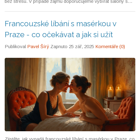
bez stresu. V případě zájmu doporučujeme vybírat salóny s
dobrou pověstí, kde mají zkušené masérky, co respektují vaše
hranice a zároveň vám nabídnou maximální pohodlí a
Francouzské líbání s masérkou v
potěšení.
Praze - co očekávat a jak si užít
Publikoval
Pavel Šírý
Zapnuto 25 zář, 2025
Komentáře (0)
Zjistěte, jak vypadá francouzské líbání s masérkou v Praze, co