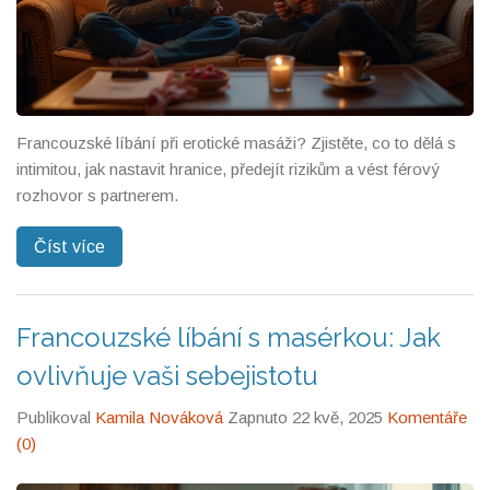
Francouzské líbání při erotické masáži? Zjistěte, co to dělá s
intimitou, jak nastavit hranice, předejít rizikům a vést férový
rozhovor s partnerem.
Číst více
Francouzské líbání s masérkou: Jak
ovlivňuje vaši sebejistotu
Publikoval
Kamila Nováková
Zapnuto 22 kvě, 2025
Komentáře
(0)