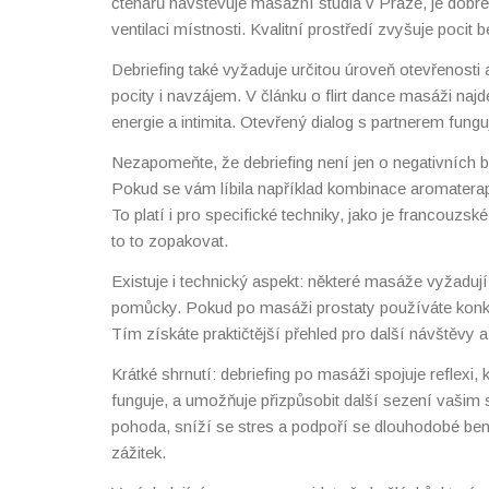
čtenářů navštěvuje masážní studia v Praze, je dobré
ventilaci místnosti. Kvalitní prostředí zvyšuje poci
Debriefing také vyžaduje určitou úroveň otevřenosti
pocity i navzájem. V článku o flirt dance masáži naj
energie a intimita. Otevřený dialog s partnerem fu
Nezapomeňte, že debriefing není jen o negativních b
Pokud se vám líbila například kombinace aromaterap
To platí i pro specifické techniky, jako je francouzs
to to zopakovat.
Existuje i technický aspekt: některé masáže vyžadují
pomůcky. Pokud po masáži prostaty používáte konkré
Tím získáte praktičtější přehled pro další návštěvy
Krátké shrnutí: debriefing po masáži spojuje refle
funguje, a umožňuje přizpůsobit další sezení vašim 
pohoda, sníží se stres a podpoří se dlouhodobé bene
zážitek.