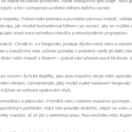
 se zeptat na čistotu povlečení, výběr masážních gelů (např. Nuru ge
t bezpečí a tím i schopnost uvolnění během dalšího sezení.
 a respektu. Pokud máte partnera a provádíte párovou masáž, sdílejt
dete tipy, jak vhodně komunikovat během i po sezení, aby se zvýšila 
nguje jako most mezi technikou masáže a emocionálním propojením.
odech. Chválit to, co fungovalo, posiluje důvěru mezi vámi a masér
ie s masážními oleji, můžete požádat o podobný výběr při další náv
ké líbání nebo masáž s líbáním – pokud vám přineslo pocit blízkosti, s
 po‑sezení i fyzické doplňky, jako jsou masážní stroje nebo speciáln
tní vibrátor, zaznamenejte, jaký model a jaké nastavení fungovalo 
 a můžete se vyhnout opakování chyb.
xi, komunikaci a plánování. Pomáhá vám i vašemu masérovi pochopit,
specifickým potřebám. Když toto pravidlo dodržíte, zlepší se vaše c
fity masáže, ať už jde o tantrickou praxi, Nuru techniku nebo linga