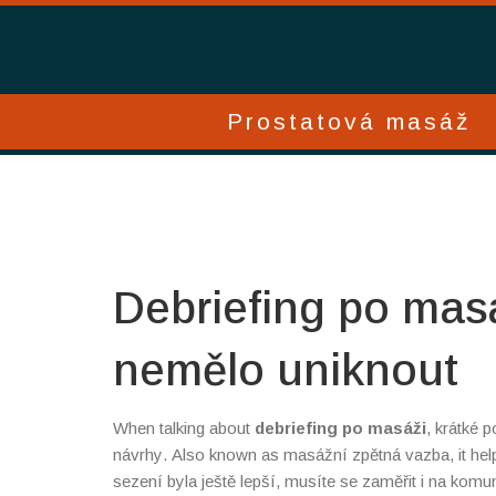
Prostatová masáž
Debriefing po masá
nemělo uniknout
When talking about
debriefing po masáži
,
krátké p
návrhy
. Also known as
masážní zpětná vazba
, it h
sezení byla ještě lepší, musíte se zaměřit i na
komun