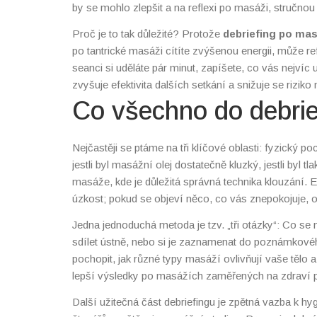
by se mohlo zlepšit
a na
reflexi po masáži
,
stručnou 
myšlenek po sezení
. This trio creates pevný základ 
Proč je to tak důležité? Protože
debriefing po mas
po tantrické masáži cítíte zvýšenou energii, může r
seanci si uděláte pár minut, zapíšete, co vás nejvíc uv
zvyšuje efektivita dalších setkání a snižuje se rizik
Co všechno do debrie
Nejčastěji se ptáme na tři klíčové oblasti: fyzický 
jestli byl masážní olej dostatečně kluzký, jestli byl
masáže, kde je důležitá správná technika klouzání. 
úzkost; pokud se objeví něco, co vás znepokojuje, o
rozvíjet – například zlepšení energie v lingam masáži
Jedna jednoduchá metoda je tzv. „tři otázky“: Co se
sdílet ústně, nebo si je zaznamenat do poznámkového
pochopit, jak různé typy masáží ovlivňují vaše tělo a 
lepší výsledky po masážích zaměřených na zdraví pr
Další užitečná část debriefingu je zpětná vazba k