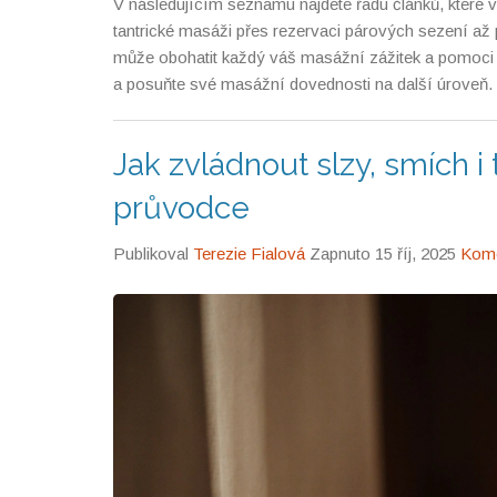
V následujícím seznamu najdete řadu článků, které 
tantrické masáži přes rezervaci párových sezení až 
může obohatit každý váš masážní zážitek a pomoci
a posuňte své masážní dovednosti na další úroveň.
Jak zvládnout slzy, smích i 
průvodce
Publikoval
Terezie Fialová
Zapnuto 15 říj, 2025
Kome