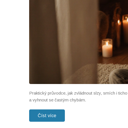
Praktický průvodce, jak zvládnout slzy, smích i tic
a vyhnout se častým chybám.
Číst více