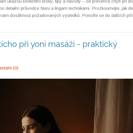
vám ukážou konkrétní kroky, tipy a návody – od prevence chyb při d
po detailní průvodce Nuru a lingam technikami. Prozkoumejte, jak de
 vám dosáhnout požadovaných výsledků. Ponořte se do dalších př
ticho při yoni masáži - praktický
ntáře (0)