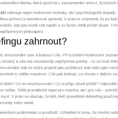
sebereflexi klienta, která spočívá v zaznamenání emocí, fyzických 
pro další terapeutické kroky.
áži
zahrnuje nejen hodnocení techniky, ale i psychologické dopady.
eflexe pomoct ji nasměrovat správně. V praxi to znamená, že po kaž
olnilo, kde jste mohli cítit napětí a co byste chtěli příště zkusit. Tí
o nepříjemných překvapení.
fingu zahrnout?
pocit, emocionální stav a budoucí cíle. Při fyzickém hodnocení zazna
 tlak vhodný a zda vás nezaskočily nepříjemné polohy – to se hodí tře
Emocionální stát se může projevit jako požitkový únik nebo jako neč
tevřeně to sdělte masérovi. Cíle pak definují, co chcete v dalším se
 nebo hlouběji proniknout do tantrických bloků.
 mi líbilo? Co mi nevyhovovalo? Co si přeju zkusit příště? Odpovědi
 sešitu. Tohle je praktické nejen pro maséra, ale i pro vás – pomů
mysl. V praxi se ukazuje, že lidé, kteří pravidelně debriefing používaj
ostaty nebo varlat.
 hygienickým podmínkám a prostředí. Vzhledem k tomu, že mnoho naš