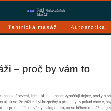
Tantrická masáž
Autoerotika
ži – proč by vám to
o‑masážní sezení, kde si klient a masér vyměňují dojmy, pocity a p
elps ujistit se, že zážitek byl bezpečný a přínosný. A pokud chcete, ab
ikaci po masáži
,
otevřený dialog o tom, co se během masáže objev