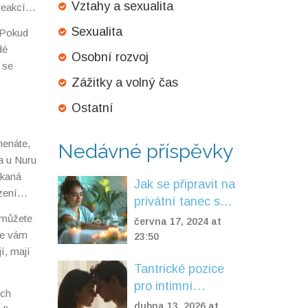
Vztahy a sexualita
reakcí a
Sexualita
 Pokud
dé
Osobní rozvoj
m se
Zážitky a volný čas
Ostatní
menáte,
Nedávné příspěvky
ba u Nuru
ekaná
Jak se připravit na
zení
privátní tanec s
masérkou v Praze
 můžete
června 17, 2024 at
že vám
23:50
í, mají
Tantrické pozice
pro intimní
ich
spojení: Jak
dubna 13, 2026 at