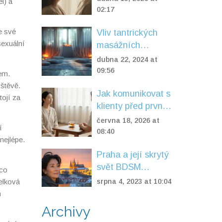
l) a
prohloubit
02:17
partnerský vztah
e své
Vliv tantrických
sexuální
masážních
pomůcek na váš
dubna 22, 2024 at
sexuální život:
09:56
em.
Průvodce pro páry
štěvě.
Jak komunikovat s
tojí za
klienty před první
tantrickou masáží:
června 18, 2026 at
í
Průvodce pro
08:40
nejlépe.
terapeuty
Praha a její skrytý
svět BDSM
 co
masáží
elková
srpna 4, 2023 at 10:04
m
Archivy