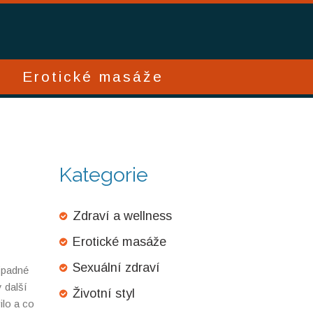
Erotické masáže
Kategorie
Zdraví a wellness
Erotické masáže
Sexuální zdraví
řípadné
y další
Životní styl
ilo a co