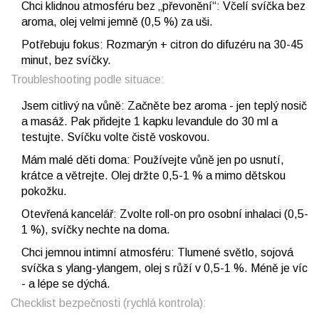
Chci klidnou atmosféru bez „převonění“: Včelí svíčka bez
aroma, olej velmi jemně (0,5 %) za uši.
Potřebuju fokus: Rozmarýn + citron do difuzéru na 30-45
minut, bez svíčky.
Troubleshooting podle situace:
Jsem citlivý na vůně: Začněte bez aroma - jen teplý nosič
a masáž. Pak přidejte 1 kapku levandule do 30 ml a
testujte. Svíčku volte čistě voskovou.
Mám malé děti doma: Používejte vůně jen po usnutí,
krátce a větrejte. Olej držte 0,5-1 % a mimo dětskou
pokožku.
Otevřená kancelář: Zvolte roll-on pro osobní inhalaci (0,5-
1 %), svíčky nechte na doma.
Chci jemnou intimní atmosféru: Tlumené světlo, sojová
svíčka s ylang-ylangem, olej s růží v 0,5-1 %. Méně je víc
- a lépe se dýchá.
Checklist bezpečnosti (rychlá kontrola):