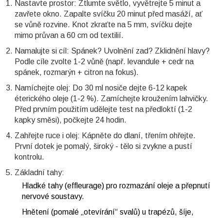
Nastavte prostor: Ztlumte světlo, vyvětrejte 5 minut a
zavřete okno. Zapalte svíčku 20 minut před masáží, ať
se vůně rozvine. Knot zkraťte na 5 mm, svíčku dejte
mimo průvan a 60 cm od textilií.
Namalujte si cíl: Spánek? Uvolnění zad? Zklidnění hlavy?
Podle cíle zvolte 1-2 vůně (např. levandule + cedr na
spánek, rozmarýn + citron na fokus).
Namíchejte olej: Do 30 ml nosiče dejte 6-12 kapek
éterického oleje (1-2 %). Zamíchejte kroužením lahvičky.
Před prvním použitím udělejte test na předloktí (1-2
kapky směsi), počkejte 24 hodin.
Zahřejte ruce i olej: Kápněte do dlaní, třením ohřejte.
První dotek je pomalý, široký - tělo si zvykne a pustí
kontrolu.
Základní tahy:
Hladké tahy (effleurage) pro rozmazání oleje a přepnutí
nervové soustavy.
Hnětení (pomalé „otevírání“ svalů) u trapézů, šíje,