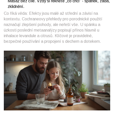
Masáž bez cíle. Vždy si řekněte „co chci“ - spánek, záda,
zklidnění.
Co říká věda: Efekty jsou malé až střední a závisí na
kontextu. Cochraneovy přehledy pro porodnické použití
naznačují zlepšení pohody, ale neřeší vše. U spánku a
úzkosti poslední metaanalýzy popisují přínos hlavně u
inhalace levandule a citrusů. Klíčové je pravidelné,
bezpečné používání a propojení s dechem a dotekem.