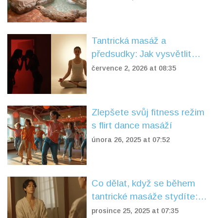
Tantrická masáž a
předsudky: Jak vysvětlit
partnerovi i rodině, že nejde
července 2, 2026 at 08:35
o sex
Zlepšete svůj fitness režim
s flirt dance masáží
února 26, 2025 at 07:52
Co dělat, když se během
tantrické masáže stydíte:
Praktické rady pro
prosince 25, 2025 at 07:35