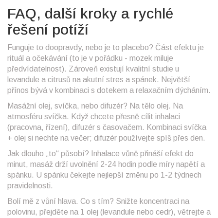
FAQ, další kroky a rychlé
řešení potíží
Funguje to doopravdy, nebo je to placebo? Část efektu je
rituál a očekávání (to je v pořádku - mozek miluje
předvídatelnost). Zároveň existují kvalitní studie u
levandule a citrusů na akutní stres a spánek. Největší
přínos bývá v kombinaci s dotekem a relaxačním dýcháním.
Masážní olej, svíčka, nebo difuzér? Na tělo olej. Na
atmosféru svíčka. Když chcete přesně cílit inhalaci
(pracovna, řízení), difuzér s časovačem. Kombinaci svíčka
+ olej si nechte na večer; difuzér používejte spíš přes den.
Jak dlouho „to“ působí? Inhalace vůně přináší efekt do
minut, masáž drží uvolnění 2-24 hodin podle míry napětí a
spánku. U spánku čekejte nejlepší změnu po 1-2 týdnech
pravidelnosti.
Bolí mě z vůní hlava. Co s tím? Snižte koncentraci na
polovinu, přejděte na 1 olej (levandule nebo cedr), větrejte a