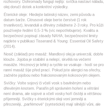
rozhovory. Dohromady fungují nejlíp: svíčka nastaví náladu,
olej doručí dotek a konkrétní výsledky.
Éterické oleje: Hledejte latinský název, zemi původu a
datum šarže. Citrusové oleje berte čerstvé (1 rok
trvanlivost), levanduli a dřeviny zvládnete 2-3 roky. Pro kůži
používejte ředění 0,5-3 % (víc nepotřebujete). Kvalitu a
bezpečnost popisují zásady NAHA; bezpečnostní limity
najdete v publikaci Tisserand & Young: Essential Oil Safety
(2014).
Nosič (základ) pro masáž: Mandlový olej je univerzál, dobře
klouže. Jojoba je stabilní a nelepí, skvělá na večerní
masáže. Hroznový je lehký a rychle se vsakuje - hodí se pro
ranní masáž šíje před prací. Pokud jste alergici na ořechy,
začněte jojobou nebo frakcionovaným kokosovým olejem.
Svíčky: Volte sojový či včelí vosk s bavlněným nebo
dřevěným knotem. Parafín při správném hoření a větrání
není drama, ale sojové a včelí vosky hoří čistěji a většinou
příjemněji. Svíčky s éterickými oleji voní jemněji a
přirozeněji, „parfémové“ (syntetické) mají silnější vůni, ale