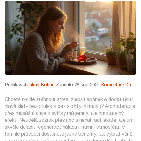
Publikoval
Jakub Boháč
Zapnuto 28 srp, 2025
Komentáře (0)
Chcete rychle stáhnout stres, zlepšit spánek a dodat tělu i
hlavě klid - bez pilulek a bez složitých rituálů? Aromaterapie
přes masážní oleje a svíčky má jemný, ale hmatatelný
efekt. Neudělá zázrak přes noc a nenahradí lékaře, ale umí
skvěle doladit regeneraci, náladu i intimní atmosféru. V
tomhle průvodci dostanete jasné benefity, jak vybrat vůně,
co je bezpečné a přesný postup, jak to doma dělat, aby to