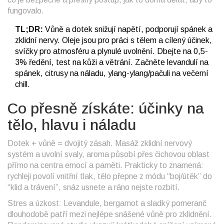
fungovalo.
TL;DR:
Vůně a dotek snižují napětí, podporují spánek a
zklidní nervy. Oleje jsou pro práci s tělem a cílený účinek,
svíčky pro atmosféru a plynulé uvolnění. Dbejte na 0,5-
3% ředění, test na kůži a větrání. Začněte levandulí na
spánek, citrusy na náladu, ylang-ylang/pačuli na večerní
chill.
Co přesně získáte: účinky na
tělo, hlavu i náladu
Dotek + vůně = dvojitý zásah. Masáž zklidní nervový
systém a uvolní svaly, aroma působí přes čichovou oblast
přímo na centra emocí a paměti. Prakticky to znamená:
rychleji povolí vnitřní tlak, tělo přepne z módu “boj/útěk” do
“klid a trávení”, snáz usnete a ráno nejste rozbití.
Stres a úzkost: Levandule, bergamot a sladký pomeranč
dlouhodobě patří mezi nejlépe snášené vůně pro zklidnění.