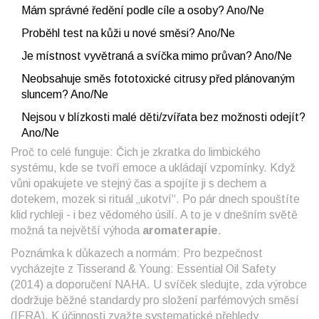
Mám správné ředění podle cíle a osoby? Ano/Ne
Proběhl test na kůži u nové směsi? Ano/Ne
Je místnost vyvětraná a svíčka mimo průvan? Ano/Ne
Neobsahuje směs fototoxické citrusy před plánovaným
sluncem? Ano/Ne
Nejsou v blízkosti malé děti/zvířata bez možnosti odejít?
Ano/Ne
Proč to celé funguje: Čich je zkratka do limbického
systému, kde se tvoří emoce a ukládají vzpomínky. Když
vůni opakujete ve stejný čas a spojíte ji s dechem a
dotekem, mozek si rituál „ukotví“. Po pár dnech spouštíte
klid rychleji - i bez vědomého úsilí. A to je v dnešním světě
možná ta největší výhoda
aromaterapie
.
Poznámka k důkazech a normám: Pro bezpečnost
vycházejte z Tisserand & Young: Essential Oil Safety
(2014) a doporučení NAHA. U svíček sledujte, zda výrobce
dodržuje běžné standardy pro složení parfémových směsí
(IFRA). K účinnosti zvažte systematické přehledy