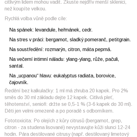
citlivým lidem mohou vadit. Zkuste nejdřív menší sklenici,
než koupíte velkou.
Rychlá volba vůně podle cíle:
Na spánek: levandule, heřmánek, cedr.
Na stres v práci: bergamot, sladký pomeranč, petitgrain.
Na soustředění: rozmarýn, citron, máta peprná.
Na večerní intimní náladu: ylang-ylang, růže, pačuli,
santal.
Na „ucpanou“ hlavu: eukalyptus radiata, borovice,
čajovník.
Ředění bez kalkulačky: 1 ml má zhruba 20 kapek. Pro 2%
směs do 30 ml základu dejte 12 kapek. Citlivá pleť,
těhotenství, senioři: držte se 0,5-1 % (3-6 kapek do 30 ml).
Děti jen velmi omezeně a po poradě s odborníkem.
Fototoxicita: Po olejích z kůry citrusů (bergamot, grep,
citron - za studena lisované) nevystavujte kůži slunci 12-24
hodin. Pára destilované citrusy (např. destilovaný limetový