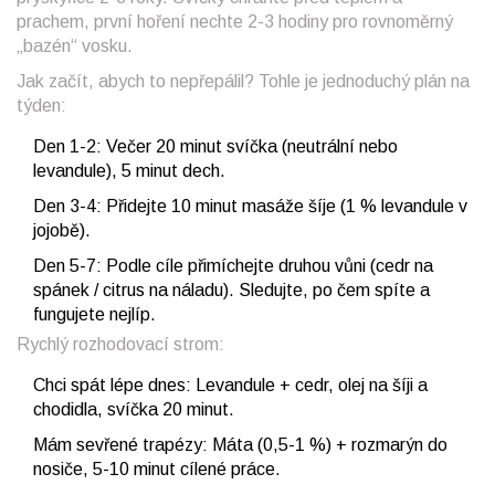
prachem, první hoření nechte 2-3 hodiny pro rovnoměrný
„bazén“ vosku.
Jak začít, abych to nepřepálil? Tohle je jednoduchý plán na
týden:
Den 1-2: Večer 20 minut svíčka (neutrální nebo
levandule), 5 minut dech.
Den 3-4: Přidejte 10 minut masáže šíje (1 % levandule v
jojobě).
Den 5-7: Podle cíle přimíchejte druhou vůni (cedr na
spánek / citrus na náladu). Sledujte, po čem spíte a
fungujete nejlíp.
Rychlý rozhodovací strom:
Chci spát lépe dnes: Levandule + cedr, olej na šíji a
chodidla, svíčka 20 minut.
Mám sevřené trapézy: Máta (0,5-1 %) + rozmarýn do
nosiče, 5-10 minut cílené práce.