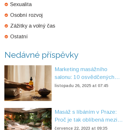
Sexualita
Osobní rozvoj
Zážitky a volný čas
Ostatní
Nedávné příspěvky
Marketing masážního
salonu: 10 osvědčených
strategií pro tantru
listopadu 26, 2025 at 07:45
Masáž s líbáním v Praze:
Proč je tak oblíbená mezi
páry
července 22, 2023 at 09:35