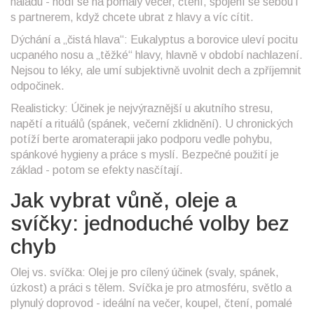
náladu - hodí se na pomalý večer, čtení, spojení se sebou i
s partnerem, když chcete ubrat z hlavy a víc cítit.
Dýchání a „čistá hlava“: Eukalyptus a borovice uleví pocitu
ucpaného nosu a „těžké“ hlavy, hlavně v období nachlazení.
Nejsou to léky, ale umí subjektivně uvolnit dech a zpříjemnit
odpočinek.
Realisticky: Účinek je nejvýraznější u akutního stresu,
napětí a rituálů (spánek, večerní zklidnění). U chronických
potíží berte aromaterapii jako podporu vedle pohybu,
spánkové hygieny a práce s myslí. Bezpečné použití je
základ - potom se efekty nasčítají.
Jak vybrat vůně, oleje a
svíčky: jednoduché volby bez
chyb
Olej vs. svíčka: Olej je pro cílený účinek (svaly, spánek,
úzkost) a práci s tělem. Svíčka je pro atmosféru, světlo a
plynulý doprovod - ideální na večer, koupel, čtení, pomalé