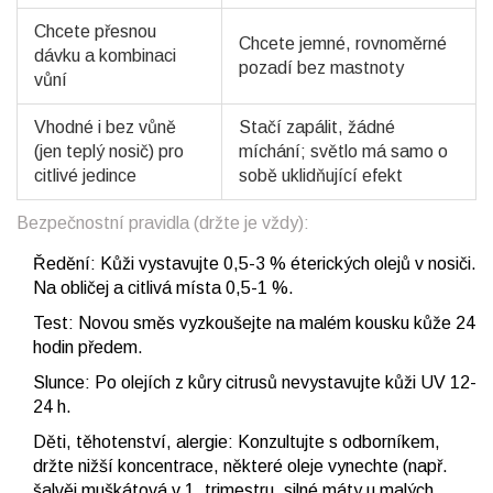
Chcete přesnou
Chcete jemné, rovnoměrné
dávku a kombinaci
pozadí bez mastnoty
vůní
Vhodné i bez vůně
Stačí zapálit, žádné
(jen teplý nosič) pro
míchání; světlo má samo o
citlivé jedince
sobě uklidňující efekt
Bezpečnostní pravidla (držte je vždy):
Ředění: Kůži vystavujte 0,5-3 % éterických olejů v nosiči.
Na obličej a citlivá místa 0,5-1 %.
Test: Novou směs vyzkoušejte na malém kousku kůže 24
hodin předem.
Slunce: Po olejích z kůry citrusů nevystavujte kůži UV 12-
24 h.
Děti, těhotenství, alergie: Konzultujte s odborníkem,
držte nižší koncentrace, některé oleje vynechte (např.
šalvěj muškátová v 1. trimestru, silné máty u malých