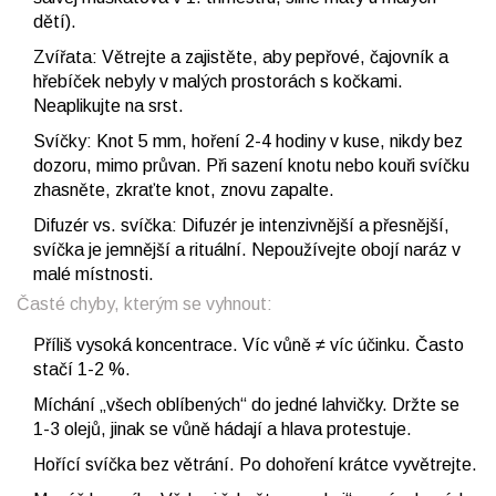
dětí).
Zvířata: Větrejte a zajistěte, aby pepřové, čajovník a
hřebíček nebyly v malých prostorách s kočkami.
Neaplikujte na srst.
Svíčky: Knot 5 mm, hoření 2-4 hodiny v kuse, nikdy bez
dozoru, mimo průvan. Při sazení knotu nebo kouři svíčku
zhasněte, zkraťte knot, znovu zapalte.
Difuzér vs. svíčka: Difuzér je intenzivnější a přesnější,
svíčka je jemnější a rituální. Nepoužívejte obojí naráz v
malé místnosti.
Časté chyby, kterým se vyhnout:
Příliš vysoká koncentrace. Víc vůně ≠ víc účinku. Často
stačí 1-2 %.
Míchání „všech oblíbených“ do jedné lahvičky. Držte se
1-3 olejů, jinak se vůně hádají a hlava protestuje.
Hořící svíčka bez větrání. Po dohoření krátce vyvětrejte.