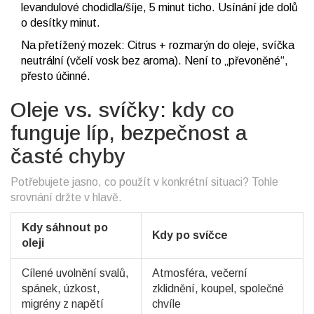
levandulové chodidla/šíje, 5 minut ticho. Usínání jde dolů
o desítky minut.
Na přetížený mozek: Citrus + rozmarýn do oleje, svíčka
neutrální (včelí vosk bez aroma). Není to „převoněné“,
přesto účinné.
Oleje vs. svíčky: kdy co
funguje líp, bezpečnost a
časté chyby
Potřebujete jasno, co použít v konkrétní situaci? Tohle
srovnání držte v hlavě.
Kdy sáhnout po
Kdy po svíčce
oleji
Cílené uvolnění svalů,
Atmosféra, večerní
spánek, úzkost,
zklidnění, koupel, společné
migrény z napětí
chvíle