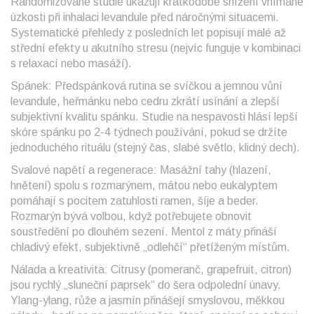
Randomizované studie ukazují krátkodobé snížení vnímané
úzkosti při inhalaci levandule před náročnými situacemi.
Systematické přehledy z posledních let popisují malé až
střední efekty u akutního stresu (nejvíc funguje v kombinaci
s relaxací nebo masáží).
Spánek: Předspánková rutina se svíčkou a jemnou vůní
levandule, heřmánku nebo cedru zkrátí usínání a zlepší
subjektivní kvalitu spánku. Studie na nespavosti hlásí lepší
skóre spánku po 2-4 týdnech používání, pokud se držíte
jednoduchého rituálu (stejný čas, slabé světlo, klidný dech).
Svalové napětí a regenerace: Masážní tahy (hlazení,
hnětení) spolu s rozmarýnem, mátou nebo eukalyptem
pomáhají s pocitem zatuhlosti ramen, šíje a beder.
Rozmarýn bývá volbou, když potřebujete obnovit
soustředění po dlouhém sezení. Mentol z máty přináší
chladivý efekt, subjektivně „odlehčí“ přetíženým místům.
Nálada a kreativita: Citrusy (pomeranč, grapefruit, citron)
jsou rychlý „sluneční paprsek“ do šera odpolední únavy.
Ylang-ylang, růže a jasmín přinášejí smyslovou, měkkou