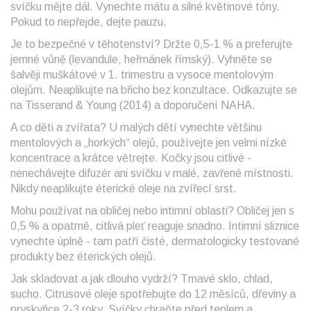
svíčku mějte dál. Vynechte mátu a silné květinové tóny.
Pokud to nepřejde, dejte pauzu.
Je to bezpečné v těhotenství? Držte 0,5-1 % a preferujte
jemné vůně (levandule, heřmánek římský). Vyhněte se
šalvěji muškátové v 1. trimestru a vysoce mentolovým
olejům. Neaplikujte na břicho bez konzultace. Odkazujte se
na Tisserand & Young (2014) a doporučení NAHA.
A co děti a zvířata? U malých dětí vynechte většinu
mentolových a „horkých“ olejů, používejte jen velmi nízké
koncentrace a krátce větrejte. Kočky jsou citlivé -
nenechávejte difuzér ani svíčku v malé, zavřené místnosti.
Nikdy neaplikujte éterické oleje na zvířecí srst.
Mohu používat na obličej nebo intimní oblasti? Obličej jen s
0,5 % a opatrně, citlivá pleť reaguje snadno. Intimní sliznice
vynechte úplně - tam patří čisté, dermatologicky testované
produkty bez éterických olejů.
Jak skladovat a jak dlouho vydrží? Tmavé sklo, chlad,
sucho. Citrusové oleje spotřebujte do 12 měsíců, dřeviny a
pryskyřice 2-3 roky. Svíčky chraňte před teplem a