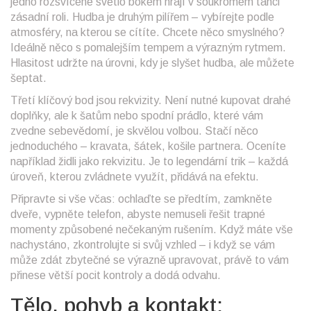
jedno rozsvícené světlo bokem hrají v soukromém tanci
zásadní roli. Hudba je druhým pilířem – vybírejte podle
atmosféry, na kterou se cítíte. Chcete něco smyslného?
Ideálně něco s pomalejším tempem a výrazným rytmem.
Hlasitost udržte na úrovni, kdy je slyšet hudba, ale můžete
šeptat.
Třetí klíčový bod jsou rekvizity. Není nutné kupovat drahé
doplňky, ale k šatům nebo spodní prádlo, které vám
zvedne sebevědomí, je skvělou volbou. Stačí něco
jednoduchého – kravata, šátek, košile partnera. Oceníte
například židli jako rekvizitu. Je to legendární trik – každá
úroveň, kterou zvládnete využít, přidává na efektu.
Připravte si vše včas: ochlaďte se předtím, zamkněte
dveře, vypněte telefon, abyste nemuseli řešit trapné
momenty způsobené nečekaným rušením. Když máte vše
nachystáno, zkontrolujte si svůj vzhled – i když se vám
může zdát zbytečné se výrazně upravovat, právě to vám
přinese větší pocit kontroly a dodá odvahu.
Tělo, pohyb a kontakt: