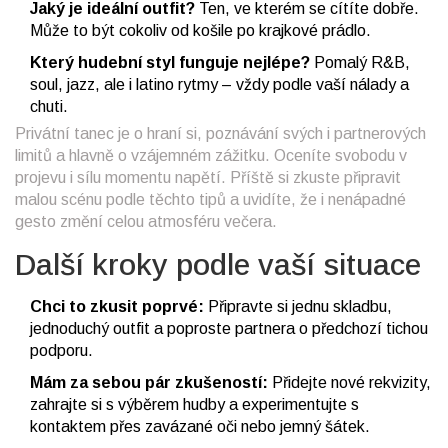
Jaký je ideální outfit?
Ten, ve kterém se cítíte dobře.
Může to být cokoliv od košile po krajkové prádlo.
Který hudební styl funguje nejlépe?
Pomalý R&B,
soul, jazz, ale i latino rytmy – vždy podle vaší nálady a
chuti.
Privátní tanec je o hraní si, poznávání svých i partnerových
limitů a hlavně o vzájemném zážitku. Oceníte svobodu v
projevu i sílu momentu napětí. Příště si zkuste připravit
malou scénu podle těchto tipů a uvidíte, že i nenápadné
gesto změní celou atmosféru večera.
Další kroky podle vaší situace
Chci to zkusit poprvé:
Připravte si jednu skladbu,
jednoduchý outfit a poproste partnera o předchozí tichou
podporu.
Mám za sebou pár zkušeností:
Přidejte nové rekvizity,
zahrajte si s výběrem hudby a experimentujte s
kontaktem přes zavázané oči nebo jemný šátek.