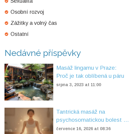
Sexualita
Osobní rozvoj
Zážitky a volný čas
Ostatní
Nedávné příspěvky
Masáž lingamu v Praze:
Proč je tak oblíbená u páru
srpna 3, 2023 at 11:00
Tantrická masáž na
psychosomatickou bolest v
pánvi: Jak funguje, ceny a co
července 16, 2026 at 08:36