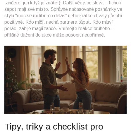
tančete, jen když je znáte!). Další věc jsou slova – ticho i
šepot mají své místo. Správně načasované poznámky ve
stylu “moc se mi líbí, co děláš” nebo krátké chvály působí
pozitivně. Kdo mlčí, nechá partnera tápat. Kdo mluví
pořád, zabije magii tance. Vnímejte reakce druhého –
přílišné tlačení do akce může působit neupřímně.
Tipy, triky a checklist pro