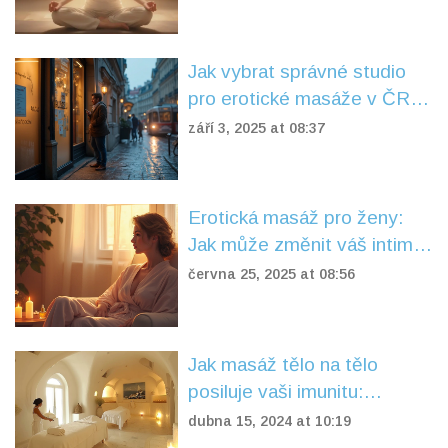
čekat
Jak vybrat správné studio
pro erotické masáže v ČR:
bezpečnost, hygiena a ceny
září 3, 2025 at 08:37
2025
Erotická masáž pro ženy:
Jak může změnit váš intimní
život a sebevědomí
června 25, 2025 at 08:56
Jak masáž tělo na tělo
posiluje vaši imunitu:
nečekané výhody
dubna 15, 2024 at 10:19