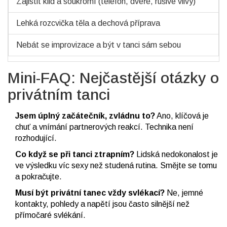
Zajistit klid a soukromí (telefon, dveře, rušivé vlivy)
Lehká rozcvička těla a dechová příprava
Nebát se improvizace a být v tanci sám sebou
Mini-FAQ: Nejčastější otázky o
privátním tanci
Jsem úplný začátečník, zvládnu to?
Ano, klíčová je
chuť a vnímání partnerových reakcí. Technika není
rozhodující.
Co když se při tanci ztrapním?
Lidská nedokonalost je
ve výsledku víc sexy než studená rutina. Smějte se tomu
a pokračujte.
Musí být privátní tanec vždy svlékací?
Ne, jemné
kontakty, pohledy a napětí jsou často silnější než
přímočaré svlékání.