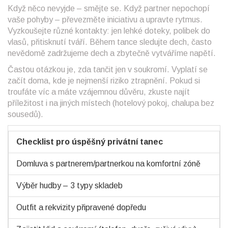
Když něco nevyjde – smějte se. Když partner nepochopí
vaše pohyby – převezměte iniciativu a upravte rytmus.
Vyzkoušejte různé kontakty: jen lehké doteky, polibek do
vlasů, přitisknutí tváří. Během tance sledujte dech, často
nevědomě zadržujeme dech a zbytečně vytváříme napětí.
Častou otázkou je, zda tančit jen v soukromí. Vyplatí se
začít doma, kde je nejmenší riziko ztrapnění. Pokud si
troufáte víc a máte vzájemnou důvěru, zkuste najít
příležitost i na jiných místech (hotelový pokoj, chalupa bez
sousedů).
Checklist pro úspěšný privátní tanec
Domluva s partnerem/partnerkou na komfortní zóně
Výběr hudby – 3 typy skladeb
Outfit a rekvizity připravené dopředu