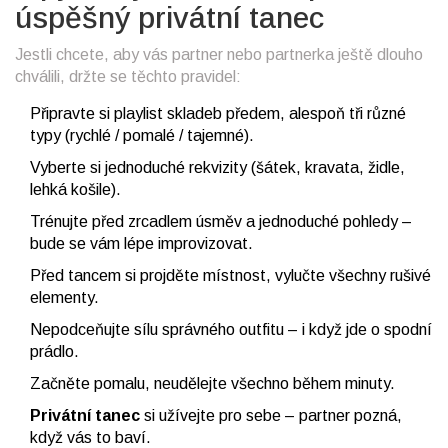
úspěšný privátní tanec
Jestli chcete, aby vás partner nebo partnerka ještě dlouho
chválili, držte se těchto pravidel:
Připravte si playlist skladeb předem, alespoň tři různé
typy (rychlé / pomalé / tajemné).
Vyberte si jednoduché rekvizity (šátek, kravata, židle,
lehká košile).
Trénujte před zrcadlem úsměv a jednoduché pohledy –
bude se vám lépe improvizovat.
Před tancem si projděte místnost, vylučte všechny rušivé
elementy.
Nepodceňujte sílu správného outfitu – i když jde o spodní
prádlo.
Začněte pomalu, neudělejte všechno během minuty.
Privátní tanec
si užívejte pro sebe – partner pozná,
když vás to baví.