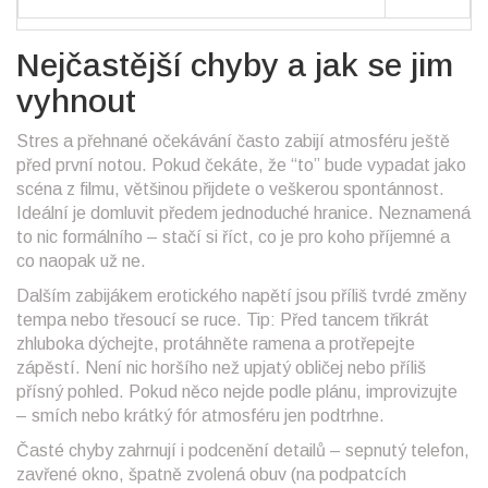
Nejčastější chyby a jak se jim
vyhnout
Stres a přehnané očekávání často zabijí atmosféru ještě
před první notou. Pokud čekáte, že “to” bude vypadat jako
scéna z filmu, většinou přijdete o veškerou spontánnost.
Ideální je domluvit předem jednoduché hranice. Neznamená
to nic formálního – stačí si říct, co je pro koho příjemné a
co naopak už ne.
Dalším zabijákem erotického napětí jsou příliš tvrdé změny
tempa nebo třesoucí se ruce. Tip: Před tancem třikrát
zhluboka dýchejte, protáhněte ramena a protřepejte
zápěstí. Není nic horšího než upjatý obličej nebo příliš
přísný pohled. Pokud něco nejde podle plánu, improvizujte
– smích nebo krátký fór atmosféru jen podtrhne.
Časté chyby zahrnují i podcenění detailů – sepnutý telefon,
zavřené okno, špatně zvolená obuv (na podpatcích