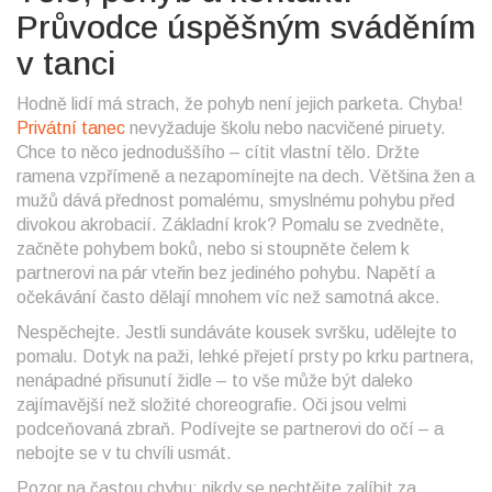
Průvodce úspěšným sváděním
v tanci
Hodně lidí má strach, že pohyb není jejich parketa. Chyba!
Privátní tanec
nevyžaduje školu nebo nacvičené piruety.
Chce to něco jednoduššího – cítit vlastní tělo. Držte
ramena vzpřímeně a nezapomínejte na dech. Většina žen a
mužů dává přednost pomalému, smyslnému pohybu před
divokou akrobacií. Základní krok? Pomalu se zvedněte,
začněte pohybem boků, nebo si stoupněte čelem k
partnerovi na pár vteřin bez jediného pohybu. Napětí a
očekávání často dělají mnohem víc než samotná akce.
Nespěchejte. Jestli sundáváte kousek svršku, udělejte to
pomalu. Dotyk na paži, lehké přejetí prsty po krku partnera,
nenápadné přisunutí židle – to vše může být daleko
zajímavější než složité choreografie. Oči jsou velmi
podceňovaná zbraň. Podívejte se partnerovi do očí – a
nebojte se v tu chvíli usmát.
Pozor na častou chybu: nikdy se nechtějte zalíbit za