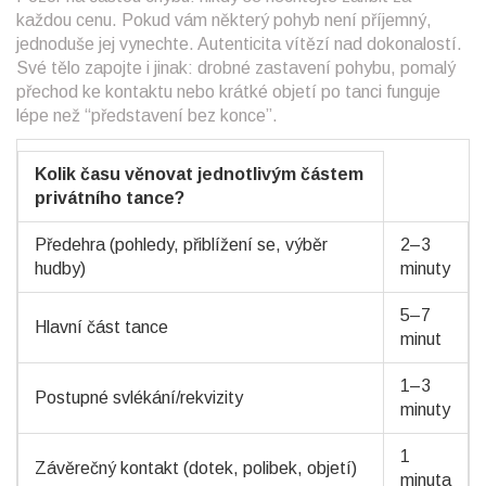
každou cenu. Pokud vám některý pohyb není příjemný,
jednoduše jej vynechte. Autenticita vítězí nad dokonalostí.
Své tělo zapojte i jinak: drobné zastavení pohybu, pomalý
přechod ke kontaktu nebo krátké objetí po tanci funguje
lépe než “představení bez konce”.
Kolik času věnovat jednotlivým částem
privátního tance?
Předehra (pohledy, přiblížení se, výběr
2–3
hudby)
minuty
5–7
Hlavní část tance
minut
1–3
Postupné svlékání/rekvizity
minuty
1
Závěrečný kontakt (dotek, polibek, objetí)
minuta