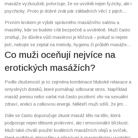
masáže vyzkoušeli, potvrzuje, že se uvolnili nejen fyzicky, ale i
psychicky. Proto je dobré znát pár základních věcí z jejich
zkušeností, aby byl i váš zážitek co nejlepší.
Prvním krokem je výběr správného masážního salónu a
masérky, kde se budete cítit bezpečně a uvolněně. Muži často
zmiňují, že důvěra vůči masérovi je klíčová – pokud si nejste
jistí, nebojte se zeptat na metody, hygienu či průběh masáže
předem.
Co muži oceňují nejvíce na
erotických masážích?
Podle zkušeností je to zejména kombinace hluboké relaxace a
smyslných doteků, které pomáhají odbourat stres. Například
masáž penisu nebo varlat má často pozitivní vliv na sexuální
zdraví, erekci a celkovou energii. Někteří muži sdílí, že jim
takové masáže pomohly překonat sexuální potíže a zlepšit
Dále se často doporučuje zkusit masáž tělo na tělo, která
intimní život.
podporuje nejen tělesné prokrvení, ale i emocionální blízkost.
Muži také chválí použití kvalitních masážních olejů a svíček,
které podtrhují atmosféru a přispívají k maximálnímu uvolnění.