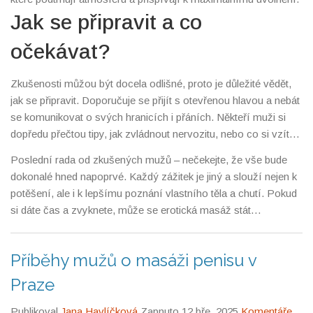
Jak se připravit a co
očekávat?
Zkušenosti můžou být docela odlišné, proto je důležité vědět,
jak se připravit. Doporučuje se přijít s otevřenou hlavou a nebát
se komunikovat o svých hranicích i přáních. Někteří muži si
dopředu přečtou tipy, jak zvládnout nervozitu, nebo co si vzít
na sebe, aby se cítili pohodlně. A nezapomeňte, že nálada a
Poslední rada od zkušených mužů – nečekejte, že vše bude
atmosféra hrají velkou roli – nic nepokazíte lehkou hudbou a
dokonalé hned napoprvé. Každý zážitek je jiný a slouží nejen k
příjemným prostředím.
potěšení, ale i k lepšímu poznání vlastního těla a chutí. Pokud
si dáte čas a zvyknete, může se erotická masáž stát
pravidelnou součástí vaší relaxační rutiny s mnoha benefity
pro fyzické i psychické zdraví.
Příběhy mužů o masáži penisu v
Praze
Publikoval
Jana Havlíčková
Zapnuto 12 bře, 2025
Komentáře