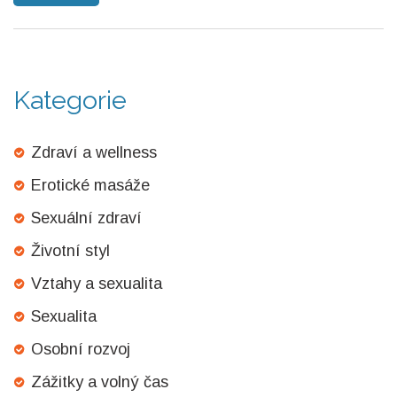
uváženě informováni o jejích přínosech. Zjistěte, co můžete
očekávat a jaké benefity vám tento typ masáže může přinést.
Kategorie
Zdraví a wellness
Erotické masáže
Sexuální zdraví
Životní styl
Vztahy a sexualita
Sexualita
Osobní rozvoj
Zážitky a volný čas