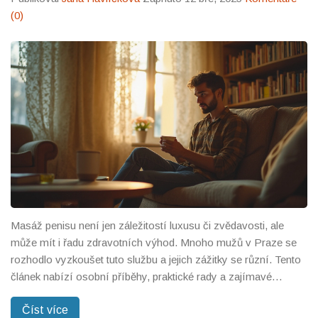
(0)
Masáž penisu není jen záležitostí luxusu či zvědavosti, ale
může mít i řadu zdravotních výhod. Mnoho mužů v Praze se
rozhodlo vyzkoušet tuto službu a jejich zážitky se různí. Tento
článek nabízí osobní příběhy, praktické rady a zajímavé
poznatky, které mohou mít vliv na rozhodování ostatních.
Číst více
Bijeme se za to, aby téma masáže penisu nebylo tabu a byli