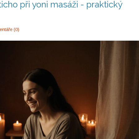
ticho při yoni masáži - praktický
ntáře (0)