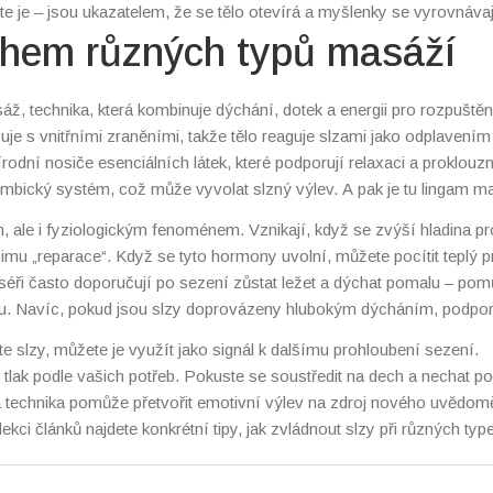
te je – jsou ukazatelem, že se tělo otevírá a myšlenky se vyrovnávaj
ěhem různých typů masáží
sáž
,
technika, která kombinuje dýchání, dotek a energii pro rozpuštěn
cuje s vnitřními zraněními, takže tělo reaguje slzami jako odplavením
írodní nosiče esenciálních látek, které podporují relaxaci a proklouzn
limbický systém, což může vyvolat slzný výlev. A pak je tu
lingam m
, která uvolňuje sexuální energii.
. Silná stimulace a zároveň hlubo
ale i fyziologickým fenoménem. Vznikají, když se zvýší hladina pro
izují uvolnění napětí a zvýšený proud oxytocinu.
režimu „reparace“. Když se tyto hormony uvolní, můžete pocítit teplý 
maséři často doporučují po sezení zůstat ležet a dýchat pomalu – pom
tku. Navíc, pokud jsou slzy doprovázeny hlubokým dýcháním, podpor
že zlepšit regeneraci svalů a pokožky.
 slzy, můžete je využít jako signál k dalšímu prohloubení sezení.
lak podle vašich potřeb. Pokuste se soustředit na dech a nechat po
há technika pomůže přetvořit emotivní výlev na zdroj nového uvědom
ekci článků najdete konkrétní tipy, jak zvládnout slzy při různých typ
na lingam nebo tantrické sezení – vše v praktickém a srozumitelném f