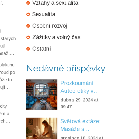
Vztahy a sexualita
í.
Sexualita
Osobní rozvoj
í
Zážitky a volný čas
 starých
utí
Ostatní
asáž
,
ký
laktinu
Nedávné příspěvky
proud po
ůže to
Prozkoumání
ují
Autoerotiky v
Praze: Esenciální
dubna 29, 2024 at
city
Průvodce a
09:47
ění a
Tajemství
ech
Světová extáze:
ormátu.
Masáže s
vyvrcholením v
prosince 18, 2024 at