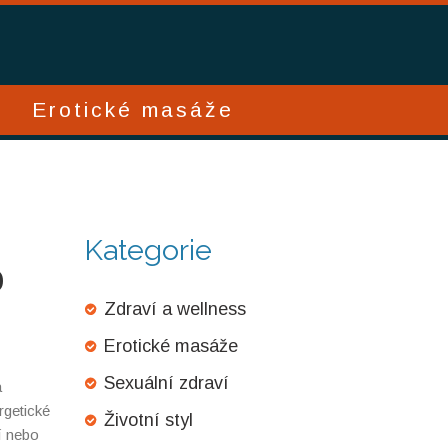
Erotické masáže
Kategorie
o
Zdraví a wellness
Erotické masáže
Sexuální zdraví
a
rgetické
Životní styl
í nebo