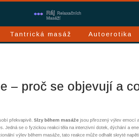
Tantrická masáž
Autoerotika
 – proč se objevují a c
sobí překvapivě.
Slzy během masáže
jsou přirozený výlev emocí 
es.
Jedná se o fyzickou reakci těla na intenzivní dotek, dýchání a ene
ionální výlev během masáže
, tato reakce může odhalit skryté napět