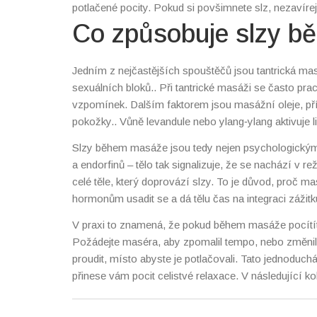
potlačené pocity. Pokud si povšimnete slz, nezavírej
Co způsobuje slzy b
Jedním z nejčastějších spouštěčů jsou
tantrická ma
sexuálních bloků.
. Při tantrické masáži se často pra
vzpomínek. Dalším faktorem jsou
masážní oleje
,
př
pokožky.
. Vůně levandule nebo ylang‑ylang aktivuje 
specializovaná technika zaměřená na mužské genitálie
Slzy během masáže jsou tedy nejen psychologickým, 
emocionální kontakt často končí slzami, které signal
a endorfinů – tělo tak signalizuje, že se nachází v 
celé těle, který doprovází slzy. To je důvod, proč 
hormonům usadit se a dá tělu čas na integraci záži
vazbu mezi nervovým a imunitním systémem, což mů
V praxi to znamená, že pokud během masáže pocítíte
Požádejte maséra, aby zpomalil tempo, nebo změnil t
proudit, místo abyste je potlačovali. Tato jednoduc
přinese vám pocit celistvé relaxace. V následující kol
masáží, jak vybrat správné oleje a jak se připravit 