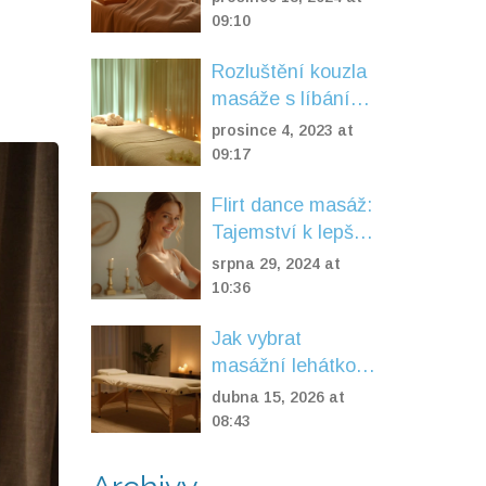
moderní době
09:10
Rozluštění kouzla
masáže s líbáním
v Praze
prosince 4, 2023 at
09:17
Flirt dance masáž:
Tajemství k lepší
fyzické kondici a
srpna 29, 2024 at
zdraví
10:36
Jak vybrat
masážní lehátko
pro domácí
dubna 15, 2026 at
tantrické masáže:
08:43
Komplexní
průvodce