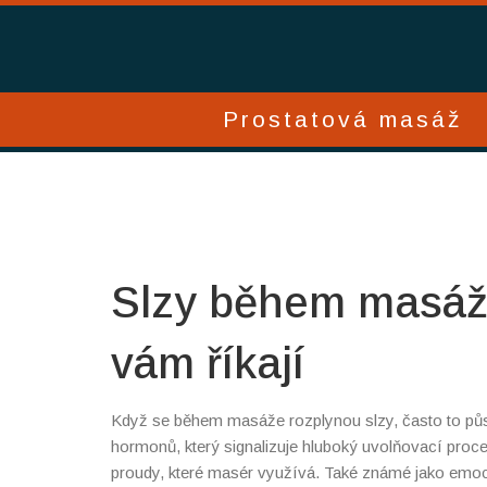
Prostatová masáž
Slzy během masáže
vám říkají
Když se během masáže rozplynou slzy, často to pů
hormonů, který signalizuje hluboký uvolňovací proc
proudy, které masér využívá.
Také známé jako
emoc