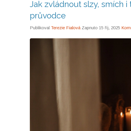
Jak zvládnout slzy, smích i 
průvodce
Publikoval
Terezie Fialová
Zapnuto 15 říj, 2025
Kome