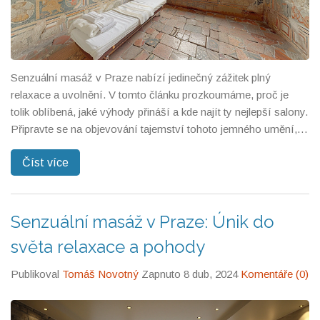
Senzuální masáž v Praze nabízí jedinečný zážitek plný
relaxace a uvolnění. V tomto článku prozkoumáme, proč je
tolik oblíbená, jaké výhody přináší a kde najít ty nejlepší salony.
Připravte se na objevování tajemství tohoto jemného umění,
které můžete zažít přímo v srdci Prahy.
Číst více
Senzuální masáž v Praze: Únik do
světa relaxace a pohody
Publikoval
Tomáš Novotný
Zapnuto 8 dub, 2024
Komentáře (0)