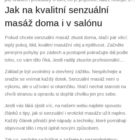
během masáže říct, co potřebujete.
Jak na kvalitní senzuální
masáž doma i v salónu
Pokud chcete senzuální masáž zkusit doma, stačí pár věcí:
teplý pokoj, klid, kvalitní masážní olej a trpělivost. Začněte
jemnými pohyby po zádech a postupně pokračujte dál podle
toho, co vám tělo říká. Jestli raději zkusíte profesionální
masérský salón, vybírejte podle recenzí a sledujte, jestli
Základ je být uvolněný a otevřený zážitku. Nespěchejte a
masérka nebo masér umí pracovat citlivě a s respektem.
snažte se vnímat každý dotek. Senzuální masáž není o
výkonu, ale o užívání si okamžiku. Stačí nechat starosti na
chvíli stranou a opravdu si dopřát chvilku jen pro sebe.
Jestli vás láká zjistit víc, na našem webu najdete spoustu
článků s tipy, jak si senzuální i erotické masáže užít naplno.
Každý článek přináší jiné nápady a techniky, které pomáhají
objevovat tělo i mysl úplně novým způsobem.
Tak co, necháte se hýčkat a zažijete tu nezaměnitelnou