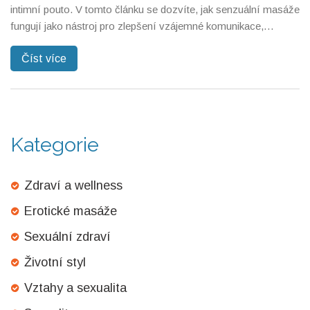
intimní pouto. V tomto článku se dozvíte, jak senzuální masáže
fungují jako nástroj pro zlepšení vzájemné komunikace,
zvýšení důvěry a prohloubení emočního i fyzického propojení
Číst více
partnerů. Seznámíme vás s technikami a tipy, jak si senzuální
masáž užít ve svém vztahu na maximum.
Kategorie
Zdraví a wellness
Erotické masáže
Sexuální zdraví
Životní styl
Vztahy a sexualita