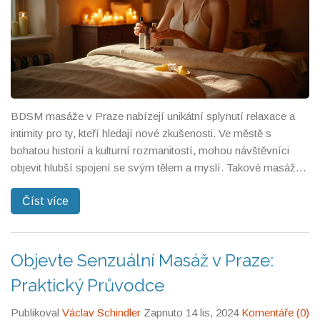
BDSM masáže v Praze nabízejí unikátní splynutí relaxace a
intimity pro ty, kteří hledají nové zkušenosti. Ve městě s
bohatou historií a kulturní rozmanitostí, mohou návštěvníci
objevit hlubší spojení se svým tělem a myslí. Takové masáže
nejsou jen o bolesti a ovládání, ale také o důvěře a uvolnění v
Číst více
bezpečném prostředí. Tento článek prozkoumá, co můžete
očekávat, jak se připravit a na co se zaměřit před volbou těchto
služeb.
Objevte Senzuální Masáž v Praze:
Praktický Průvodce
Publikoval
Václav Schindler
Zapnuto 14 lis, 2024
Komentáře (0)