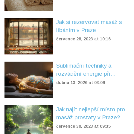
Jak si rezervovat masáž s
líbáním v Praze
července 28, 2023 at 10:16
Sublimační techniky a
rozvádění energie při
masáži: Jak fungují a co
dubna 13, 2026 at 03:09
přinášejí
Jak najít nejlepší místo pro
masáž prostaty v Praze?
července 30, 2023 at 09:35