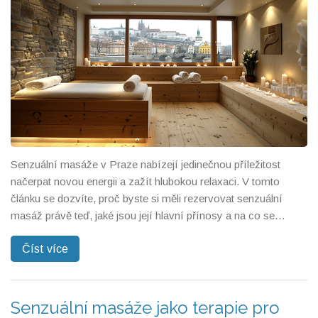
Senzuální masáže v Praze nabízejí jedinečnou příležitost
načerpat novou energii a zažít hlubokou relaxaci. V tomto
článku se dozvíte, proč byste si měli rezervovat senzuální
masáž právě teď, jaké jsou její hlavní přínosy a na co se
připravit před návštěvou. Přesvědčte se o tom, že senzuální
Číst více
masáž není jen o doteku, ale o celkovém prožitku, který
harmonizuje tělo i duši.
Senzuální masáže jako terapie pro