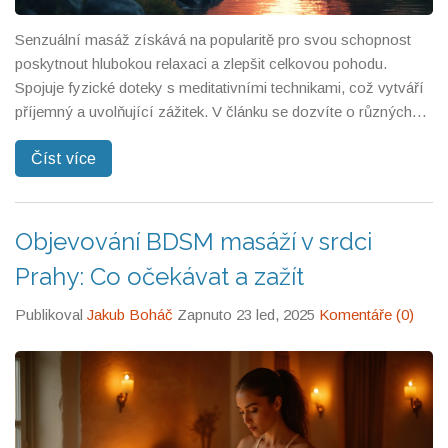
Senzuální masáž získává na popularitě pro svou schopnost
poskytnout hlubokou relaxaci a zlepšit celkovou pohodu.
Spojuje fyzické doteky s meditativními technikami, což vytváří
příjemný a uvolňující zážitek. V článku se dozvíte o různých
formách senzuálních masáží, jejich přínosech, a proč stojí za
Číst více
to je vyzkoušet. Přináší tipy, jak najít správného terapeuta a co
očekávat během masáže. Objevte, jak senzuální masáž může
obohatit váš život.
Objevování BDSM masáží v srdci
Prahy: Co očekávat a zažít
Publikoval
Jakub Boháč
Zapnuto 23 led, 2025
Komentáře (0)