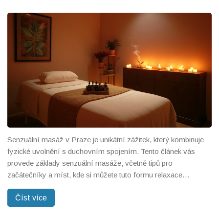
Senzuální masáž v Praze je unikátní zážitek, který kombinuje
fyzické uvolnění s duchovním spojením. Tento článek vás
provede základy senzuální masáže, včetně tipů pro
začátečníky a míst, kde si můžete tuto formu relaxace
vyzkoušet. Naučíte se o různých technikách, které zlepšují
Číst více
smysly a posilují intimní zóny. Pražské wellness centra
nabízejí široké možnosti pro ty, kteří chtějí zkusit něčeho