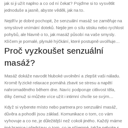
jak si ji užít naplno a co od ní čekat? Pojďme si to vysvětlit
jednoduše a jasně, abyste věděli, jak na to.
Nejdřív je dobré pochopit, že senzuální masáž se zaměřuje na
smyslové vnímání doteků. Nejde jen o sílu stisku nebo rychlost
pohybů, ale hlavně o to, jak masáž působí na vaše smysly.
Klíčem je pomalé, plynulé hýčkání, které postupně uvolňuje
napětí a otevírá cestu k příjemným pocitům.
Proč vyzkoušet senzuální
masáž?
Masáž dokáže navodit hluboké uvolnění a zlepšit vaši náladu.
Kromě fyzické relaxace pomáhá zbavit se stresu a napětí
nahromaděného během dne. Navíc podporuje citlivost těla,
díky čemuž si můžete více užít i intimní chvíle se svým
partnerem nebo partnerkou. Pokud máte problém s napětím
Když si vyberete místo nebo partnera pro senzuální masáž,
nebo chcete jednoduše načerpat novou energii, tahle masáž
důvěra a pohodlí jsou základ. Komunikace o tom, co vám
může být skvělou volbou.
vyhovuje a co ne, je důležitější než cokoli jiného. Každý máme
jiné hranice i představy o tom, co je příjemné, takže nebojte se