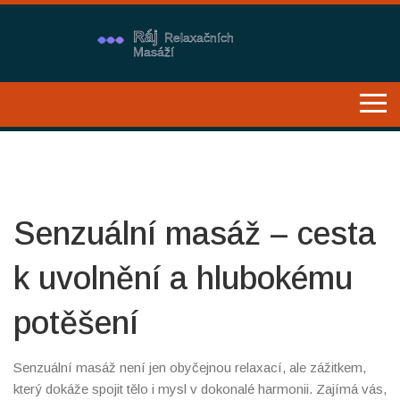
Senzuální masáž – cesta
k uvolnění a hlubokému
potěšení
Senzuální masáž není jen obyčejnou relaxací, ale zážitkem,
který dokáže spojit tělo i mysl v dokonalé harmonii. Zajímá vás,