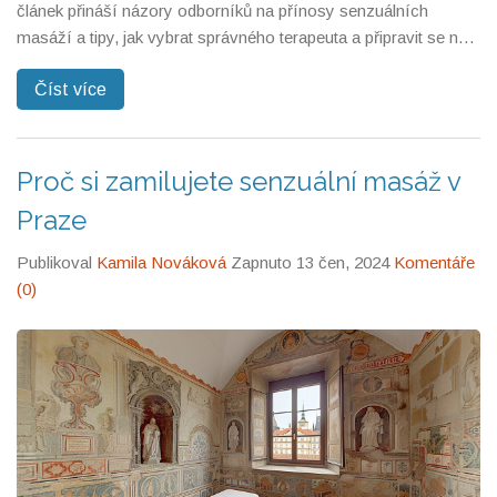
článek přináší názory odborníků na přínosy senzuálních
masáží a tipy, jak vybrat správného terapeuta a připravit se na
masáž. Zjistíte, jak může tato forma masáže obohatit váš život
Číst více
a jaké zážitky přináší těm, kteří ji vyzkoušeli. Připravte se na
zcela nový pohled na tento druh masáže a objevte její
potenciál.
Proč si zamilujete senzuální masáž v
Praze
Publikoval
Kamila Nováková
Zapnuto 13 čen, 2024
Komentáře
(0)