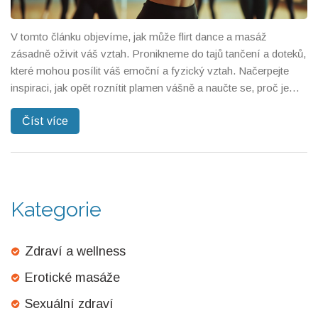
V tomto článku objevíme, jak může flirt dance a masáž
zásadně oživit váš vztah. Pronikneme do tajů tančení a doteků,
které mohou posílit váš emoční a fyzický vztah. Načerpejte
inspiraci, jak opět roznítit plamen vášně a naučte se, proč je
důležité věnovat čas těmto aktivitám. Přináším vám praktické
Číst více
tipy a zajímavosti, které můžete snadno aplikovat ve vašem
vztahu.
Kategorie
Zdraví a wellness
Erotické masáže
Sexuální zdraví