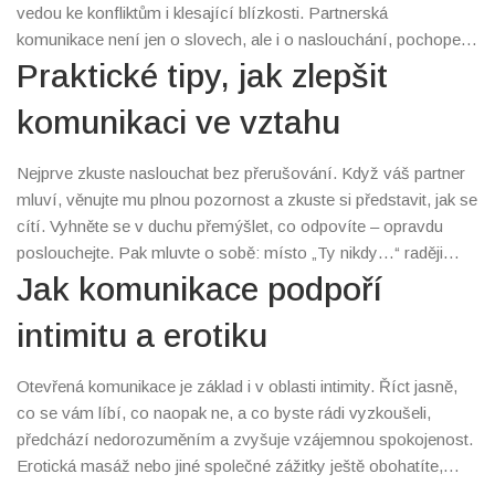
vedou ke konfliktům i klesající blízkosti. Partnerská
komunikace není jen o slovech, ale i o naslouchání, pochopení
a schopnosti vyjádřit své pocity tak, aby to druhý opravdu
Praktické tipy, jak zlepšit
chápal. Největší rozdíl dělá, když místo obviňování použijete
komunikaci ve vztahu
své vlastní pocity a potřeby – to otevírá cestu k řešení, ne k
hádkám.
Nejprve zkuste naslouchat bez přerušování. Když váš partner
mluví, věnujte mu plnou pozornost a zkuste si představit, jak se
cítí. Vyhněte se v duchu přemýšlet, co odpovíte – opravdu
poslouchejte. Pak mluvte o sobě: místo „Ty nikdy…“ raději
„Cítím se ztracený, když…“. Pomůže to předcházet obranným
Jak komunikace podpoří
reakcím a posiluje to důvěru. Když přicházejí konflikty,
intimitu a erotiku
soustřeďte se na jedno téma, nevyhrnujte staré křivdy a
nesnažte se vyhrát. Cílem je pochopit, ne porazit.
Otevřená komunikace je základ i v oblasti intimity. Říct jasně,
co se vám líbí, co naopak ne, a co byste rádi vyzkoušeli,
předchází nedorozuměním a zvyšuje vzájemnou spokojenost.
Erotická masáž nebo jiné společné zážitky ještě obohatíte,
když si upřímně řeknete, jaké pocity vás při nich provázejí a