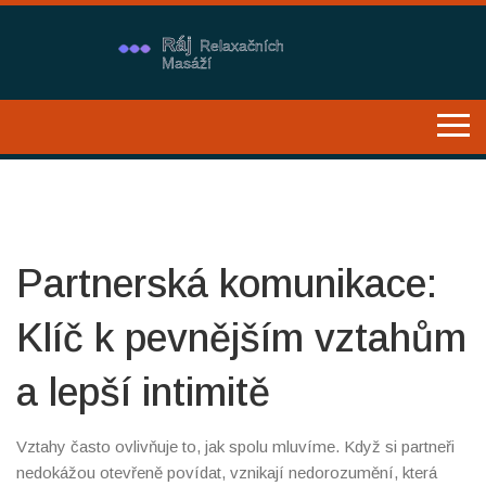
Partnerská komunikace:
Klíč k pevnějším vztahům
a lepší intimitě
Vztahy často ovlivňuje to, jak spolu mluvíme. Když si partneři
nedokážou otevřeně povídat, vznikají nedorozumění, která