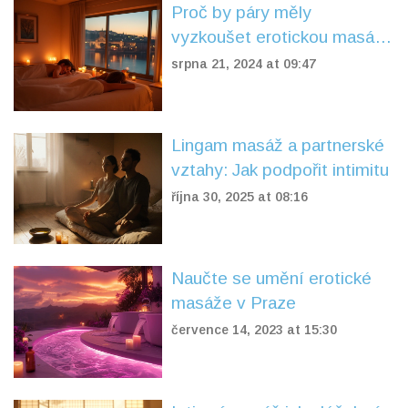
Proč by páry měly
vyzkoušet erotickou masáž
v Praze
srpna 21, 2024 at 09:47
Lingam masáž a partnerské
vztahy: Jak podpořit intimitu
října 30, 2025 at 08:16
Naučte se umění erotické
masáže v Praze
července 14, 2023 at 15:30