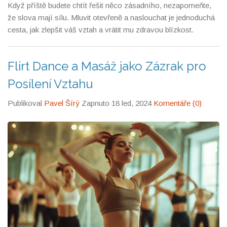
Když příště budete chtít řešit něco zásadního, nezapomeňte,
jaké hranice máte. Partnerská komunikace tak přináší větší
že slova mají sílu. Mluvit otevřeně a naslouchat je jednoduchá
důvěru a dovoluje vztahu růst i v těch nejintimnějších
cesta, jak zlepšit váš vztah a vrátit mu zdravou blízkost.
momentech.
Flirt Dance a Masáž jako Zázrak pro
Posílení Vztahu
Publikoval
Pavel Šírý
Zapnuto 18 led, 2024
Komentáře (0)