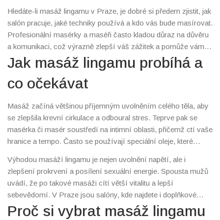
mysli, které může přinést intenzivní pocit pohodlí a
Hledáte-li masáž lingamu v Praze, je dobré si předem zjistit, jak
sebevědomí.
salón pracuje, jaké techniky používá a kdo vás bude masírovat.
Profesionální masérky a maséři často kladou důraz na důvěru
a komunikaci, což výrazně zlepší váš zážitek a pomůže vám
lépe se uvolnit. Pokud jste na tomto zážitku poprvé, nebojte se
Jak masáž lingamu probíhá a
zeptat, co vás čeká, a nebojte se říct, co vám vyhovuje či ne.
co očekávat
Masáž začíná většinou příjemným uvolněním celého těla, aby
se zlepšila krevní cirkulace a odboural stres. Teprve pak se
masérka či masér soustředí na intimní oblasti, přičemž ctí vaše
hranice a tempo. Často se používají speciální oleje, které
příjemně voní a usnadňují hladké a jemné tahy. Nemusíte mít
Výhodou masáží lingamu je nejen uvolnění napětí, ale i
obavy – celý proces je veden tak, aby byl příjemný a bezpečný.
zlepšení prokrvení a posílení sexuální energie. Spousta mužů
uvádí, že po takové masáži cítí větší vitalitu a lepší
sebevědomí. V Praze jsou salóny, kde najdete i doplňkové
služby jako tantra masáže nebo masáže tělo na tělo, které
Proč si vybrat masáž lingamu
mohou váš zážitek ještě více obohatit.