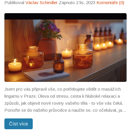
Publikoval
Václav Schindler
Zapnuto 2 lis, 2023
Komentáře (0)
Jsem pro vás připravil vše, co potřebujete vědět o masážích
lingamu v Praze. Úleva od stresu, cesta k hluboké relaxaci a
způsob, jak objevit nové roviny vašeho těla - to vše vás čeká.
Ponořte se do našeho průvodce a naučte se, co očekávat, jak
se připravit a jak vybrat tu pravou masáž pro vaše potřeby. Je
Číst více
čas odložit všechny předsudky a vydat se na toto jedinečné