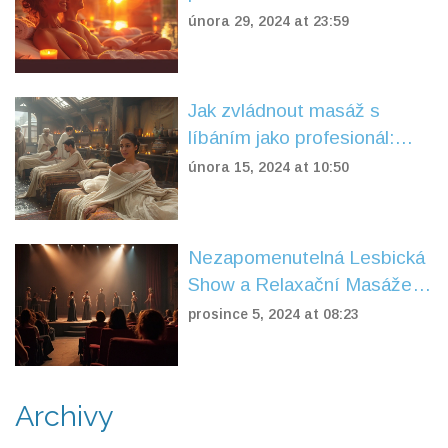
Průvodce pro páry
února 29, 2024 at 23:59
Jak zvládnout masáž s
líbáním jako profesionál:
Kompletní průvodce
února 15, 2024 at 10:50
Nezapomenutelná Lesbická
Show a Relaxační Masáže v
Srdci Prahy
prosince 5, 2024 at 08:23
Archivy