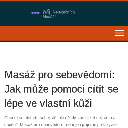
Masáž pro sebevědomí:
Jak může pomoci cítit se
lépe ve vlastní kůži
Chcete se cítit víc sebejistě, ale někdy vás brzdí nejistota a
napětí? Masáž pro sebevědomí není jen příjemný relax, ale