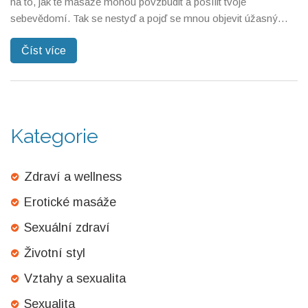
na to, jak tě masáže mohou povzbudit a posílit tvoje
sebevědomí. Tak se nestyď a pojď se mnou objevit úžasný
svět erotických masáží, kde se naučíš, jak tě může tato
Číst více
zkušenost posílit a učinit sebejistější. Toto je ideální místo pro
všechny ženy, které hledají způsob, jak se cítit lépe ve své
vlastní kůži.
Kategorie
Zdraví a wellness
Erotické masáže
Sexuální zdraví
Životní styl
Vztahy a sexualita
Sexualita