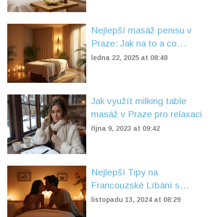
Nejlepší masáž penisu v
Praze: Jak na to a co
očekávat
ledna 22, 2025 at 08:48
Jak využít milking table
masáž v Praze pro relaxaci
října 9, 2023 at 09:42
Nejlepší Tipy na
Francouzské Líbání s
Masérkou v Praze
listopadu 13, 2024 at 08:29