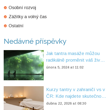
Osobní rozvoj
Zážitky a volný čas
Ostatní
Nedávné příspěvky
Jak tantra masáže můžou
radikálně proměnit váš život:
Hluboký pohled do tajů
února 5, 2024 at 11:02
senzuality
Kurzy tantry v zahraničí vs v
ČR: Kde najdete skutečnou
hloubku?
dubna 22, 2026 at 08:30