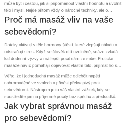
může být i cestou, jak si připomenout vlastní hodnotu a uvolnit
tělo i mysl. Nejde přitom vždy o náročné techniky, ale o
správný dotek, pozornost a čas jen pro vás.
Proč má masáž vliv na vaše
sebevědomí?
Doteky aktivují v těle hormony štěstí, které zlepšují náladu a
odstraňují stres. Když se člověk cítí uvolněně, snáze zvládá
každodenní výzvy a má lepší pocit sám ze sebe. Erotické
masáže navíc pomáhají objevovat vlastní tělo, přijímat ho s
lehkostí a smyslností. Být v kontaktu se sebou je základ pro
Věřte, že i jednoduchá masáž může odlehčit napětí
zdravé sebevědomí.
nahromaděné ve svalech a přinést překvapivý pocit
sebevědomí. Nástrojem je tu váš vlastní zážitek, kdy se
soustředíte jen na příjemné pocity bez spěchu a předsudků.
Jak vybrat správnou masáž
pro sebevědomí?