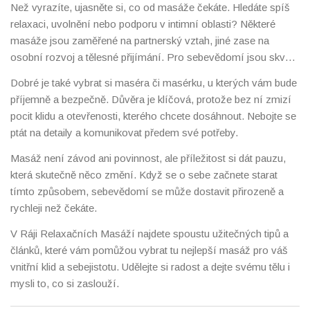
Než vyrazíte, ujasněte si, co od masáže čekáte. Hledáte spíš
relaxaci, uvolnění nebo podporu v intimní oblasti? Některé
masáže jsou zaměřené na partnerský vztah, jiné zase na
osobní rozvoj a tělesné přijímání. Pro sebevědomí jsou skvělé
tantrické nebo erotické masáže, které vnímají tělo jako celek a
Dobré je také vybrat si maséra či masérku, u kterých vám bude
pomáhají odbourat zábrany.
příjemně a bezpečně. Důvěra je klíčová, protože bez ní zmizí
pocit klidu a otevřenosti, kterého chcete dosáhnout. Nebojte se
ptát na detaily a komunikovat předem své potřeby.
Masáž není závod ani povinnost, ale příležitost si dát pauzu,
která skutečně něco změní. Když se o sebe začnete starat
tímto způsobem, sebevědomí se může dostavit přirozeně a
rychleji než čekáte.
V Ráji Relaxačních Masáží najdete spoustu užitečných tipů a
článků, které vám pomůžou vybrat tu nejlepší masáž pro váš
vnitřní klid a sebejistotu. Udělejte si radost a dejte svému tělu i
mysli to, co si zaslouží.