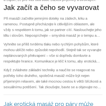
Jak začít a čeho se vyvarovat
Při masáži začněte jemnými doteky na zádech, krku a
ramenou. Postupně přecházejte k citlivějším oblastem, ale
vždy s respektem k tomu, jak se partner cítí. Naslouchejte jeho
tělu i slovům. Nepospíchejte – smyslná masáž je o tempu a
propojení.
Vyhněte se příliš tvrdému tlaku nebo rychlým pohybům, které
mohou ublížit nebo způsobit nepohodlí. Stejně tak se vyvarujte
neplánovaných překvapení – vše si dopředu domluvte a
respektujte hranice. Komunikace je klíč k tomu, aby erotická
masáž pro páry opravdu fungovala.
Když zvládnete základní techniky a naučíte se reagovat na
potřeby toho druhého, společná masáž může být nejen
příjemným relaxem, ale také mocnou cestou k větší blízkosti a
sexuálnímu potěšení. Tak zkoušejte, bavte se a objevujte nové
rozměry vašeho vztahu!
Jak erotická masáž pro páry může