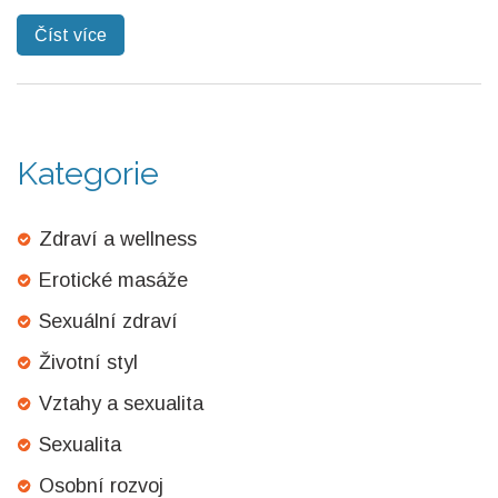
novou úroveň blaha. A víte co? Není to jen o sexu. Je to o
Číst více
navázání hlubšího spojení s vaším partnerem a dosažení
větší duchovní intimity. Pokud hledáte něco nového a
vzrušujícího, pak je tato erotická masáž pro vás.
Kategorie
Zdraví a wellness
Erotické masáže
Sexuální zdraví
Životní styl
Vztahy a sexualita
Sexualita
Osobní rozvoj