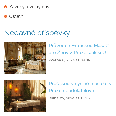
Zážitky a volný čas
Ostatní
Nedávné příspěvky
Průvodce Erotickou Masáží
pro Ženy v Praze: Jak si Užít
a Obnovit Své Smysly
května 6, 2024 at 09:06
Proč jsou smyslné masáže v
Praze neodolatelným
zážitkem
ledna 25, 2024 at 10:35