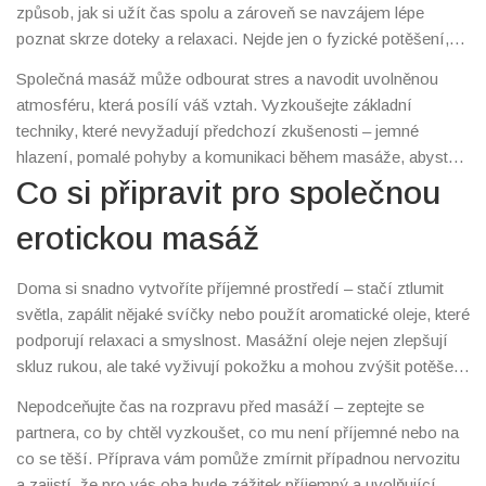
způsob, jak si užít čas spolu a zároveň se navzájem lépe
poznat skrze doteky a relaxaci. Nejde jen o fyzické potěšení,
ale také o budování důvěry a prohloubení vzájemné blízkosti.
Společná masáž může odbourat stres a navodit uvolněnou
atmosféru, která posílí váš vztah. Vyzkoušejte základní
techniky, které nevyžadují předchozí zkušenosti – jemné
hlazení, pomalé pohyby a komunikaci během masáže, abyste
věděli, co se partnerovi líbí nebo co by si chtěl vyzkoušet.
Co si připravit pro společnou
Vzhledem k tomu, že každý reaguje na dotek jinak, je důležité
erotickou masáž
naslouchat a být otevřený.
Doma si snadno vytvoříte příjemné prostředí – stačí ztlumit
světla, zapálit nějaké svíčky nebo použít aromatické oleje, které
podporují relaxaci a smyslnost. Masážní oleje nejen zlepšují
skluz rukou, ale také vyživují pokožku a mohou zvýšit potěšení
z doteků. Vyberte si kvalitní olej s přírodními vůněmi, třeba
Nepodceňujte čas na rozpravu před masáží – zeptejte se
levandulí nebo ylang-ylang.
partnera, co by chtěl vyzkoušet, co mu není příjemné nebo na
co se těší. Příprava vám pomůže zmírnit případnou nervozitu
a zajistí, že pro vás oba bude zážitek příjemný a uvolňující.