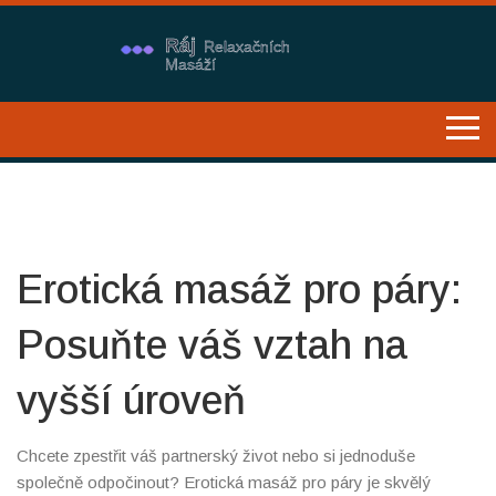
Erotická masáž pro páry:
Posuňte váš vztah na
vyšší úroveň
Chcete zpestřit váš partnerský život nebo si jednoduše
společně odpočinout? Erotická masáž pro páry je skvělý