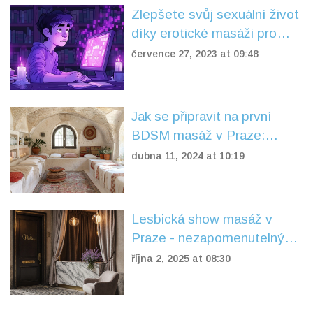
Zlepšete svůj sexuální život
díky erotické masáži pro
páry v Praze
července 27, 2023 at 09:48
Jak se připravit na první
BDSM masáž v Praze:
Průvodce začátečníka
dubna 11, 2024 at 10:19
Lesbická show masáž v
Praze - nezapomenutelný
erotický zážitek
října 2, 2025 at 08:30