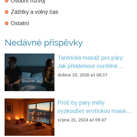
Osobní rozvoj
Zážitky a volný čas
Ostatní
Nedávné příspěvky
Tantrická masáž pro páry:
Jak překlenout rozdílné
potřeby v intimitě
dubna 30, 2026 at 08:37
Proč by páry měly
vyzkoušet erotickou masáž
v Praze
srpna 21, 2024 at 09:47