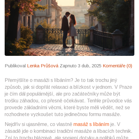
Publikoval
Lenka Průšová
Zapnuto 3 dub, 2025
Komentáře (0)
Přemýšlíte o masáži s líbáním? Je to tak trochu jiný
způsob, jak si dopřát relaxaci a blízkost v jednom. V Praze
je čím dál populárnější, ale pro začátečníky může být
trošku záhadou, co přesně očekávat. Tenhle průvodce vás
provede základními věcmi, které byste měli vědět, než se
rozhodnete vyzkoušet tuto jedinečnou formu masáže.
Nejdřív si ujasněme, co vlastně
masáž s líbáním
je. V
zásadě jde o kombinaci tradiční masáže a líbacích technik.
Zní to trochu bláznivě, ale spojení dotyku a polibků může