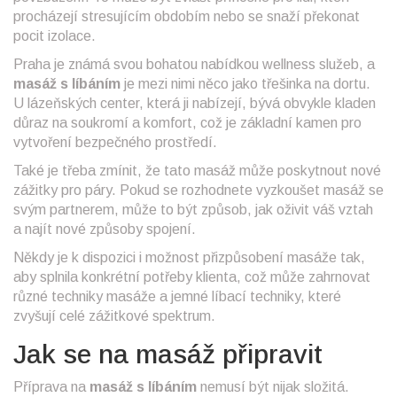
procházejí stresujícím obdobím nebo se snaží překonat
pocit izolace.
Praha je známá svou bohatou nabídkou wellness služeb, a
masáž s líbáním
je mezi nimi něco jako třešinka na dortu.
U lázeňských center, která ji nabízejí, bývá obvykle kladen
důraz na soukromí a komfort, což je základní kamen pro
vytvoření bezpečného prostředí.
Také je třeba zmínit, že tato masáž může poskytnout nové
zážitky pro páry. Pokud se rozhodnete vyzkoušet masáž se
svým partnerem, může to být způsob, jak oživit váš vztah
a najít nové způsoby spojení.
Někdy je k dispozici i možnost přizpůsobení masáže tak,
aby splnila konkrétní potřeby klienta, což může zahrnovat
různé techniky masáže a jemné líbací techniky, které
zvyšují celé zážitkové spektrum.
Jak se na masáž připravit
Příprava na
masáž s líbáním
nemusí být nijak složitá.