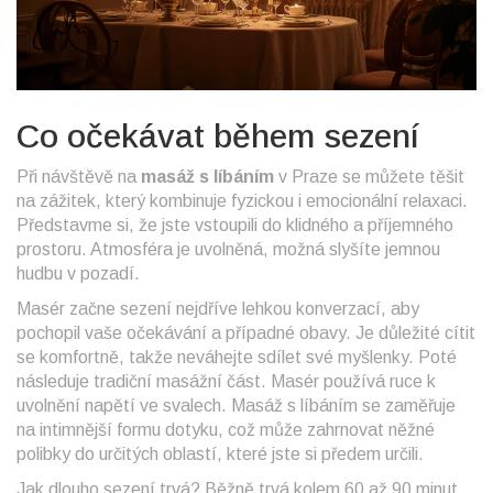
Co očekávat během sezení
Při návštěvě na
masáž s líbáním
v Praze se můžete těšit
na zážitek, který kombinuje fyzickou i emocionální relaxaci.
Představme si, že jste vstoupili do klidného a příjemného
prostoru. Atmosféra je uvolněná, možná slyšíte jemnou
hudbu v pozadí.
Masér začne sezení nejdříve lehkou konverzací, aby
pochopil vaše očekávání a případné obavy. Je důležité cítit
se komfortně, takže neváhejte sdílet své myšlenky. Poté
následuje tradiční masážní část. Masér používá ruce k
uvolnění napětí ve svalech. Masáž s líbáním se zaměřuje
na intimnější formu dotyku, což může zahrnovat něžné
polibky do určitých oblastí, které jste si předem určili.
Jak dlouho sezení trvá? Běžně trvá kolem 60 až 90 minut,