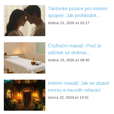
Tantrické pozice pro intimní
spojení: Jak prohloubit
partnerský vztah
dubna 13, 2026 at 02:17
Čtyřruční masáž: Proč je
zážitek se dvěma
masérkami tak intenzivní?
dubna 16, 2026 at 08:40
Intimní masáž: Jak se zbavit
stresu a navodit relaxaci
února 22, 2024 at 10:51