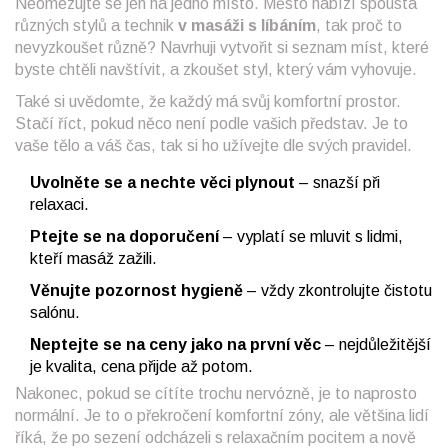
Neomezujte se jen na jedno místo. Město nabízí spousta
různých stylů a technik
v masáži s líbáním
, tak proč to
nevyzkoušet různě? Navrhuji vytvořit si seznam míst, které
byste chtěli navštívit, a zkoušet styl, který vám vyhovuje.
Také si uvědomte, že každý má svůj komfortní prostor.
Stačí říct, pokud něco není podle vašich představ. Je to
vaše tělo a váš čas, tak si ho užívejte dle svých pravidel.
Uvolněte se a nechte věci plynout
– snazší při
relaxaci.
Ptejte se na doporučení
– vyplatí se mluvit s lidmi,
kteří masáž zažili.
Věnujte pozornost hygieně
– vždy zkontrolujte čistotu
salónu.
Neptejte se na ceny jako na první věc
– nejdůležitější
je kvalita, cena přijde až potom.
Nakonec, pokud se cítíte trochu nervózně, je to naprosto
normální. Je to o překročení komfortní zóny, ale většina lidí
říká, že po sezení odcházeli s relaxačním pocitem a nově