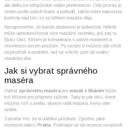
ale délku lze přizpůsobit vašim preferencím. Celý proces je
veden podle vašich hranic a pohodlí, takže máte naprostou
kontrolu nad tím, co se během masáže děje.
Nezapomeňte, že každá zkušenost je jedinečná. Někdo
může upřednostňovat více masážní techniku, jiný zas tu
líbací část. Klíčem je komunikace s vaším masérem a
otevřenost novým pocitům. Po sezení si můžete dát chvíli
na prožitek a uvolnění, než se vrátíte zpět do reality
všedního dne.
Jak si vybrat správného
maséra
Vybrat
správného maséra
pro
masáž s líbáním
může
být klíčové pro příjemný zážitek. Tady je pár věcí, které
můžete vzít v úvahu, abyste našli maséra, který vám
sedne.
Začněte tím, že si uděláte průzkum. Zjistěte, jaké
možnosti nabízí
Praha
. Podívejte se na recenze ostatních