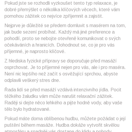
Pokud jste se rozhodli vyzkoušet tento typ relaxace, je
dobré přemýšlet o několika klíčových věcech, které vám
pomohou zážitek co nejvíce zpříjemnit a zajistit.
Nejprve je důležité se předem domluvit s masérem na tom,
jak bude sezení probíhat. Každý má jiné preference a
pohodlí, proto se nebojte otevřeně komunikovat o svých
očekáváních a hranicích. Dohodnout se, co je pro vás
příjemné, je naprosto klíčové.
Z hlediska fyzické přípravy se doporučuje před masáží
osprchovat. Je to příjemné nejen pro vás, ale i pro maséra.
Není nic lepšího než začít s osvěžující sprchou, abyste
odplavili veškerý stres dne.
Řada lidí se před masáží vzdává intenzivního jídla. Pocit
těžkého žaludku vám může narušit relaxační zážitek.
Raději si dejte něco lehkého a pijte hodně vody, aby vaše
tělo bylo hydratované.
Pokud máte doma oblíbenou hudbu, můžete požádat o její
puštění během masáže. Hudba dokáže vytvořit skvělou
atmosféru a snadněji vás dostane do klidu a pohody.