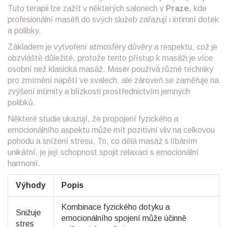
Tuto terapii lze zažít v některých salonech v
Praze
, kde
profesionální maséři do svých služeb zařazují i intimní dotek
a polibky.
Základem je vytvoření atmosféry důvěry a respektu, což je
obzvláště důležité, protože tento přístup k masáži je více
osobní než klasická masáž. Masér používá různé techniky
pro zmírnění napětí ve svalech, ale zároveň se zaměřuje na
zvýšení intimity a blízkosti prostřednictvím jemných
polibků.
Některé studie ukazují, že propojení fyzického a
emocionálního aspektu může mít pozitivní vliv na celkovou
pohodu a snížení stresu. To, co dělá masáž s líbáním
unikátní, je její schopnost spojit relaxaci s emocionální
harmonií.
Výhody
Popis
Kombinace fyzického dotyku a
Snižuje
emocionálního spojení může účinně
stres