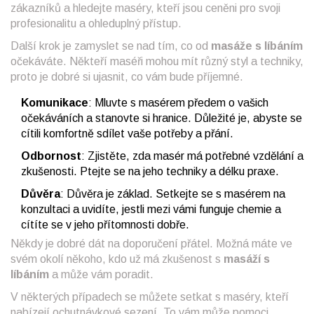
zákazníků a hledejte maséry, kteří jsou ceněni pro svoji
profesionalitu a ohleduplný přístup.
Další krok je zamyslet se nad tím, co od
masáže s líbáním
očekáváte. Někteří maséři mohou mít různý styl a techniky,
proto je dobré si ujasnit, co vám bude příjemné.
Komunikace
: Mluvte s masérem předem o vašich
očekáváních a stanovte si hranice. Důležité je, abyste se
cítili komfortně sdílet vaše potřeby a přání.
Odbornost
: Zjistěte, zda masér má potřebné vzdělání a
zkušenosti. Ptejte se na jeho techniky a délku praxe.
Důvěra
: Důvěra je základ. Setkejte se s masérem na
konzultaci a uvidíte, jestli mezi vámi funguje chemie a
cítíte se v jeho přítomnosti dobře.
Někdy je dobré dát na doporučení přátel. Možná máte ve
svém okolí někoho, kdo už má zkušenost s
masáží s
líbáním
a může vám poradit.
V některých případech se můžete setkat s maséry, kteří
nabízejí ochutnávkové sezení. To vám může pomoci