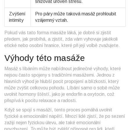
snižovat úroveň stresu.
Zvýšení
Pro páry může taková masáž prohloubit
intimity
vzájemný vztah.
Pokud vás tato forma masáže láká, je dobré si zjistit
předem, jak probíhá, a zjistit, zda vám vyhovuje jakékoli
etické nebo osobní hranice, které při její volbě zvažujete.
Výhody této masáže
Masáž s líbáním může nabídnout jedinečné výhody, které
nejsou často spojeny s tradičními masážemi. Jednou z
hlavních výhod je hlubší pocit propojení a blízkosti, který
může zvýšit celkovou pohodu. Líbání samo o sobě může
uvolnit hormony štěstí, jako je endorfin a oxytocin, což
přispívá k pocitu relaxace a radosti.
Když se spojí s masáží, tento proces pomáhá uvolnit
fyzické a emocionální napětí. Mnozí lidé zjistí, že po sezení
zažijí nejen fyzickou úlevu, ale také emocionální
povzbuzení. To může být zvlášť přínosné pro lidi, kteří