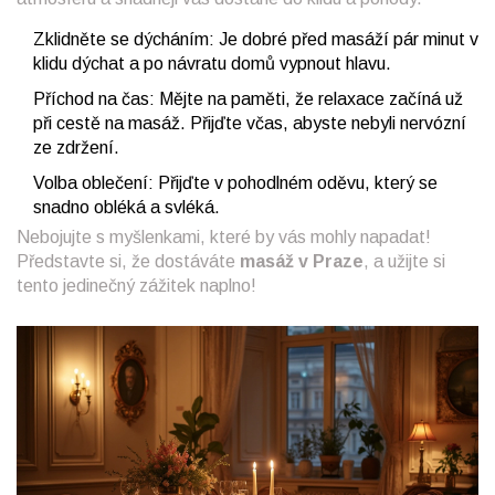
Zklidněte se dýcháním: Je dobré před masáží pár minut v
klidu dýchat a po návratu domů vypnout hlavu.
Příchod na čas: Mějte na paměti, že relaxace začíná už
při cestě na masáž. Přijďte včas, abyste nebyli nervózní
ze zdržení.
Volba oblečení: Přijďte v pohodlném oděvu, který se
snadno obléká a svléká.
Nebojujte s myšlenkami, které by vás mohly napadat!
Představte si, že dostáváte
masáž v Praze
, a užijte si
tento jedinečný zážitek naplno!