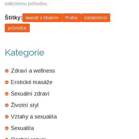
nalezenou pohodou.
Štítky:
masáž s líbáním
Praha
začátečníci
průvodce
Kategorie
Zdraví a wellness
Erotické masáže
Sexuální zdraví
Životní styl
Vztahy a sexualita
Sexualita