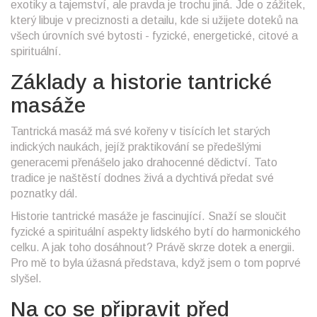
exotiky a tajemství, ale pravda je trochu jiná. Jde o zážitek,
který libuje v preciznosti a detailu, kde si užijete doteků na
všech úrovních své bytosti - fyzické, energetické, citové a
spirituální.
Základy a historie tantrické
masáže
Tantrická masáž má své kořeny v tisících let starých
indických naukách, jejíž praktikování se předešlými
generacemi přenášelo jako drahocenné dědictví. Tato
tradice je naštěstí dodnes živá a dychtivá předat své
poznatky dál.
Historie tantrické masáže je fascinující. Snaží se sloučit
fyzické a spirituální aspekty lidského bytí do harmonického
celku. A jak toho dosáhnout? Právě skrze dotek a energii.
Pro mě to byla úžasná představa, když jsem o tom poprvé
slyšel.
Na co se připravit před