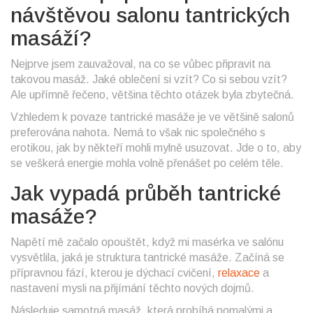
návštěvou salonu tantrických
masáží?
Nejprve jsem zauvažoval, na co se vůbec připravit na
takovou masáž. Jaké oblečení si vzít? Co si sebou vzít?
Ale upřímně řečeno, většina těchto otázek byla zbytečná.
Vzhledem k povaze tantrické masáže je ve většině salonů
preferována nahota. Nemá to však nic společného s
erotikou, jak by někteří mohli mylně usuzovat. Jde o to, aby
se veškerá energie mohla volně přenášet po celém těle.
Jak vypadá průběh tantrické
masáže?
Napětí mě začalo opouštět, když mi masérka ve salónu
vysvětlila, jaká je struktura tantrické masáže. Začíná se
přípravnou fází, kterou je dýchací cvičení,
relaxace
a
nastavení mysli na přijímání těchto nových dojmů.
Následuje samotná masáž, která probíhá pomalými a