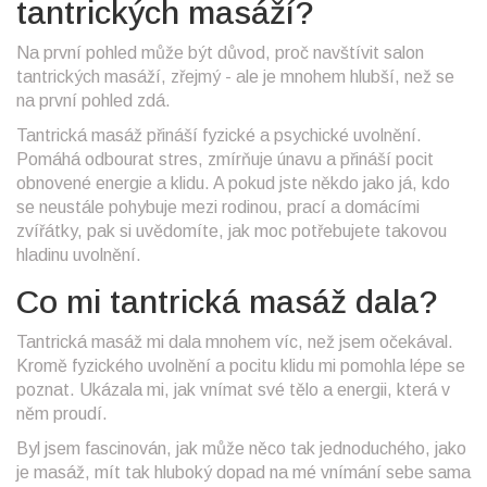
tantrických masáží?
Na první pohled může být důvod, proč navštívit salon
tantrických masáží, zřejmý - ale je mnohem hlubší, než se
na první pohled zdá.
Tantrická masáž přináší fyzické a psychické uvolnění.
Pomáhá odbourat stres, zmírňuje únavu a přináší pocit
obnovené energie a klidu. A pokud jste někdo jako já, kdo
se neustále pohybuje mezi rodinou, prací a domácími
zvířátky, pak si uvědomíte, jak moc potřebujete takovou
hladinu uvolnění.
Co mi tantrická masáž dala?
Tantrická masáž mi dala mnohem víc, než jsem očekával.
Kromě fyzického uvolnění a pocitu klidu mi pomohla lépe se
poznat. Ukázala mi, jak vnímat své tělo a energii, která v
něm proudí.
Byl jsem fascinován, jak může něco tak jednoduchého, jako
je masáž, mít tak hluboký dopad na mé vnímání sebe sama