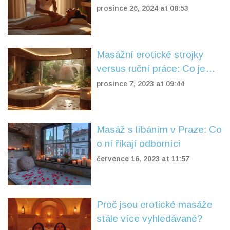
prosince 26, 2024 at 08:53
Masážní erotické strojky
versus ruční práce: Co je
lepší?
prosince 7, 2023 at 09:44
Masáž s líbáním v Praze: Co
o ní říkají odborníci
července 16, 2023 at 11:57
Proč jsou erotické masáže
stále více vyhledávané?