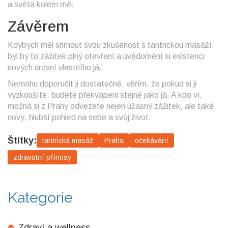
a světa kolem mě.
Závěrem
Kdybych měl shrnout svou zkušenost s tantrickou masáží,
byl by to zážitek plný otevření a uvědomění si existenci
nových úrovní vlastního já.
Nemohu doporučit ji dostatečně, věřím, že pokud si ji
vyzkoušíte, budete překvapeni stejně jako já. A kdo ví,
možná si z Prahy odvezete nejen úžasný zážitek, ale také
nový, hlubší pohled na sebe a svůj život.
Štítky:
tantrická masáž
Praha
očekávání
zdravotní přínosy
Kategorie
Zdraví a wellness