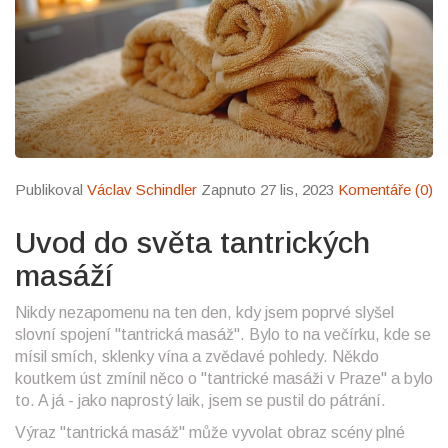
Publikoval
Václav Schindler
Zapnuto 27 lis, 2023
Komentáře (0)
Uvod do světa tantrických
masáží
Nikdy nezapomenu na ten den, kdy jsem poprvé slyšel
slovní spojení "tantrická masáž". Bylo to na večírku, kde se
mísil smích, sklenky vína a zvědavé pohledy. Někdo
koutkem úst zmínil něco o "tantrické masáži v Praze" a bylo
to. A já - jako naprostý laik, jsem se pustil do pátrání.
Výraz "tantrická masáž" může vyvolat obraz scény plné