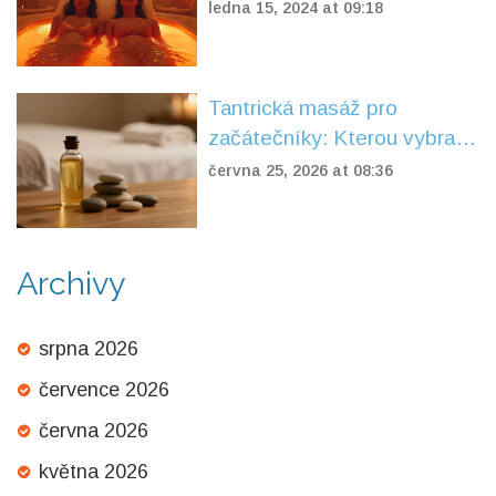
ledna 15, 2024 at 09:18
Tantrická masáž pro
začátečníky: Kterou vybrat
jako první a na co si dát
června 25, 2026 at 08:36
pozor
Archivy
srpna 2026
července 2026
června 2026
května 2026