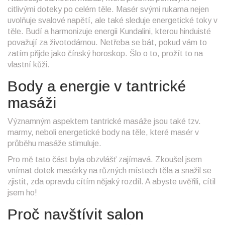
citlivými doteky po celém těle. Masér svými rukama nejen
uvolňuje svalové napětí, ale také sleduje energetické toky v
těle. Budí a harmonizuje energii Kundalini, kterou hinduisté
považují za životodárnou. Netřeba se bát, pokud vám to
zatím přijde jako čínský horoskop. Šlo o to, prožít to na
vlastní kůži.
Body a energie v tantrické
masáži
Významným aspektem tantrické masáže jsou také tzv.
marmy, neboli energetické body na těle, které masér v
průběhu masáže stimuluje.
Pro mě tato část byla obzvlášť zajímavá. Zkoušel jsem
vnímat dotek masérky na různých místech těla a snažil se
zjistit, zda opravdu cítím nějaký rozdíl. A abyste uvěřili, cítil
jsem ho!
Proč navštívit salon