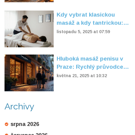
Kdy vybrat klasickou
masáž a kdy tantrickou:
Průvodce
listopadu 5, 2025 at 07:59
Hluboká masáž penisu v
Praze: Rychlý průvodce a
tipy
května 21, 2025 at 10:32
Archivy
srpna 2026