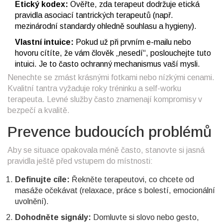
Etický kodex:
Ověřte, zda terapeut dodržuje etická
pravidla asociací tantrických terapeutů (např.
mezinárodní standardy ohledně souhlasu a hygieny).
Vlastní intuice:
Pokud už při prvním e-mailu nebo
hovoru cítíte, že vám člověk „nesedí“, poslouchejte tuto
intuici. Je to často ochranný mechanismus vaší mysli.
Nenechte se zmást krásnými fotkami nebo nízkými cenami.
Kvalitní tantra vyžaduje roky tréninku a self-worku
terapeuta. Levné služby často znamenají kompromisy v
bezpečí a kvalitě.
Prevence budoucích problémů
Aby se situace opakovala méně často, stanovte si jasná
pravidla ještě před vstupem do místnosti:
Definujte cíle:
Řekněte terapeutovi, co chcete od
masáže očekávat (relaxace, práce s bolestí, emocionální
uvolnění).
Dohodněte signály:
Domluvte si slovo nebo gesto,