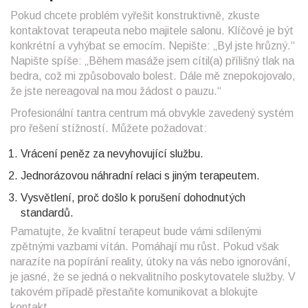
Pokud chcete problém vyřešit konstruktivně, zkuste
kontaktovat terapeuta nebo majitele salonu. Klíčové je být
konkrétní a vyhýbat se emocím. Nepište: „Byl jste hrůzný.“
Napište spíše: „Během masáže jsem cítil(a) přílišný tlak na
bedra, což mi způsobovalo bolest. Dále mě znepokojovalo,
že jste nereagoval na mou žádost o pauzu.“
Profesionální
tantra centrum
má obvykle zavedený systém
pro řešení stížností. Můžete požadovat:
Vrácení peněz za nevyhovující službu.
Jednorázovou náhradní relaci s jiným terapeutem.
Vysvětlení, proč došlo k porušení dohodnutých
standardů.
Pamatujte, že kvalitní terapeut bude vámi sdílenými
zpětnými vazbami vítán. Pomáhají mu růst. Pokud však
narazíte na popírání reality, útoky na vás nebo ignorování,
je jasné, že se jedná o nekvalitního poskytovatele služby. V
takovém případě přestaňte komunikovat a blokujte
kontakt.