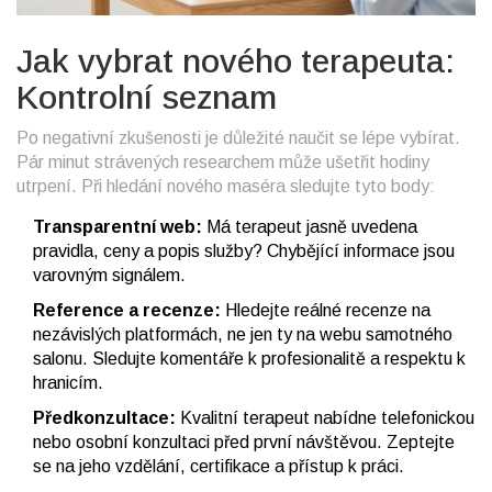
Jak vybrat nového terapeuta:
Kontrolní seznam
Po negativní zkušenosti je důležité naučit se lépe vybírat.
Pár minut strávených researchem může ušetřit hodiny
utrpení. Při hledání nového maséra sledujte tyto body:
Transparentní web:
Má terapeut jasně uvedena
pravidla, ceny a popis služby? Chybějící informace jsou
varovným signálem.
Reference a recenze:
Hledejte reálné recenze na
nezávislých platformách, ne jen ty na webu samotného
salonu. Sledujte komentáře k profesionalitě a respektu k
hranicím.
Předkonzultace:
Kvalitní terapeut nabídne telefonickou
nebo osobní konzultaci před první návštěvou. Zeptejte
se na jeho vzdělání, certifikace a přístup k práci.