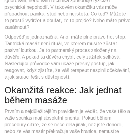
ignorováni, nebo vám technika způsobuje fyzické i
psychické nepohodlí. V takovém okamžiku vás může
přepadnout panika, stud nebo nejistota. Co teď? Můžete
to prostě vydržet a doufat, že to projde? Nebo máte právo
zasáhnout?
Odpověď je jednoznačná: Ano, máte plné právo říct stop.
Tantrická masáž není rituál, ve kterém musíte zůstat
pasivní loutkou. Je to partnerský proces založený na
důvěře. A pokud ta důvěra chybí, celý zážitek selhává.
Následující průvodce vám ukáže přesný postup, jak
reagovat, když zjistíte, že váš terapeut nesplnil očekávání,
a jak situaci řešit s důstojností.
Okamžitá reakce: Jak jednat
během masáže
Prvním a nejdůležitějším pravidlem je vědět, že vaše tělo a
vaše souhlas mají absolutní prioritu. Pokud během
procedury cítíte, že se něco dělá jinak, než jste dohodli,
nebo že vás masér překračuje vaše hranice, nemusíte