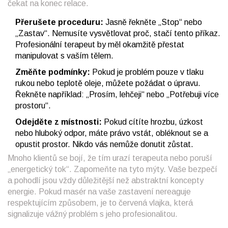
čekat na konec relace.
Přerušete proceduru:
Jasně řekněte „Stop“ nebo
„Zastav“. Nemusíte vysvětlovat proč, stačí tento příkaz.
Profesionální terapeut by měl okamžitě přestat
manipulovat s vaším tělem.
Změňte podmínky:
Pokud je problém pouze v tlaku
rukou nebo teplotě oleje, můžete požádat o úpravu.
Řekněte například: „Prosím, lehčeji“ nebo „Potřebuji více
prostoru“.
Odejděte z místnosti:
Pokud cítíte hrozbu, úzkost
nebo hluboký odpor, máte právo vstát, obléknout se a
opustit prostor. Nikdo vás nemůže donutit zůstat.
Mnoho klientů se bojí, že tím urazí terapeuta nebo poruší
„energetický tok“. Zapomeňte na tyto mýty. Vaše bezpečí
a pohodlí jsou vždy důležitější než abstraktní koncepty
energie. Pokud masér na vaše zastavení nereaguje
respektujícím způsobem, je to červená vlajka, která
signalizuje vážný problém s jeho profesionalitou.