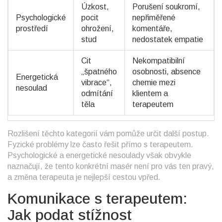
Úzkost,
Porušení soukromí,
Psychologické
pocit
nepřiměřené
prostředí
ohrožení,
komentáře,
stud
nedostatek empatie
Cit
Nekompatibilní
„špatného
osobnosti, absence
Energetická
vibrace“,
chemie mezi
nesoulad
odmítání
klientem a
těla
terapeutem
Rozlišení těchto kategorií vám pomůže určit další postup.
Fyzické problémy lze často řešit přímo s terapeutem.
Psychologické a energetické nesoulady však obvykle
naznačují, že tento konkrétní masér není pro vás ten pravý,
a změna terapeuta je nejlepší cestou vpřed.
Komunikace s terapeutem:
Jak podat stížnost