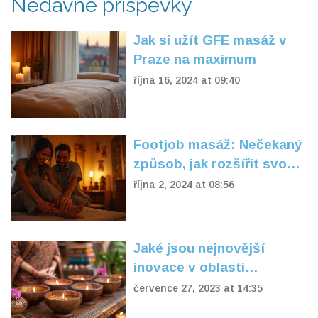
Nedávné příspěvky
Jak si užít GFE masáž v
Praze na maximum
října 16, 2024 at 09:40
Footjob masáž: Nečekaný
způsob, jak rozšířit svou
intimitu
října 2, 2024 at 08:56
Jaké jsou nejnovější
inovace v oblasti
tantrických masážních
července 27, 2023 at 14:35
pomůcek