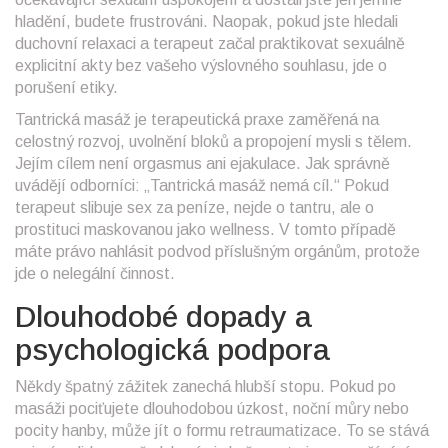
hladění, budete frustrováni. Naopak, pokud jste hledali
duchovní relaxaci a terapeut začal praktikovat sexuálně
explicitní akty bez vašeho výslovného souhlasu, jde o
porušení etiky.
Tantrická masáž je terapeutická praxe zaměřená na
celostný rozvoj, uvolnění bloků a propojení mysli s tělem.
Jejím cílem není orgasmus ani ejakulace. Jak správně
uvádějí odborníci: „Tantrická masáž nemá cíl.“ Pokud
terapeut slibuje sex za peníze, nejde o tantru, ale o
prostituci maskovanou jako wellness. V tomto případě
máte právo nahlásit podvod příslušným orgánům, protože
jde o nelegální činnost.
Dlouhodobé dopady a
psychologická podpora
Někdy špatný zážitek zanechá hlubší stopu. Pokud po
masáži pociťujete dlouhodobou úzkost, noční můry nebo
pocity hanby, může jít o formu retraumatizace. To se stává