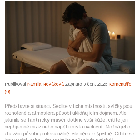
Publikoval
Kamila Nováková
Zapnuto 3 čen, 2026
Komentáře
(0)
Představte si situaci. Sedíte v tiché místnosti, svíčky jsou
rozhořené a atmosféra působí uklidňujícím dojmem. Ale
jakmile se
tantrický masér
dotkne vaší kůže, cítíte jen
nepříjemné mráz nebo napětí místo uvolnění. Možná jeho
chování působí profesionálně, ale něco je špatně. Cítíte se