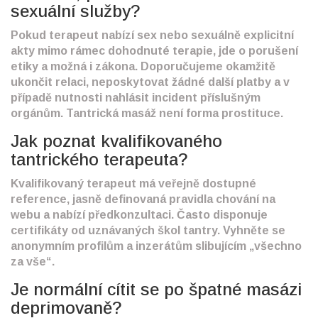
sexuální služby?
Pokud terapeut nabízí sex nebo sexuálně explicitní
akty mimo rámec dohodnuté terapie, jde o porušení
etiky a možná i zákona. Doporučujeme okamžitě
ukončit relaci, neposkytovat žádné další platby a v
případě nutnosti nahlásit incident příslušným
orgánům. Tantrická masáž není forma prostituce.
Jak poznat kvalifikovaného
tantrického terapeuta?
Kvalifikovaný terapeut má veřejně dostupné
reference, jasně definovaná pravidla chování na
webu a nabízí předkonzultaci. Často disponuje
certifikáty od uznávaných škol tantry. Vyhněte se
anonymním profilům a inzerátům slibujícím „všechno
za vše“.
Je normální cítit se po špatné masázi
deprimovaně?