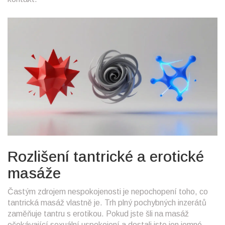
Rozlišení tantrické a erotické
masáže
Častým zdrojem nespokojenosti je nepochopení toho, co
tantrická masáž vlastně je. Trh plný pochybných inzerátů
zaměňuje tantru s erotikou. Pokud jste šli na masáž
očekávající sexuální uspokojení a dostali jste jen jemné