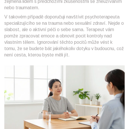
zejména lidem s předchozími zkušenostmi se zneužíváním
nebo traumatem.
V takovém případě doporučuji navštívit psychoterapeuta
specializujícího se na trauma nebo sexuální zdraví. Nejde o
slabost, ale o aktivní péči o sebe sama. Terapeut vám
pomže zpracovat emoce a obnovit pocit kontroly nad
vlastním tělem. Ignorování těchto pocitů může vést k
tomu, že se budete bát jakéhokoliv dotyku v budoucnu, což
není cesta, kterou byste měli jít.