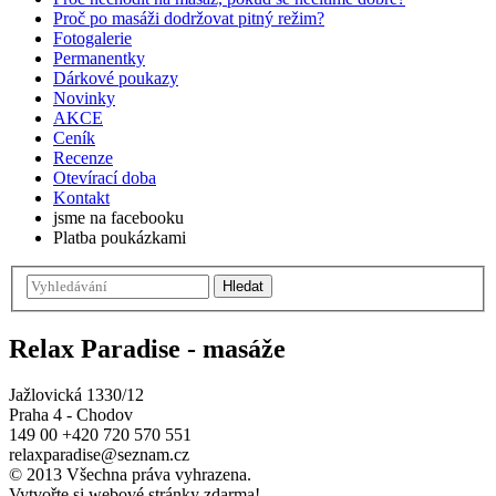
Proč po masáži dodržovat pitný režim?
Fotogalerie
Permanentky
Dárkové poukazy
Novinky
AKCE
Ceník
Recenze
Otevírací doba
Kontakt
jsme na facebooku
Platba poukázkami
Hledat
Relax Paradise - masáže
Jažlovická 1330/12
Praha 4 - Chodov
149 00
+420 720 570 551
relaxparadise@seznam.cz
© 2013 Všechna práva vyhrazena.
Vytvořte si webové stránky zdarma!