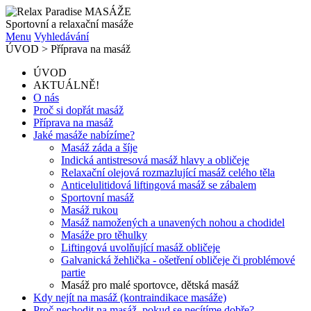
Sportovní a relaxační masáže
Menu
Vyhledávání
ÚVOD
>
Příprava na masáž
ÚVOD
AKTUÁLNĚ!
O nás
Proč si dopřát masáž
Příprava na masáž
Jaké masáže nabízíme?
Masáž záda a šíje
Indická antistresová masáž hlavy a obličeje
Relaxační olejová rozmazlující masáž celého těla
Anticelulitidová liftingová masáž se zábalem
Sportovní masáž
Masáž rukou
Masáž namožených a unavených nohou a chodidel
Masáže pro těhulky
Liftingová uvolňující masáž obličeje
Galvanická žehlička - ošetření obličeje či problémové
partie
Masáž pro malé sportovce, dětská masáž
Kdy nejít na masáž (kontraindikace masáže)
Proč nechodit na masáž, pokud se necítíme dobře?